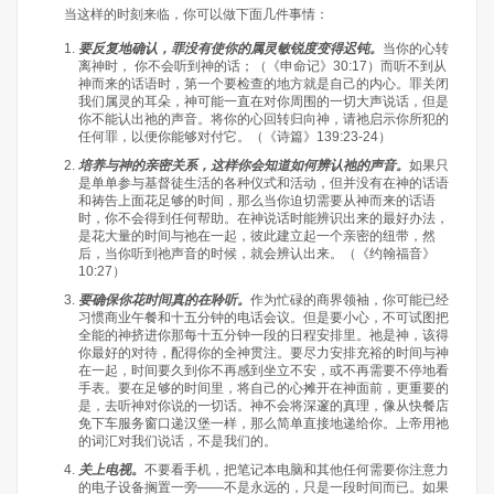
当这样的时刻来临，你可以做下面几件事情：
要反复地确认，罪没有使你的属灵敏锐度变得迟钝。
当你的心转
离神时， 你不会听到神的话；（《申命记》30:17）而听不到从
神而来的话语时，第一个要检查的地方就是自己的内心。罪关闭
我们属灵的耳朵，神可能一直在对你周围的一切大声说话，但是
你不能认出祂的声音。将你的心回转归向神，请祂启示你所犯的
任何罪，以便你能够对付它。（《诗篇》139:23-24）
培养与神的亲密关系，这样你会知道如何辨认祂的声音。
如果只
是单单参与基督徒生活的各种仪式和活动，但并没有在神的话语
和祷告上面花足够的时间，那么当你迫切需要从神而来的话语
时，你不会得到任何帮助。在神说话时能辨识出来的最好办法，
是花大量的时间与祂在一起，彼此建立起一个亲密的纽带，然
后，当你听到祂声音的时候，就会辨认出来。（《约翰福音》
10:27）
要确保你花时间真的在聆听。
作为忙碌的商界领袖，你可能已经
习惯商业午餐和十五分钟的电话会议。但是要小心，不可试图把
全能的神挤进你那每十五分钟一段的日程安排里。祂是神，该得
你最好的对待，配得你的全神贯注。要尽力安排充裕的时间与神
在一起，时间要久到你不再感到坐立不安，或不再需要不停地看
手表。要在足够的时间里，将自己的心摊开在神面前，更重要的
是，去听神对你说的一切话。神不会将深邃的真理，像从快餐店
免下车服务窗口递汉堡一样，那么简单直接地递给你。上帝用祂
的词汇对我们说话，不是我们的。
关上电视。
不要看手机，把笔记本电脑和其他任何需要你注意力
的电子设备搁置一旁——不是永远的，只是一段时间而已。如果