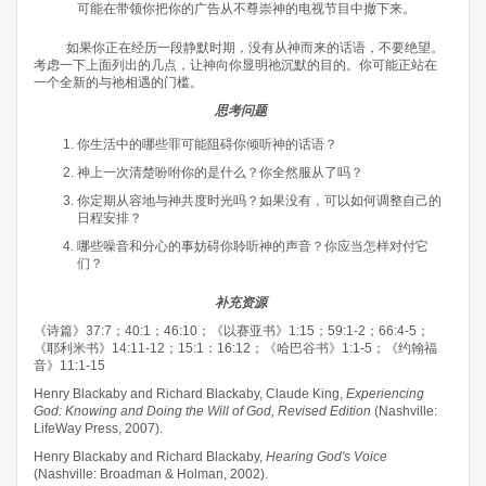
可能在带领你把你的广告从不尊崇神的电视节目中撤下来。
如果你正在经历一段静默时期，没有从神而来的话语，不要绝望。
考虑一下上面列出的几点，让神向你显明祂沉默的目的。你可能正站在
一个全新的与祂相遇的门槛。
思考问题
你生活中的哪些罪可能阻碍你倾听神的话语？
神上一次清楚吩咐你的是什么？你全然服从了吗？
你定期从容地与神共度时光吗？如果没有，可以如何调整自己的
日程安排？
哪些噪音和分心的事妨碍你聆听神的声音？你应当怎样对付它
们？
补充资源
《诗篇》37:7；40:1；46:10；《以赛亚书》1:15；59:1-2；66:4-5；
《耶利米书》14:11-12；15:1：16:12；《哈巴谷书》1:1-5；《约翰福
音》11:1-15
Henry Blackaby and Richard Blackaby, Claude King,
Experiencing
God: Knowing and Doing the Will of God, Revised Edition
(Nashville:
LifeWay Press, 2007).
Henry Blackaby and Richard Blackaby,
Hearing God's Voice
(Nashville: Broadman & Holman, 2002).