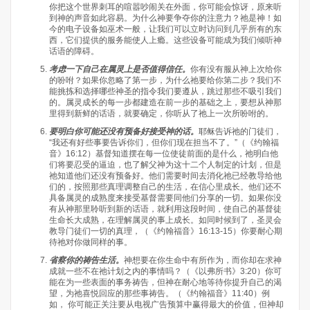
你把这个世界刺耳的喧嚣吵闹关在外面，你可能会惊讶，原来听
到神的声音如此容易。为什么神要争夺你的注意力？祂是神！如
今的电子设备如巫术一般，让我们可以立时访问到几乎所有的东
西，它们提供的服务能使人上瘾。这些设备可能成为我们倾听神
话语的障碍。
考虑一下自己在属灵上是否值得信任。
你有没有服从神上次给你
的吩咐？如果你忽略了第一步，为什么祂要给你第二步？我们不
能挑拣和选择哪些神圣的指令我们要遵从，跳过那些不吸引我们
的。属灵成长的每一步都建造在前一步的基础之上，要想从神那
里得到新鲜的话语，就要确定，你听从了祂上一次所吩咐的。
要明白你可能还没有预备好接受神的话。
耶稣告诉祂的门徒们，
“我还有好些事要告诉你们，但你们现在担当不了。”（《约翰福
音》16:12）基督知道摆在每一位使徒前面的是什么，祂明白他
们将要忍受的逼迫，也了解父神为这十二个人制定的计划，但是
祂知道他们还没有预备好。他们需要时间去消化祂已经教导给他
们的，按照那些真理调整自己的生活，在信心里成长。他们还不
具备属灵的成熟度来接受基督需要同他们分享的一切。如果你没
有从神那里聆听到新的话语，就利用这段时间，使自己的基督徒
生命长大成熟，在理解属灵的事上成长。如同时候到了，圣灵会
教导门徒们一切的真理，（《约翰福音》16:13-15）你要耐心期
待祂对你做同样的事。
省察你的祷告生活。
神想要在你生命中有所作为，而你却在求神
成就一些不在祂计划之内的事情吗？（《以弗所书》3:20）你可
能在为一些表面的事务祷告，但神在耐心地等待你提升自己的渴
望，为祂喜悦回应的那些事祷告。（《约翰福音》11:40）例
如， 你可能正关注要从电视广告预算中赢得最大的价值，但神却