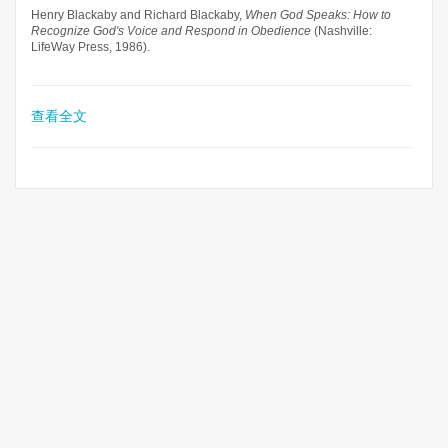
Henry Blackaby and Richard Blackaby,
When God Speaks: How to
Recognize God's Voice and Respond in Obedience
(Nashville:
LifeWay Press, 1986).
查看全文