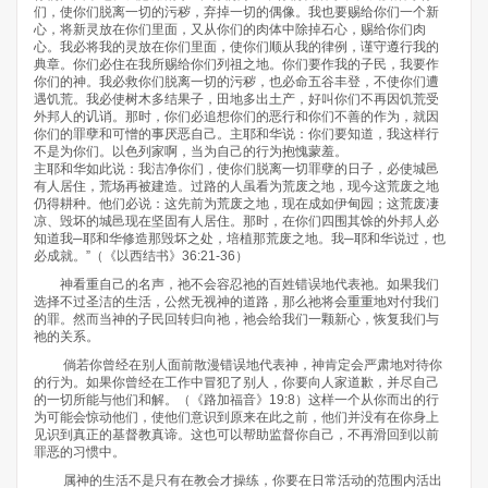
们，使你们脱离一切的污秽，弃掉一切的偶像。我也要赐给你们一个新
心，将新灵放在你们里面，又从你们的肉体中除掉石心，赐给你们肉
心。我必将我的灵放在你们里面，使你们顺从我的律例，谨守遵行我的
典章。你们必住在我所赐给你们列祖之地。你们要作我的子民，我要作
你们的神。我必救你们脱离一切的污秽，也必命五谷丰登，不使你们遭
遇饥荒。我必使树木多结果子，田地多出土产，好叫你们不再因饥荒受
外邦人的讥诮。那时，你们必追想你们的恶行和你们不善的作为，就因
你们的罪孽和可憎的事厌恶自己。主耶和华说：你们要知道，我这样行
不是为你们。以色列家啊，当为自己的行为抱愧蒙羞。
主耶和华如此说：我洁净你们，使你们脱离一切罪孽的日子，必使城邑
有人居住，荒场再被建造。过路的人虽看为荒废之地，现今这荒废之地
仍得耕种。他们必说：这先前为荒废之地，现在成如伊甸园；这荒废凄
凉、毁坏的城邑现在坚固有人居住。那时，在你们四围其馀的外邦人必
知道我─耶和华修造那毁坏之处，培植那荒废之地。我─耶和华说过，也
必成就。”（《以西结书》36:21-36）
神看重自己的名声，祂不会容忍祂的百姓错误地代表祂。如果我们
选择不过圣洁的生活，公然无视神的道路，那么祂将会重重地对付我们
的罪。然而当神的子民回转归向祂，祂会给我们一颗新心，恢复我们与
祂的关系。
倘若你曾经在别人面前散漫错误地代表神，神肯定会严肃地对待你
的行为。如果你曾经在工作中冒犯了别人，你要向人家道歉，并尽自己
的一切所能与他们和解。（《路加福音》19:8）这样一个从你而出的行
为可能会惊动他们，使他们意识到原来在此之前，他们并没有在你身上
见识到真正的基督教真谛。这也可以帮助监督你自己，不再滑回到以前
罪恶的习惯中。
属神的生活不是只有在教会才操练，你要在日常活动的范围内活出