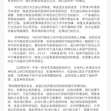
有罪的行为，他们想要知道该怎么办。我们这里有一些建议。
对自己的行为立刻认罪悔改。悔改是生命的改变，它带来180度的
方向逆转。悔改意味着同意神对你有罪的判定，并且做出神命令你做的
调整，有能力悔改说明我们不再是自己毁灭行为的奴仆。一个真诚的认
罪悔改的祷告，就可以将我们从有害的习惯中释放出来，罪与自由只有
咫尺之隔。 如果你想要神改变自己在工作中的形象，就要从真诚地对自
己过去的行为认罪开始。当你倒空自己一切不属神的习惯，你才会愿意
准备好用健康的、尊崇神的每日作息，充满自己的生活。
求神帮助你，与任何可能在工作中受过你伤害的人和解。你的言语
和行为可能伤害过你的同事，你的负面榜样可能如绊脚石一般阻碍了公
司中的非基督徒们。看到你作为基督徒的行为，他们很可能下结论认为
基督教不是他们的菜。圣经中对于成为他人绊脚石的人有很严厉的话。
（《马太福音》18:6；23:13；《哥林多前书》8:9）很有可能你在工作
中不像基督的行为，致使人们远离基督和祂提供的救恩。你需要认真对
待这个问题并立即寻求矫正。
《以西结书》中有一段非常具挑战性的经文。以色列人本来应当为
神在世上的万民面前作见证，彰显神的伟大，但是他们屈从于贪婪和不
道德， 结果神的子民不仅没有荣耀祂的名，反而实际上损害了祂的声
望。这是神所宣告的：
“我却顾惜我的圣名，就是以色列家在所到的列国中所亵渎的。
所以，你要对以色列家说，主耶和华如此说：以色列家啊，我行这事不
是为你们，乃是为我的圣名，就是在你们到的列国中所亵渎的。我要使
我的大名显为圣；这名在列国中已被亵渎，就是你们在他们中间所亵渎
的。我在他们眼前，在你们身上显为圣的时候，他们就知道我是耶和
华。这是主耶和华说的。我必从各国收取你们，从列邦聚集你们，引导
你们归回本地。我必用清水?在你们身上，你们就洁净了。我要洁净你