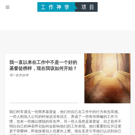
我一直以来在工作中不是一个好的
基督徒榜样，现在我该如何开始？
书 / 合作伙伴
我们时常遇见一些商界基督徒，他们对自己在工作中的行为有负罪感。
一些人刚加入公司的时候还没有信主，养成了一些有待商榷的工作习
惯，也有一些难以摆脱的坏名声。另一些人虽然是基督徒，但之前并不
明白自己的神圣呼召如何会影响他们的工作表现。他们看重职位升迁更
甚于荣耀神，即使踩着别人也要向上爬。现在圣灵引导他们认识到自己