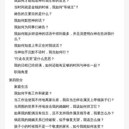
我如何才能知道神对我生命的旨意？
当时间就是金钱的时候，我如何“等候主”？
祷告的主要目的是什么？
我如何默想神的话？
我如何为同事们祷告？
我如何能从研读神的话语中得到最多，并且清楚明白神在告诉我什
么？
我如何知道上帝正在对我说话？
当神似乎沉默不语时，我当如何行？
“行走在灵里”是什么意思？
我的日程已经排满，如何还能有足够的时间与神在一起？
职场角度
第四部分
家庭生活
我如何平衡工作和家庭？
当工作迫使我不停地离家出差，我应当怎样在属灵上带领孩子们？
当周围的世界不停地攻击我的婚姻时，我该如何捍卫它？
如果我的配偶没有信主，且不支持我作属灵领导者，我要怎么办？
倘若我的婚姻关系已经破裂，似乎修复无望，我该怎么做？
孩子小的时候我不是一个敬虔的家长，如今我能如何改变？