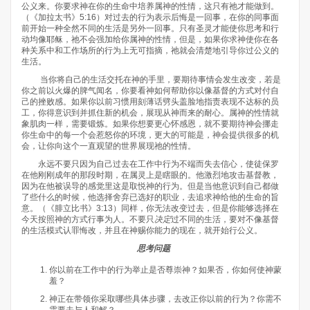
公义来。你要求神在你的生命中培养属神的性情，这只有祂才能做到。
（《加拉太书》5:16）对过去的行为表示后悔是一回事，在你的同事面
前开始一种全然不同的生活是另外一回事。只有圣灵才能使你思考和行
动均像耶稣，祂不会强加给你属神的性情，但是，如果你求神使你在各
种关系中和工作场所的行为上无可指摘，祂就会清楚地引导你过公义的
生活。
当你将自己的生活交托在神的手里，要期待事情会发生改变，若是
你之前以火爆的脾气闻名，你要看神如何帮助你以像基督的方式对付自
己的挫败感。如果你以前习惯用刻薄话劈头盖脸地指责表现不达标的员
工，你得意识到并抓住新的机会，展现从神而来的耐心。属神的性情就
象肌肉一样，需要锻炼。如果你想要更心怀感恩，就不要期待神会挪走
你生命中的每一个会惹怒你的环境，更大的可能是，神会提供很多的机
会，让你向这个一直观望的世界展现祂的性情。
永远不要只因为自己过去在工作中行为不端而失去信心，使徒保罗
在他刚刚成年的那段时期，在属灵上是瞎眼的。他激烈地攻击基督教，
因为在他被误导的感觉里这是取悦神的行为。但是当他意识到自己都做
了些什么的时候，他选择舍弃已选好的职业，去追求神给他的生命的旨
意。（《腓立比书》3:13）同样，你无法改变过去，但是你能够选择在
今天按照神的方式行事为人。不要只
决定
过不同的生活，要对不像基督
的生活模式认罪悔改，并且在神赐你能力的现在，就开始行公义。
思考问题
你以前在工作中的行为举止是否尊崇神？如果否，你如何使神蒙
羞？
神正在带领你采取哪些具体步骤，去改正你以前的行为？你需不