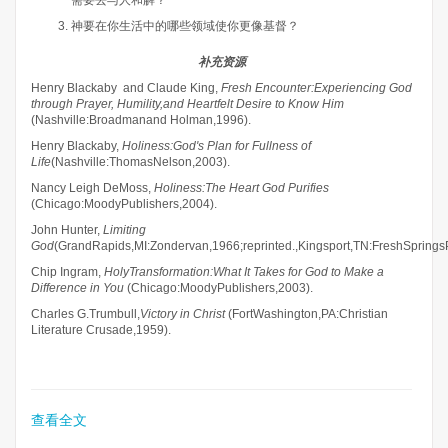
需要去与人和解？
神要在你生活中的哪些领域使你更像基督？
补充资源
Henry Blackaby and Claude King,
Fresh Encounter:Experiencing God
through Prayer, Humility,and Heartfelt Desire to Know Him
(Nashville:Broadmanand Holman,1996).
Henry Blackaby,
Holiness:God's Plan for Fullness of
Life
(Nashville:ThomasNelson,2003).
Nancy Leigh DeMoss,
Holiness:The Heart God Purifies
(Chicago:MoodyPublishers,2004).
John Hunter,
Limiting
God
(GrandRapids,MI:Zondervan,1966;reprinted.,Kingsport,TN:FreshSpringsP
Chip Ingram,
HolyTransformation:What It Takes for God to Make a
Difference in You
(Chicago:MoodyPublishers,2003).
Charles G.Trumbull,
Victory in Christ
(FortWashington,PA:Christian
Literature Crusade,1959).
查看全文