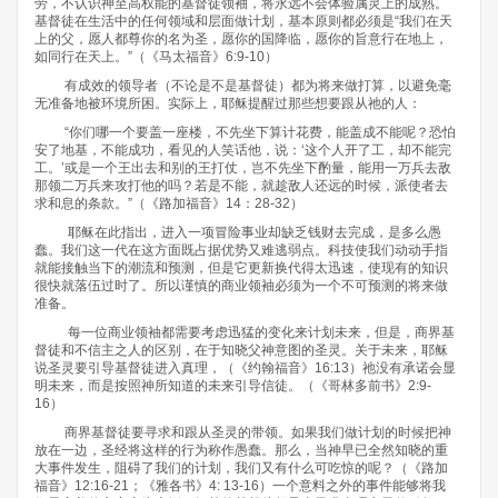
劳，不认识神至高权能的基督徒领袖，将永远不会体验属灵上的成熟。
基督徒在生活中的任何领域和层面做计划，基本原则都必须是“我们在天
上的父，愿人都尊你的名为圣，愿你的国降临，愿你的旨意行在地上，
如同行在天上。”（《马太福音》6:9-10）
有成效的领导者（不论是不是基督徒）都为将来做打算，以避免毫
无准备地被环境所困。实际上，耶稣提醒过那些想要跟从祂的人：
“你们哪一个要盖一座楼，不先坐下算计花费，能盖成不能呢？恐怕
安了地基，不能成功，看见的人笑话他，说：‘这个人开了工，却不能完
工。’或是一个王出去和别的王打仗，岂不先坐下酌量，能用一万兵去敌
那领二万兵来攻打他的吗？若是不能，就趁敌人还远的时候，派使者去
求和息的条款。”（《路加福音》14：28-32）
耶稣在此指出，进入一项冒险事业却缺乏钱财去完成，是多么愚
蠢。我们这一代在这方面既占据优势又难逃弱点。科技使我们动动手指
就能接触当下的潮流和预测，但是它更新换代得太迅速，使现有的知识
很快就落伍过时了。所以谨慎的商业领袖必须为一个不可预测的将来做
准备。
每一位商业领袖都需要考虑迅猛的变化来计划未来，但是，商界基
督徒和不信主之人的区别，在于知晓父神意图的圣灵。关于未来，耶稣
说圣灵要引导基督徒进入真理，（《约翰福音》16:13）祂没有承诺会显
明未来，而是按照神所知道的未来引导信徒。（《哥林多前书》2:9-
16）
商界基督徒要寻求和跟从圣灵的带领。如果我们做计划的时候把神
放在一边，圣经将这样的行为称作愚蠢。那么，当神早已全然知晓的重
大事件发生，阻碍了我们的计划，我们又有什么可吃惊的呢？（《路加
福音》12:16-21；《雅各书》4: 13-16）一个意料之外的事件能够将我