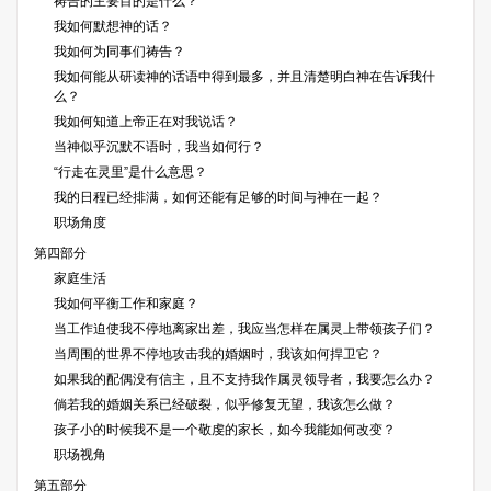
祷告的主要目的是什么？
我如何默想神的话？
我如何为同事们祷告？
我如何能从研读神的话语中得到最多，并且清楚明白神在告诉我什
么？
我如何知道上帝正在对我说话？
当神似乎沉默不语时，我当如何行？
“行走在灵里”是什么意思？
我的日程已经排满，如何还能有足够的时间与神在一起？
职场角度
第四部分
家庭生活
我如何平衡工作和家庭？
当工作迫使我不停地离家出差，我应当怎样在属灵上带领孩子们？
当周围的世界不停地攻击我的婚姻时，我该如何捍卫它？
如果我的配偶没有信主，且不支持我作属灵领导者，我要怎么办？
倘若我的婚姻关系已经破裂，似乎修复无望，我该怎么做？
孩子小的时候我不是一个敬虔的家长，如今我能如何改变？
职场视角
第五部分