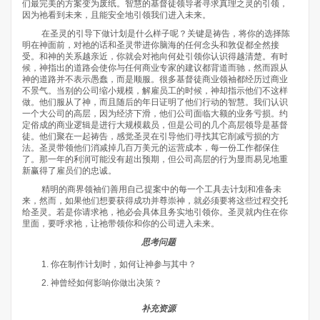
们最完美的方案变为废纸。智慧的基督徒领导者寻求真理之灵的引领，
因为祂看到未来，且能安全地引领我们进入未来。
在圣灵的引导下做计划是什么样子呢？关键是祷告，将你的选择陈
明在神面前，对祂的话和圣灵带进你脑海的任何念头和敦促都全然接
受。和神的关系越亲近，你就会对祂向何处引领你认识得越清楚。有时
候，神指出的道路会使你与任何商业专家的建议都背道而驰，然而跟从
神的道路并不表示愚蠢，而是顺服。很多基督徒商业领袖都经历过商业
不景气。当别的公司缩小规模，解雇员工的时候，神却指示他们不这样
做。他们服从了神，而且随后的年日证明了他们行动的智慧。我们认识
一个大公司的高层，因为经济下滑，他们公司面临大额的业务亏损。约
定俗成的商业逻辑是进行大规模裁员，但是公司的几个高层领导是基督
徒。他们聚在一起祷告，感觉圣灵在引导他们寻找其它削减亏损的方
法。圣灵带领他们消减掉几百万美元的运营成本，每一份工作都保住
了。那一年的利润可能没有超出预期，但公司高层的行为显而易见地重
新赢得了雇员们的忠诚。
精明的商界领袖们善用自己提案中的每一个工具去计划和准备未
来，然而，如果他们想要获得成功并尊崇神，就必须要将这些过程交托
给圣灵。若是你请求祂，祂必会具体且务实地引领你。圣灵就内住在你
里面，要呼求祂，让祂带领你和你的公司进入未来。
思考问题
你在制作计划时，如何让神参与其中？
神曾经如何影响你做出决策？
补充资源