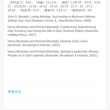
《历代志下》16:9；《诗篇》111:2-3；《箴言》1:28-33；3:5-6；4:23-
27；10:16,24；13:19；14:12；15:22；16:33；21:5，31；27:1；
29:18；《传道书》9:12；《雅各书》4:13-17；《彼得后书》3:8
John D. Beckett,
Loving Monday: Succeeding in Business Without
Selling Your Soul
(Downers Grove, IL: InterVarsity Press, 1998).
Henry Blackaby and Richard Blackaby, Claude King,
Experiencing
God: Knowing and Doing the Will of God, Revised Edition
(Nashville:
LifeWay Press, 2007).
Henry Blackaby and Richard Blackaby,
Hearing God's Voice
(Nashville: Broadman & Holman, 2002).
Henry Blackaby and Richard Blackaby,
Spiritual Leadership: Moving
People on to God's Agenda
(Nashville: Broadman & Holman, 2001).
查看全文