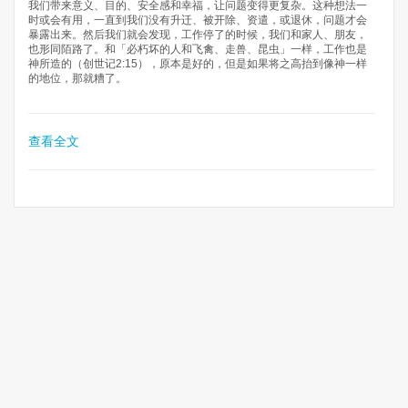
我们带来意义、目的、安全感和幸福，让问题变得更复杂。这种想法一
时或会有用，一直到我们没有升迁、被开除、资遣，或退休，问题才会
暴露出来。然后我们就会发现，工作停了的时候，我们和家人、朋友，
也形同陌路了。和「必朽坏的人和飞禽、走兽、昆虫」一样，工作也是
神所造的（创世记2:15），原本是好的，但是如果将之高抬到像神一样
的地位，那就糟了。
查看全文