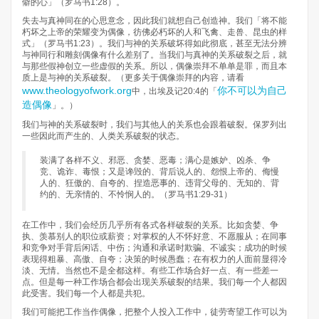
僻的心」（罗马书1:28）。
失去与真神同在的心思意念，因此我们就想自己创造神。我们「将不能
朽坏之上帝的荣耀变为偶像，彷佛必朽坏的人和飞禽、走兽、昆虫的样
式」（罗马书1:23）。我们与神的关系破坏得如此彻底，甚至无法分辨
与神同行和雕刻偶像有什么差别了。当我们与真神的关系破裂之后，就
与那些假神创立一些虚假的关系。所以，偶像崇拜不单单是罪，而且本
质上是与神的关系破裂。（更多关于偶像崇拜的内容，请看
www.theologyofwork.org
你不可以为自己
中，出埃及记20:4的「
造偶像
」。）
我们与神的关系破裂时，我们与其他人的关系也会跟着破裂。保罗列出
一些因此而产生的、人类关系破裂的状态。
装满了各样不义、邪恶、贪婪、恶毒；满心是嫉妒、凶杀、争
竞、诡诈、毒恨；又是谗毁的、背后说人的、怨恨上帝的、侮慢
人的、狂傲的、自夸的、捏造恶事的、违背父母的、无知的、背
约的、无亲情的、不怜悯人的。（罗马书1:29-31）
在工作中，我们会经历几乎所有各式各样破裂的关系。比如贪婪、争
执、羡慕别人的职位或薪资；对掌权的人不怀好意、不愿服从；在同事
和竞争对手背后闲话、中伤；沟通和承诺时欺骗、不诚实；成功的时候
表现得粗暴、高傲、自夸；决策的时候愚蠢；在有权力的人面前显得冷
淡、无情。当然也不是全都这样。有些工作场合好一点、有一些差一
点。但是每一种工作场合都会出现关系破裂的结果。我们每一个人都因
此受害。我们每一个人都是共犯。
我们可能把工作当作偶像，把整个人投入工作中，徒劳寄望工作可以为