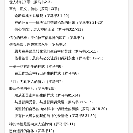
世人都犯了罪（罗马书2-3）
审判，正义，信心（罗马书3章）
论断造成关系破裂（罗马书3:1-20）
神的公义——解决我们错误论断的问题（罗马书3:21-26）
信心/信实：进入神的正义（罗马书3:27-31）
信心的榜样：亚伯拉罕信靠神的应许（罗马书4）
借着基督，恩典掌管永生（罗马书5）
恩典在基督里转化我们生命中的苦难（罗马书5:1-11）
借着基督，恩典与公义让我们得到永生（罗马书5:12-21）
一举一动有新生的样式（罗马书6）
在工作场合中行出新生的样式（罗马书6）
「罪」无孔不入的势力（罗马书7）
顺从圣灵的生活（罗马书8章）
顺从圣灵走向新生的样式（罗马书8:1-14）
与基督同受苦、与基督同得荣耀（罗马书8:15-17）
渴望我们自己的肉体和神一切所造的得赎（罗马书8:18-30）
没有什么可以使我们与神的爱隔绝（罗马书8:31-39）
神的本性是要向众人施怜悯（罗马书9-11）
恩典运行的群体（罗马书12）