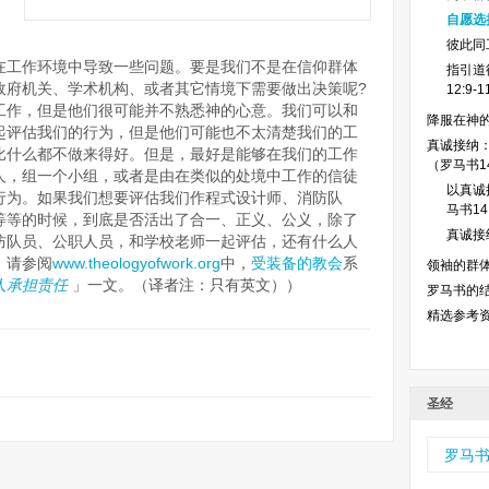
自愿选
彼此同
，在工作环境中导致一些问题。要是我们不是在信仰群体
指引道
政府机关、学术机构、或者其它情境下需要做出决策呢?
12:9-
工作，但是他们很可能并不熟悉神的心意。我们可以和
降服在神
起评估我们的行为，但是他们可能也不太清楚我们的工
真诚接纳
比什么都不做来得好。但是，最好是能够在我们的工作
（罗马书14
人，组一个小组，或者是由在类似的处境中工作的信徒
以真诚
行为。如果我们想要评估我们作程式设计师、消防队
马书14:
等等的时候，到底是否活出了合一、正义、公义，除了
真诚接纳
防队员、公职人员，和学校老师一起评估，还有什么人
，请参阅
www.theologyofwork.org
中，
受装备的教会
系
领袖的群体
人承担责任
」一文。（译者注：只有英文））
罗马书的
精选参考
圣经
罗马