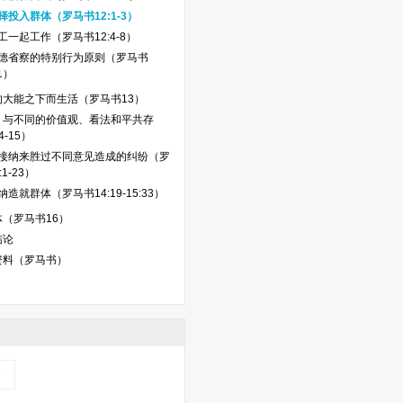
择投入群体（罗马书12:1-3）
工一起工作（罗马书12:4-8）
德省察的特别行为原则（罗马书
11）
的大能之下而生活（罗马书13）
：与不同的价值观、看法和平共存
-15）
接纳来胜过不同意见造成的纠纷（罗
1-23）
造就群体（罗马书14:19-15:33）
（罗马书16）
结论
资料（罗马书）
书