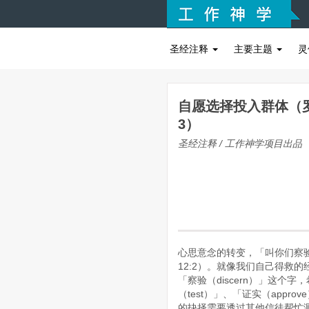
圣经注释
主要主题
灵
自愿选择投入群体（罗马
3）
圣经注释 / 工作神学项目出品
心思意念的转变，「叫你们察
12:2）。就像我们自己得救
「察验（discern）」这个字
（test）」、「证实（app
的抉择需要透过其他信徒帮忙