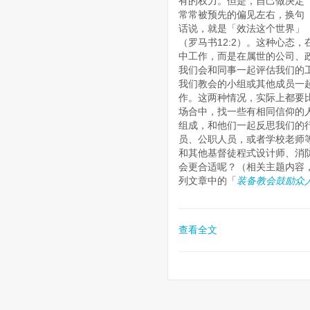
有的权力。但是，自己做决定
常常被预先的偏见左右，换句
话说，就是「效法这个世界」
（罗马书12:2）。这种心态
中工作，而是在属世的公司、
我们会和同事一起评估我们的
我们教会的小组或其他成员一
作。这两种情况，实际上都要
场合中，找一些有相同信仰的
组成，和他们一起反思我们的
员、公职人员，或者学校老师
和其他基督徒程式设计师、消
会更合适呢？（相关主题内容
列文章中的「
装备教会鼓励众
查看全文