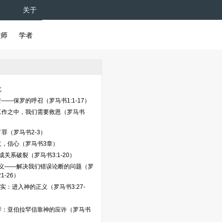
关于
牧师
学者
览
——保罗的呼召（罗马书1:1-17）
工作之中，我们需要救恩（罗马书
2）
罪（罗马书2-3）
义，信心（罗马书3章）
成关系破裂（罗马书3:1-20）
义——解决我们错误论断的问题（罗
1-26）
信实：进入神的正义（罗马书3:27-
样：亚伯拉罕信靠神的应许（罗马书