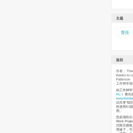
主题
责任
版权
作者： Theolo
thanks to c
Patterson
工作神学项目
由工作神学
Inc.
）推出
www.theolo
识共享”组织（
性使用4.0
用。
您必须给出工
Work Pr
式暗示授权
用途下，可