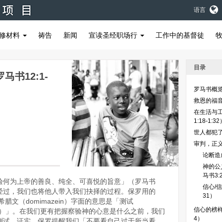
语言
修材料
祷告
新闻
宣读圣经职场行
工作中的基督徒
目录
书12:1-
罗马书概
救恩的福音
在生活与
1:18-1:3
世人都犯了
审判，正
论断造
神的公
马书3:2
验何为上帝的善良、纯全、可喜悦的旨意」（罗马书
信心/
的经过，我们也将他人带入我们抉择的过程。保罗用的
31）
，希腊文（domimazein）字面的意思是「测试
信心的榜
rove）」。在我们更有把握察验神的心意是什么之前，我们
4）
测试、证实。保罗提醒我们「不要看自己过于所当看