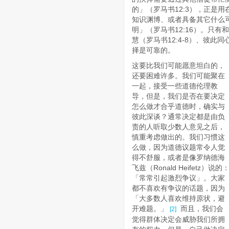
的」（罗马书12:3），正是
知识渊博、或者具备其它什么
明」（罗马书12:16）。只
慧（罗马书12:4-8）、彼此
择是可靠的。
这要比我们可能愿意坦白的，
还要困难许多。我们可能聚在
一起，接受一些道德伦理教
导，但是，我们是否在要决定
怎么做才合乎道德时，确实与
彼此深谈？通常决定都是由负
责的人听取少数人意见之后，
慎重考虑做出的。我们习惯这
么做，因为道德议题常令人觉
得不舒服，或者是像罗纳德海
飞兹（Ronald Heifetz）说的
「常常引起激烈争议」。大家
都不喜欢有争议的话题，因为
「大多数人喜欢维持原状，避
开难题。」
而且，我们会
[2]
觉得群体决定会威胁我们所拥