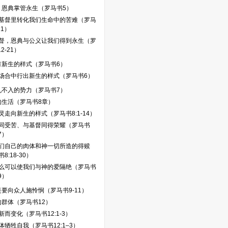
，恩典掌管永生（罗马书5）
基督里转化我们生命中的苦难（罗马
11）
督，恩典与公义让我们得到永生（罗
2-21）
有新生的样式（罗马书6）
场合中行出新生的样式（罗马书6）
孔不入的势力（罗马书7）
的生活（罗马书8章）
灵走向新生的样式（罗马书8:1-14）
同受苦、与基督同得荣耀（罗马书
17）
们自己的肉体和神一切所造的得赎
8:18-30）
么可以使我们与神的爱隔绝（罗马书
39）
要向众人施怜悯（罗马书9-11）
群体（罗马书12）
新而变化（罗马书12:1-3）
体牺牲自我（罗马书12:1–3）