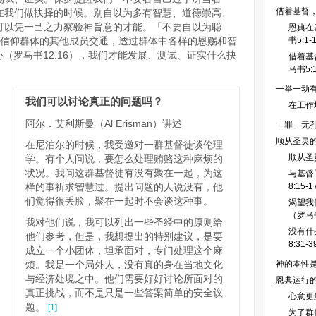
借着基督
用在我们做抉择的时候。别自以为多有智慧、道德崇高、
可以凭一己之力察验神旨意的才能。「不要自以为聪
恩典在
有和信仰群体的其他成员交通，透过群体中各样的恩赐和智
书5:1-
同心（罗马书12:16），我们才能发展、测试、证实什么抉
借着基
马书5:1
一举一动
我们可以讨论真正的问题吗？
在工作
阿尔．艾利斯曼（Al Erisman）讲述
「罪」无
顺从圣灵
在尼泊尔的时候，我受邀对一群基督徒谈伦理
顺从圣
学。有个人问说，要怎么处理贿赂这种麻烦的
状况。我问这群基督徒有没有聚在一起，为这
与基督
样的事祈求智慧过。提出问题的人说没有，他
8:15-
们觉得很丢脸，聚在一起时不会谈这种事。
渴望我
（罗马书
我对他们说，我可以列出一些圣经中的原则给
：
没有什
他们参考，但是，我想提出的特别建议，是要
8:31-
成立一个小团体，坦承面对，专门处理这个麻
烦。我是一个局外人，没有真的身在当地文化
神的本性是
与经济处境之中。他们需要好好讨论所面对的
恩典运行的
真正挑战，而不是只是一些答案简单的安全议
心意更
题。
[1]
为了群