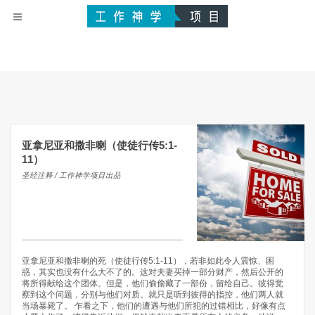
亚拿尼亚和撒非喇（使徒行传5:1-
11）
圣经注释 / 工作神学项目出品
亚拿尼亚和撒非喇的死（使徒行传5:1-11），若非如此令人震惊、困
惑，其实也没有什么大不了的。这对夫妻买掉一部分财产，然后公开的
将所得献给这个团体。但是，他们偷偷藏了一部份，留给自己。彼得觉
察到这个问题，分别与他们对质。就只是听到彼得的指控，他们两人就
当场暴毙了。 乍看之下，他们的遭遇与他们所犯的过错相比，好像有点