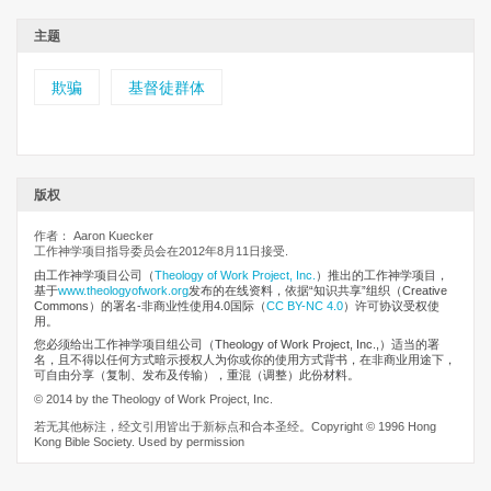
主题
欺骗
基督徒群体
版权
作者： Aaron Kuecker
工作神学项目指导委员会在2012年8月11日接受.
由工作神学项目公司
（
Theology of Work Project, Inc.
）推出的工作神学项目，
基于
www.theologyofwork.org
发布的在线资料，依据“知识共享”组织（Creative
Commons）的署名-非商业性使用4.0国际（
CC BY-NC 4.0
）许可协议受权使
用。
您必须给出工作神学项目组公司（Theology of Work Project, Inc.,）适当的署
名，且不得以任何方式暗示授权人为你或你的使用方式背书，在非商业用途下，
可自由分享（复制、发布及传输），重混（调整）此份材料。
© 2014 by the Theology of Work Project, Inc.
若无其他标注，经文引用皆出于新标点和合本圣经。Copyright © 1996 Hong
Kong Bible Society. Used by permission