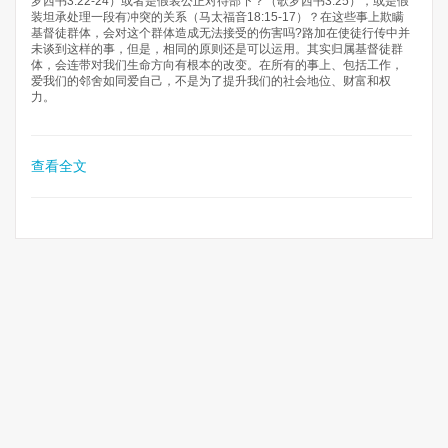
罗西书3:22-24）或者是假装公正对待部下？（歌罗西书3:25），或是假
装坦承处理一段有冲突的关系（马太福音18:15-17）？在这些事上欺瞒
基督徒群体，会对这个群体造成无法接受的伤害吗?路加在使徒行传中并
未谈到这样的事，但是，相同的原则还是可以运用。其实归属基督徒群
体，会连带对我们生命方向有根本的改变。在所有的事上、包括工作，
爱我们的邻舍如同爱自己，不是为了提升我们的社会地位、财富和权
力。
查看全文