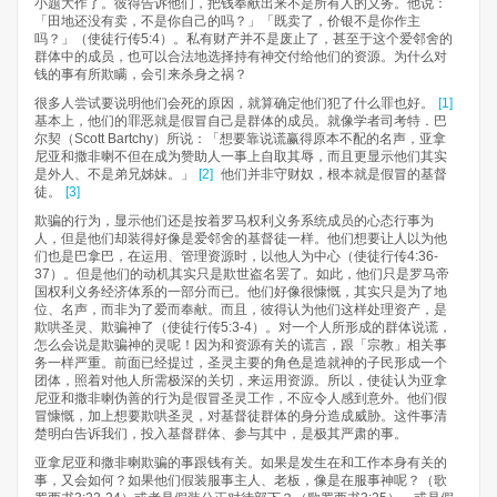
小题大作了。彼得告诉他们，把钱奉献出来不是所有人的义务。他说：
「田地还没有卖，不是你自己的吗？」「既卖了，价银不是你作主
吗？」（使徒行传5:4）。私有财产并不是废止了，甚至于这个爱邻舍的
群体中的成员，也可以合法地选择持有神交付给他们的资源。为什么对
钱的事有所欺瞒，会引来杀身之祸？
很多人尝试要说明他们会死的原因，就算确定他们犯了什么罪也好。
[1]
基本上，他们的罪恶就是假冒自己是群体的成员。就像学者司考特．巴
尔契（Scott Bartchy）所说：「想要靠说谎赢得原本不配的名声，亚拿
尼亚和撒非喇不但在成为赞助人一事上自取其辱，而且更显示他们其实
是外人、不是弟兄姊妹。」
[2]
他们并非守财奴，根本就是假冒的基督
徒。
[3]
欺骗的行为，显示他们还是按着罗马权利义务系统成员的心态行事为
人，但是他们却装得好像是爱邻舍的基督徒一样。他们想要让人以为他
们也是巴拿巴，在运用、管理资源时，以他人为中心（使徒行传4:36-
37）。但是他们的动机其实只是欺世盗名罢了。如此，他们只是罗马帝
国权利义务经济体系的一部分而已。他们好像很慷慨，其实只是为了地
位、名声，而非为了爱而奉献。而且，彼得认为他们这样处理资产，是
欺哄圣灵、欺骗神了（使徒行传5:3-4）。对一个人所形成的群体说谎，
怎么会说是欺骗神的灵呢！因为和资源有关的谎言，跟「宗教」相关事
务一样严重。前面已经提过，圣灵主要的角色是造就神的子民形成一个
团体，照着对他人所需极深的关切，来运用资源。所以，使徒认为亚拿
尼亚和撒非喇伪善的行为是假冒圣灵工作，不应令人感到意外。他们假
冒慷慨，加上想要欺哄圣灵，对基督徒群体的身分造成威胁。这件事清
楚明白告诉我们，投入基督群体、参与其中，是极其严肃的事。
亚拿尼亚和撒非喇欺骗的事跟钱有关。如果是发生在和工作本身有关的
事，又会如何？如果他们假装服事主人、老板，像是在服事神呢？（歌