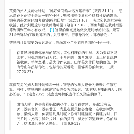
英勇的妇人提前做计划。“她好像商船从远方运粮来”（箴言 31:14），意
思是她不寄望于最后一刻的便利，购买那些质量和价格都可疑的东西。
她在购买之前仔细考察“想得的田地”（箴言31:16），考虑它长期的潜在
收益。她计划用这块地栽种葡萄园（箴言31:16），而葡萄园在栽种后要
等到俩到三年才有收成。
[1]
这里的重点是她做决定时考虑长远。箴言
21:5告诉我们“殷勤筹画的，足致丰裕。行事急躁的，都必缺乏。”
智慧的计划需要为长远决定，就像农业产业管理周期的例子一样。
你要详细知道你羊群的景况，留心料理你的牛群。因为资财不能
永有，冠冕岂能存到万代。干草割去，嫩草发现，山上的菜蔬也
被收敛。羊羔之毛，是为你作衣服。山羊是为作田地的价值。并
有母山羊奶够你吃，也够你的家眷吃，且够养你的婢女。（箴
27:23-27）
就像英勇的妇人栽种葡萄园一样，智慧的牧羊人也会为未来几年做打
算。同样，智慧的国王或是官长也会考虑长远。“因有聪明知识的人，国
必长存。”（箴言28:2） 箴言也将蚂蚁当作长久勤奋的例子。​
懒惰人哪，你去察看蚂蚁的动作，就可得智慧。 蚂蚁没有元
帅，没有官长，没有君王，尚且在夏天预备食物，在收割时聚
敛。懒惰人哪，你要睡到几时呢？你何时睡醒呢？再睡片时，打
盹片时，抱着手躺卧片时。你的贫穷，就必如强盗速来，你的缺
乏，彷彿拿兵器的人来到。（箴 6:6-11）