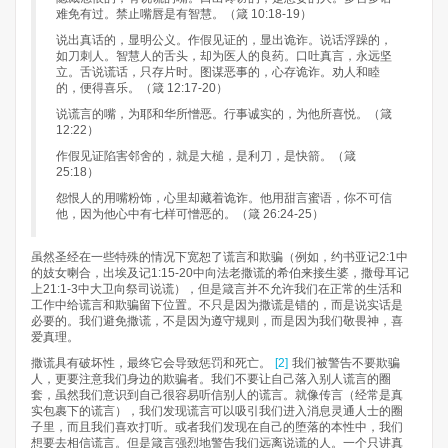
难免有过。禁止嘴唇是有智慧。（箴 10:18-19）
说出真话的，显明公义。作假见证的，显出诡诈。说话浮躁的，
如刀刺人。智慧人的舌头，却为医人的良药。口吐真言，永远坚
立。舌说谎话，只存片时。图谋恶事的，心存诡诈。劝人和睦
的，便得喜乐。（箴 12:17-20）
说谎言的嘴，为耶和华所憎恶。行事诚实的，为他所喜悦。（箴
12:22）
作假见证陷害邻舍的，就是大槌，是利刀，是快箭。（箴
25:18）
怨恨人的用嘴粉饰，心里却藏着诡诈。他用甜言蜜语，你不可信
他，因为他心中有七样可憎恶的。（箴 26:24-25）​
虽然圣经在一些特殊的情况下宽恕了谎言和欺骗（例如，约书亚记2:1中
的妓女喇合，出埃及记1:15-20中向法老撒谎的希伯来接生婆，撒母耳记
上21:1-3中大卫向祭司说谎），但是箴言并不允许我们在正常的生活和
工作中给谎言和欺骗留下位置。不只是因为撒谎是错的，而是说实话是
必要的。我们避免撒谎，不是因为遵守规则，而是因为我们敬畏神，喜
爱真理。
撒谎具有破坏性，最终它会导致惩罚和死亡。
[2]
我们被警告不要欺骗
人，更要注意我们身边的欺骗者。我们不要让自己落入别人谎言的圈
套，虽然我们意识到自己很容易听信别人的谎言。就像传言（经常是真
实包裹下的谎言），我们发现谎言可以吸引我们进入消息灵通人士的圈
子里，而且我们喜欢打听。或者我们发现在自己的堕落的本性中，我们
想要去相信谎言。但是箴言强烈地警告我们远离说谎的人。一个只讲真