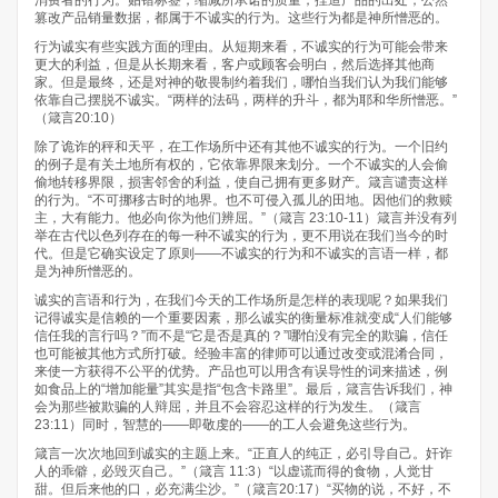
消费者的行为。贴错标签，缩减所承诺的质量，捏造产品的出处，公然
篡改产品销量数据，都属于不诚实的行为。这些行为都是神所憎恶的。
行为诚实有些实践方面的理由。从短期来看，不诚实的行为可能会带来
更大的利益，但是从长期来看，客户或顾客会明白，然后选择其他商
家。但是最终，还是对神的敬畏制约着我们，哪怕当我们认为我们能够
依靠自己摆脱不诚实。“两样的法码，两样的升斗，都为耶和华所憎恶。”
（箴言20:10）
除了诡诈的秤和天平，在工作场所中还有其他不诚实的行为。一个旧约
的例子是有关土地所有权的，它依靠界限来划分。一个不诚实的人会偷
偷地转移界限，损害邻舍的利益，使自己拥有更多财产。箴言谴责这样
的行为。“不可挪移古时的地界。也不可侵入孤儿的田地。因他们的救赎
主，大有能力。他必向你为他们辨屈。”（箴言 23:10-11）箴言并没有列
举在古代以色列存在的每一种不诚实的行为，更不用说在我们当今的时
代。但是它确实设定了原则——不诚实的行为和不诚实的言语一样，都
是为神所憎恶的。
诚实的言语和行为，在我们今天的工作场所是怎样的表现呢？如果我们
记得诚实是信赖的一个重要因素，那么诚实的衡量标准就变成“人们能够
信任我的言行吗？”而不是“它是否是真的？”哪怕没有完全的欺骗，信任
也可能被其他方式所打破。经验丰富的律师可以通过改变或混淆合同，
来使一方获得不公平的优势。产品也可以用含有误导性的词来描述，例
如食品上的“增加能量”其实是指“包含卡路里”。最后，箴言告诉我们，神
会为那些被欺骗的人辩屈，并且不会容忍这样的行为发生。（箴言
23:11）同时，智慧的——即敬虔的——的工人会避免这些行为。
箴言一次次地回到诚实的主题上来。“正直人的纯正，必引导自己。奸诈
人的乖僻，必毁灭自己。”（箴言 11:3）“以虚谎而得的食物，人觉甘
甜。但后来他的口，必充满尘沙。”（箴言20:17）“买物的说，不好，不