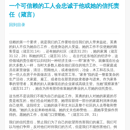
一个可信赖的工人会忠诚于他或她的信托责
任（箴言）
回到目录
信赖的第一个要求，就是我们的工作要给信任我们的人带来益处。英勇
的妇人不仅为她自己工作，也使身边的人受益。她的工作不仅使她的顾
客受益（箴言31:14），还有她的社区（箴言31:20），她的家属（箴言
31:12，28）和她的同工（箴言31:15）。在古代近东地区的经济中，这
些领域的责任都可以归结到一种经济主体——即“家务”中。就像现在社会
的大多数人一样，当时大多数人都在他们居住的地方工作。一些家庭成
员在家里做饭，清洁，照顾他人，或者做纺织，冶金，木工和石头活。
另一些人在房子外面做农活，牧羊或苦工等。“家务”指的是一整套复杂的
生产活动，大家庭、雇工、或者住在那里的奴隶都参与进来。作为家务
事的管理者，英勇的妇人就像现在的企业家或高级主管。当她“观察家务”
（箴言31:27），她在为所有那些依靠她的事业的人尽她的信托责任。
这当然不是说我们不能为自己的益处工作。英勇的妇人对她的家庭的尽
责是相互的，他们也会对她尽责。她理应获得一部分的家庭利润来供她
自己使用。这段经文，让她的孩子和丈夫以及整个社区的人去尊敬和赞
美她。“她的儿女起来称他有福。她的丈夫也称赞他……愿她享受操作所
得的。愿她的工作，在城门口荣耀她。”（箴言31:28、31）
我们的信托责任，禁止我们为了自己的欲望而伤害我们的雇工。我们可
以与他们争辩，反对他们对待我们的方式，但是我们不能伤害他们。例