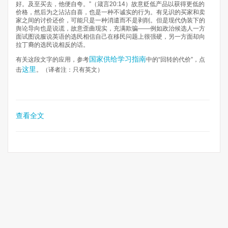
好。及至买去，他便自夸。”（箴言20:14）故意贬低产品以获得更低的
价格，然后为之沾沾自喜，也是一种不诚实的行为。有见识的买家和卖
家之间的讨价还价，可能只是一种消遣而不是剥削。但是现代伪装下的
舆论导向也是说谎，故意歪曲现实，充满欺骗——例如政治候选人一方
面试图说服说英语的选民相信自己在移民问题上很强硬，另一方面却向
拉丁裔的选民说相反的话。​
国家供给学习指南
有关这段文字的应用，参考
中的“回转的代价”，点
这里
击
。（译者注：只有英文）
查看全文