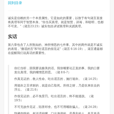
回到目录
诚实是信赖的另一个本质属性。它是如此的重要，以致于有句箴言直接
将真理等同于智慧本身。“你当买真理。就是智慧，训诲，和聪明，也都
不可卖。”（箴言23:23）诚实包括
讲述
真理和
实践
真理。
实话
第六章包含了人所熟知的、神所憎恶的七件事。其中的两件就是不诚实
的表现，“撒谎的舌”和“吐谎言的假见证”（箴言 6:16-19）。箴言通篇都
在提醒我们说真话的重要性。
你们当听，因我要说极美的话。我张嘴要论正直的事。我的口要
发出真理。我的嘴憎恶邪恶。（箴 8:6-7）​
作真见证的，救人性命。吐出谎言的，施行诡诈。（箴 14:25）
用诡诈之舌求财的，就是自己取死。所得之财，乃是吹来吹去的
浮云。（箴 21:6）
作假见证的，必不免受罚。吐出谎言的，终不能逃脱。（箴
19:5）
不可无故作见证，陷害邻舍。也不可用嘴欺骗人。（箴 24:28）
隐藏怨恨的，有说谎的嘴。口出谗谤的，是愚妄的人。多言多语