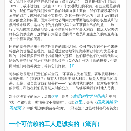
如，我们不能通过指控他们偷窃（箴言29:24），或者摧残他们（箴言
18:9），或诽谤他们（箴言10:18）来发泄我们的不满。有些应用是很明
显的。我们不能为我们没有工作的时间向雇主要价。我们不能毁坏我们
雇主的财产，或对他们做不实指控。对这一原则的思考可以让我们得到
更深的含义和问题。因为不帮助公司内的对手而给组织的积极性或和谐
氛围带来破坏，这样的行为是合理的吗？为了获得自己的利益——旅
行，礼品或者免费商品等，而不惜牺牲雇主的最大利益，操纵大家去选
择特定的供应商，这样的行为是合理的吗？雇员和雇主之间的相互责任
是一个很重要的问题。
同样的责任也适用于有信托责任的组织之间。公司与顾客讨价还价来获
得更高的价格是合理的。但是通过秘密地剥削顾客而获利的行为是不合
理的。就像很多投资银行以前所做的那样，他们指示他们的销售代理去
给顾客推销他们的房产抵押贷款债券（CMOs）作为可靠的投资，但是
[1]
同时他们将债券卖空，等待它们降价。
对神的敬畏是信托责任的试金石。“不要自以为有智慧。要敬畏耶和华，
远离恶事。”（箴言3:7）所有人都倾向于损人利己。这是人堕落后的结
果。但是，箴言告诉我们敬畏神——牢记他对我们的好，他对所有事情
的护理，和他在我们伤害别人时的公义——能够帮助我们对他人尽责。
德州铭牌学习指南
》
对于这段文字的应用，点击
这里
，参考《
中的
这里
国家供给学
“找一个银行家，哪怕在你不需要时”；点击
，参考《
习指南
》
中的“增加你的留存利润”。（译者注：这些材料都只有英文）
一个可信赖的工人是诚实的（箴言）