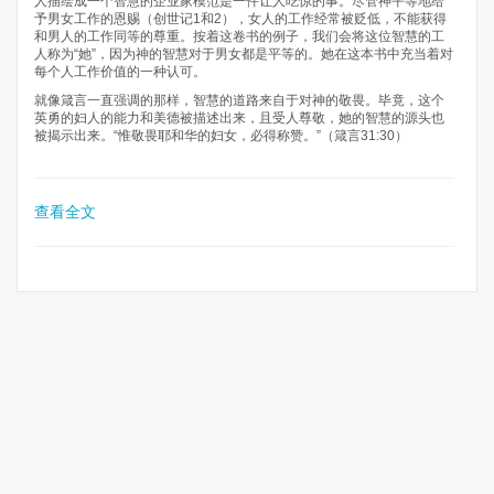
人描绘成一个智慧的企业家模范是一件让人吃惊的事。尽管神平等地给
予男女工作的恩赐（创世记1和2），女人的工作经常被贬低，不能获得
和男人的工作同等的尊重。按着这卷书的例子，我们会将这位智慧的工
人称为“她”，因为神的智慧对于男女都是平等的。她在这本书中充当着对
每个人工作价值的一种认可。
就像箴言一直强调的那样，智慧的道路来自于对神的敬畏。毕竟，这个
英勇的妇人的能力和美德被描述出来，且受人尊敬，她的智慧的源头也
被揭示出来。“惟敬畏耶和华的妇女，必得称赞。”（箴言31:30）
查看全文