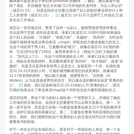
翻译都可能是来自于希伯来语
ishshah
的翻译。）确实，她在家庭中获
得了满足，并且确保“他丈夫在城门口与本地的长老同坐，为众人所认识”
（箴言31:23）。但是这段经文也重点强调了妇人的纺织事业和对仆人和
工人的管理（箴言31:15）。
[1]
箴言31:10-31不只适用于工作场合;它就
发生在工作场合。
箴言以一首诗做总结，赞美了这样一位妇人，她智慧地管理多样事业，
无论是用于贸易, 纺织还是造酒。译者们在箴言31:10用不同的词来描绘
这个妇人的品格：“才德的”，“有能力的”，“卓越的”，“高尚的”。当时这些
词都不能精准地表达希伯来语（
chayil
）所暗含的力量或者能力的含义。
当这个词应用于男人时，它被翻译成“精力”，就像在箴言31:3出现的那
样。它在旧约出现了246次，被用来形容斗士（例如大卫的“大能的勇
士，”历代志上7:2）。当这个词用来描绘女人时，译者们淡化力量的含
义，例如在形容路得时，英语翻译通常是“高尚的”，“有才德的”，或者“卓
越的”。但是无论是用来形容男人还是女人, 这都是同一个词，在描绘箴
言31:10-31中的妇人时，它最好被理解成强壮的或英勇的，就像箴言
31:17所表明的那样，“他以能力束腰，使膀臂有力。”沃特斯（Al
Wolters）认为这是描述男性的语言，所以最合适的翻译应该是“英勇的妇
人”。
[2]
因此，我们应该称箴言31:10-31的妇人为“英勇的妇人”，因为
它很好地表达出了希伯来语
chayil
这个词所包含的力量和美德的含义。
箴言的结尾，将这个有力的妇人描绘成一个智慧的工人，并描绘了她在
工作场所的五项活动。这段经文的重要性可以从两方面看出。第一，它
是一首字首诗，意思是它的每一句都是按着希伯来文22个字母的顺序开
始，这样它就会很容易被识记。第二，它被放在整卷书的高潮和总结的
部分。因此，我们观察到的这个英勇的妇人的五项活动可以作为我们探
索整卷书的框架。
对于一些在古代近东地区的人，甚至对于一些现在的人来说，将一个女