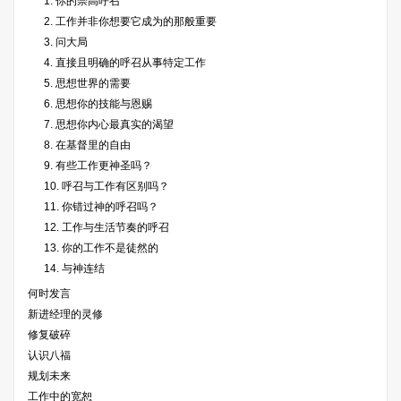
1. 你的崇高呼召
2. 工作并非你想要它成为的那般重要
3. 问大局
4. 直接且明确的呼召从事特定工作
5. 思想世界的需要
6. 思想你的技能与恩赐
7. 思想你内心最真实的渴望
8. 在基督里的自由
9. 有些工作更神圣吗？
10. 呼召与工作有区别吗？
11. 你错过神的呼召吗？
12. 工作与生活节奏的呼召
13. 你的工作不是徒然的
14. 与神连结
何时发言
新进经理的灵修
修复破碎
认识八福
规划未来
工作中的宽恕