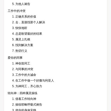
5. 为他人祷告
工作中的冲突
1. 正确关系的价值
2. 去，直接找那个人解决
3. 快快地听
4. 总是盼望最好的结果
5. 属灵上扎根
6. 找到解决方案
7. 热切行义
爱你的同事
1. 神创造同工
2. 与同事的冲突
3. 工作中的大诫命
4. 在工作中做一个好撒马利亚人
5. 为神同工，齐心协力
转向神：四种属灵操练
1. 借着工作转向神
2. 操练耶稣呼吸式祷告
3. 使你的身体安静