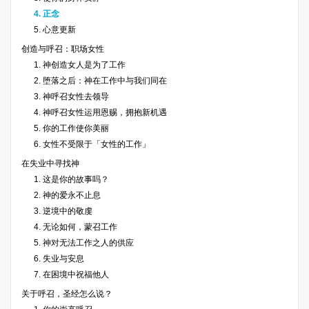
4. 正念
5. 心意更新
创造与呼召：职场女性
1. 神创造女人是为了工作
2. 堕落之后：神在工作中与我们同在
3. 神呼召女性去领导
4. 神呼召女性运用恩赐，拥抱新机遇
5. 你的工作使你美丽
6. 女性不受限于「女性的工作」
在失业中寻找神
1. 这是你的故事吗？
2. 神的爱永不止息
3. 逆境中的敬虔
4. 无论如何，蒙召工作
5. 神对无法工作之人的供应
6. 失业与安息
7. 在困境中祝福他人
关于呼召，圣经怎么说？