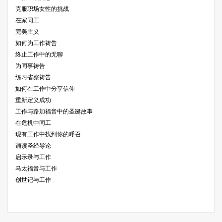
克服职场女性的挑战
在家同工
完美主义
如何为工作祷告
终止工作中的无聊
为同事祷告
练习省察祷告
如何在工作中分享信仰
重新定义成功
工作与路加福音中的圣诞故事
在危机中同工
现有工作中找到你的呼召
诵读圣经导论
启示录与工作
马太福音与工作
创世记与工作