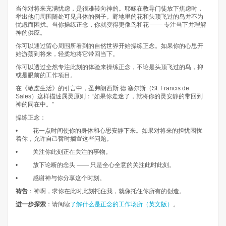
当你对将来充满忧虑，是很难转向神的。耶稣在教导门徒放下焦虑时，
举出他们周围随处可见具体的例子。野地里的花和头顶飞过的鸟并不为
忧虑而困扰。当你操练正念，你就变得更像鸟和花 —— 专注当下并理解
神的供应。
你可以通过留心周围所看到的自然世界开始操练正念。如果你的心思开
始游荡到将来，轻柔地将它带回当下。
你可以透过全然专注此刻的体验来操练正念，不论是头顶飞过的鸟，抑
或是眼前的工作项目。
在《敬虔生活》的引言中，圣弗朗西斯.德.塞尔斯（St. Francis de
Sales）这样描述属灵原则：“如果你走迷了，就将你的灵安静的带回到
神的同在中。”
操练正念：
• 花一点时间使你的身体和心思安静下来。如果对将来的担忧困扰
着你，允许自己暂时搁置这些问题。
• 关注你此刻正在关注的事物。
• 放下论断的念头 —— 只是全心全意的关注此时此刻。
• 感谢神与你分享这个时刻。
祷告
：神啊，求你在此时此刻托住我，就像托住你所有的创造。
进一步探索
：请阅读
了解什么是正念的工作场所（英文版）
。