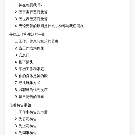
1. 神在惩罚我吗?
2. 因宇宙邪恶而受苦
3. 因世界堕落而受苦
4. 无论受苦的原因是什么，神都与我们同在
寻找工作和生活的平衡
1. 工作、休息与娱乐的节奏
2. 当工作成为偶像
3. 安息日
4. 拔下插头
5. 平衡工作和家庭
6. 你的身体是神的殿
7. 寻找玩乐方式
8. 以耶稣为优先次序
9. 每日祷告的节奏
借着祷告带领
1. 工作中祷告的力量
2. 为公司祷告
3. 为上司祷告
4. 为同事祷告