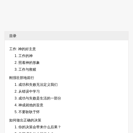
目录
工作: 神的好主意
1. 工作的神
2. 照着神的形象
3. 工作与救赎
刚强壮胆地前行
1. 成功和失败无法定义我们
2. 从错误中学习
3. 成功与失败是生活的一部分
4. 神成就他的旨意
5. 不要耿耿于怀
如何做出正确的决策
1. 你的决策会带来什么后果？