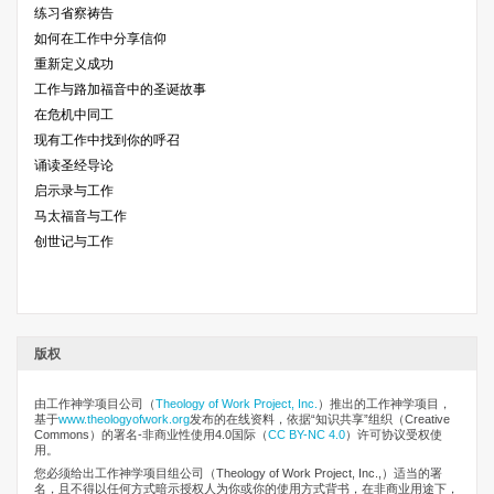
练习省察祷告
如何在工作中分享信仰
重新定义成功
工作与路加福音中的圣诞故事
在危机中同工
现有工作中找到你的呼召
诵读圣经导论
启示录与工作
马太福音与工作
创世记与工作
版权
由工作神学项目公司
（
Theology of Work Project, Inc.
）推出的工作神学项目，
基于
www.theologyofwork.org
发布的在线资料，依据“知识共享”组织（Creative
Commons）的署名-非商业性使用4.0国际（
CC BY-NC 4.0
）许可协议受权使
用。
您必须给出工作神学项目组公司（Theology of Work Project, Inc.,）适当的署
名，且不得以任何方式暗示授权人为你或你的使用方式背书，在非商业用途下，