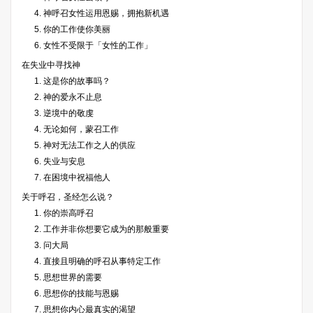
4. 神呼召女性运用恩赐，拥抱新机遇
5. 你的工作使你美丽
6. 女性不受限于「女性的工作」
在失业中寻找神
1. 这是你的故事吗？
2. 神的爱永不止息
3. 逆境中的敬虔
4. 无论如何，蒙召工作
5. 神对无法工作之人的供应
6. 失业与安息
7. 在困境中祝福他人
关于呼召，圣经怎么说？
1. 你的崇高呼召
2. 工作并非你想要它成为的那般重要
3. 问大局
4. 直接且明确的呼召从事特定工作
5. 思想世界的需要
6. 思想你的技能与恩赐
7. 思想你内心最真实的渴望