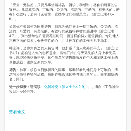
「应当一无挂虑，只要凡事借着祷告、祈求，和感谢，将你们所要的告
诉神......凡是真实的、可敬的、公义的、清洁的、可爱的、有美名的，若
有什么德行，若有什么称赞，这些事你们都要思念」（腓立比书4:6–
8）。
如果你不知如何为同事祷告，那就为他们身上一切可敬的、公义的、清
洁的、可爱的、有美名的、有德行的或值得称赞的感谢神（腓立比书
4:7）。列出清单也许需要花些时间，但这样的努力是值得的。专注他人
积极正面的特质，会改变你的心，并让神在你的工作关系中动工。
神应许，当你为身边的人祷告时，他所赐「出人意外的平安」（腓立比
书4:7）必会进入你的心怀意念。当你开始在每天遇见的人身上看见美
善，就能经历这份平安。这个简单的祷告能激发你个人和团队工作上的
卓越成就，达到全新的水平。
祷告
：神啊，求你今日赐福我的同事。帮助我看到他们身上可敬的、清
洁的和值得称赞的品格。感谢你赐给我这些与我共事的人。奉主耶稣的
名，阿们。
进一步探索
：请阅读「
化解冲突（腓立比书4:2-9）
」，摘自《工作神学
项目》圣经注释。
查看全文