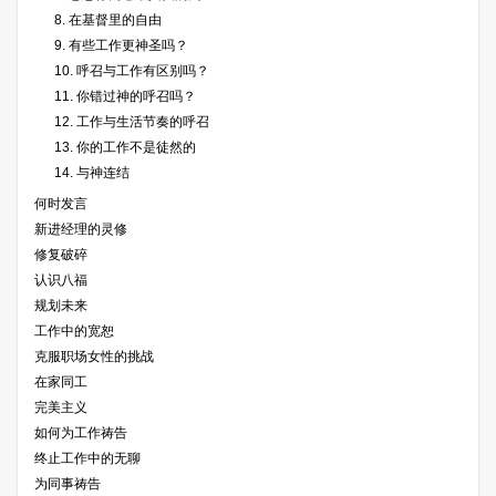
8. 在基督里的自由
9. 有些工作更神圣吗？
10. 呼召与工作有区别吗？
11. 你错过神的呼召吗？
12. 工作与生活节奏的呼召
13. 你的工作不是徒然的
14. 与神连结
何时发言
新进经理的灵修
修复破碎
认识八福
规划未来
工作中的宽恕
克服职场女性的挑战
在家同工
完美主义
如何为工作祷告
终止工作中的无聊
为同事祷告