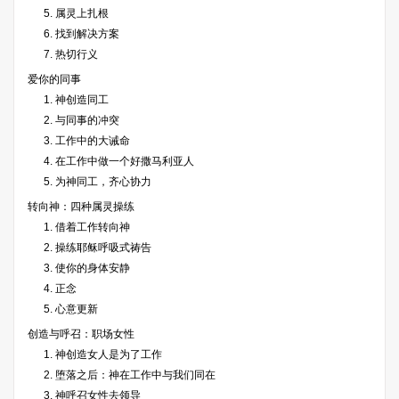
5. 属灵上扎根
6. 找到解决方案
7. 热切行义
爱你的同事
1. 神创造同工
2. 与同事的冲突
3. 工作中的大诫命
4. 在工作中做一个好撒马利亚人
5. 为神同工，齐心协力
转向神：四种属灵操练
1. 借着工作转向神
2. 操练耶稣呼吸式祷告
3. 使你的身体安静
4. 正念
5. 心意更新
创造与呼召：职场女性
1. 神创造女人是为了工作
2. 堕落之后：神在工作中与我们同在
3. 神呼召女性去领导