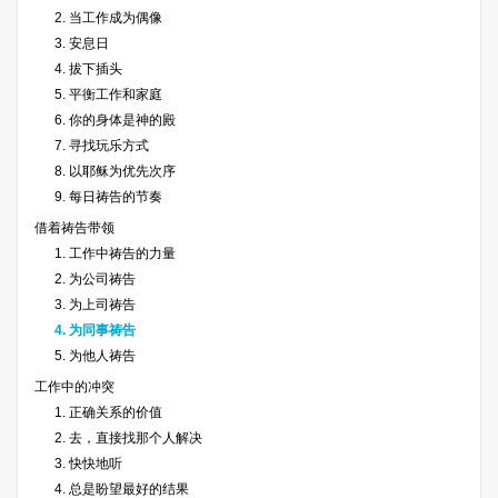
2. 当工作成为偶像
3. 安息日
4. 拔下插头
5. 平衡工作和家庭
6. 你的身体是神的殿
7. 寻找玩乐方式
8. 以耶稣为优先次序
9. 每日祷告的节奏
借着祷告带领
1. 工作中祷告的力量
2. 为公司祷告
3. 为上司祷告
4. 为同事祷告
5. 为他人祷告
工作中的冲突
1. 正确关系的价值
2. 去，直接找那个人解决
3. 快快地听
4. 总是盼望最好的结果