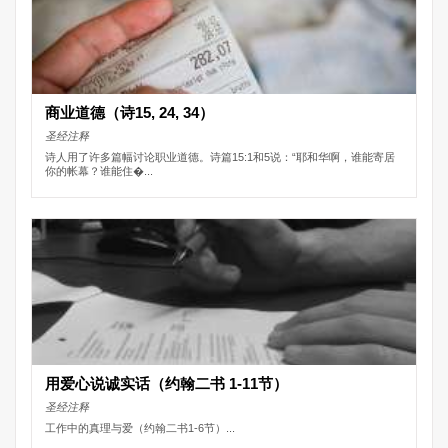
商业道德（诗15, 24, 34）
圣经注释
诗人用了许多篇幅讨论职业道德。诗篇15:1和5说：“耶和华啊，谁能寄居
你的帐幕？谁能住�...
用爱心说诚实话（约翰二书 1-11节）
圣经注释
工作中的真理与爱（约翰二书1-6节）...