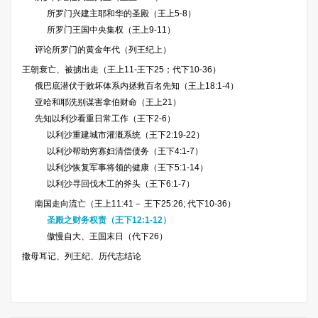
所罗门兴建主耶和华的圣殿（王上5-8）
所罗门王国中央集权（王上9-11）
评论所罗门的黄金年代（列王纪上）
王朝衰亡、被掳出走（王上11-王下25；代下10-36）
俄巴底潜伏于败坏体系内拯救百名先知（王上18:1-4）
亚哈和耶洗别谋害拿伯财命（王上21）
先知以利沙看重日常工作（王下2-6）
以利沙重建城市灌溉系统（王下2:19-22）
以利沙帮助穷寡妇清偿债务（王下4:1-7）
以利沙恢复军事将领的健康（王下5:1-14）
以利沙寻回伐木工的斧头（王下6:1-7）
南国走向流亡（王上11:41－ 王下25:26; 代下10-36）
圣殿之财务权责（王下12:1-12）
傲慢自大、王国末日（代下26）
撒母耳记、列王纪、历代志结论