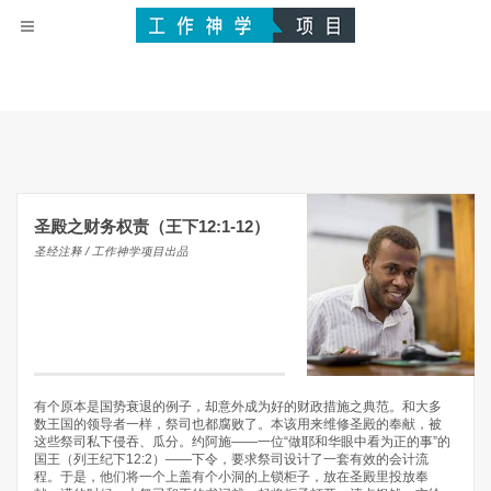
圣殿之财务权责（王下12:1-12）
圣经注释 / 工作神学项目出品
有个原本是国势衰退的例子，却意外成为好的财政措施之典范。和大多
数王国的领导者一样，祭司也都腐败了。本该用来维修圣殿的奉献，被
这些祭司私下侵吞、瓜分。约阿施——一位“做耶和华眼中看为正的事”的
国王（列王纪下12:2）——下令，要求祭司设计了一套有效的会计流
程。于是，他们将一个上盖有个小洞的上锁柜子，放在圣殿里投放奉