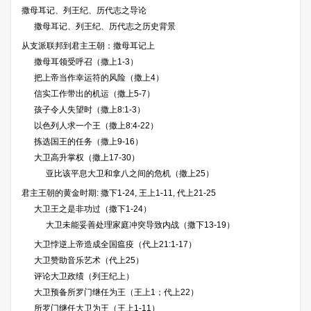
撒母耳记、列王纪、历代志之导论
撒母耳记、列王纪、历代志之历史背景
从支派联邦到君主王朝：撒母耳记上
撒母耳领受呼召（撒上1-3）
把上帝当作幸运符的风险（撒上4）
信实工作带出的机运（撒上5-7）
孩子令人失望时（撒上8:1-3）
以色列人求一个王（撒上8:4-22）
拣选国王的任务（撒上9-16）
大卫高升掌权（撒上17-30）
亚比该平息大卫和拿八之间的危机（撒上25）
君主王朝的黄金时期: 撒下1-24, 王上1-11, 代上21-25
大卫王之是非功过（撒下1-24）
大卫未能妥善处理家庭冲突导致内战（撒下13-19）
大卫悖逆上帝造成全国瘟疫（代上21:1-17）
大卫赞助音乐艺术（代上25）
评论大卫政绩（列王纪上）
大卫预备所罗门继任为王（王上1；代上22）
所罗门继任大卫为王（王上1-11）