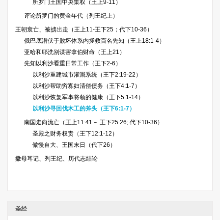
所罗门王国中央集权（王上9-11）
评论所罗门的黄金年代（列王纪上）
王朝衰亡、被掳出走（王上11-王下25；代下10-36）
俄巴底潜伏于败坏体系内拯救百名先知（王上18:1-4）
亚哈和耶洗别谋害拿伯财命（王上21）
先知以利沙看重日常工作（王下2-6）
以利沙重建城市灌溉系统（王下2:19-22）
以利沙帮助穷寡妇清偿债务（王下4:1-7）
以利沙恢复军事将领的健康（王下5:1-14）
以利沙寻回伐木工的斧头（王下6:1-7）
南国走向流亡（王上11:41－ 王下25:26; 代下10-36）
圣殿之财务权责（王下12:1-12）
傲慢自大、王国末日（代下26）
撒母耳记、列王纪、历代志结论
圣经