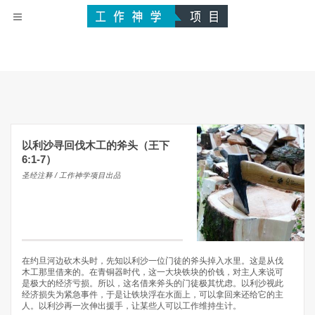
以利沙寻回伐木工的斧头（王下
6:1-7）
圣经注释 / 工作神学项目出品
在约旦河边砍木头时，先知以利沙一位门徒的斧头掉入水里。这是从伐
木工那里借来的。在青铜器时代，这一大块铁块的价钱，对主人来说可
是极大的经济亏损。所以，这名借来斧头的门徒极其忧虑。以利沙视此
经济损失为紧急事件，于是让铁块浮在水面上，可以拿回来还给它的主
人。以利沙再一次伸出援手，让某些人可以工作维持生计。