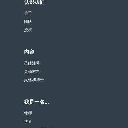
认识我们
关于
团队
授权
内容
圣经注释
灵修材料
灵修和祷告
我是一名...
牧师
学者