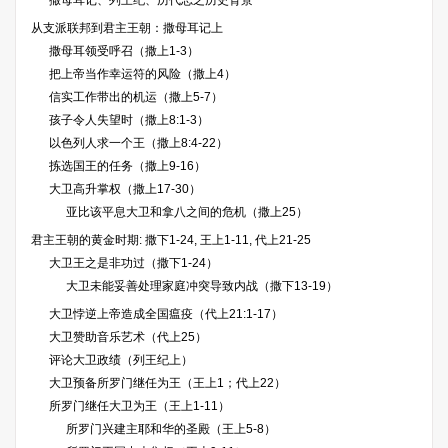
撒母耳记、列王纪、历代志之历史背景
从支派联邦到君主王朝：撒母耳记上
撒母耳领受呼召（撒上1-3）
把上帝当作幸运符的风险（撒上4）
信实工作带出的机运（撒上5-7）
孩子令人失望时（撒上8:1-3）
以色列人求一个王（撒上8:4-22）
拣选国王的任务（撒上9-16）
大卫高升掌权（撒上17-30）
亚比该平息大卫和拿八之间的危机（撒上25）
君主王朝的黄金时期: 撒下1-24, 王上1-11, 代上21-25
大卫王之是非功过（撒下1-24）
大卫未能妥善处理家庭冲突导致内战（撒下13-19）
大卫悖逆上帝造成全国瘟疫（代上21:1-17）
大卫赞助音乐艺术（代上25）
评论大卫政绩（列王纪上）
大卫预备所罗门继任为王（王上1；代上22）
所罗门继任大卫为王（王上1-11）
所罗门兴建主耶和华的圣殿（王上5-8）