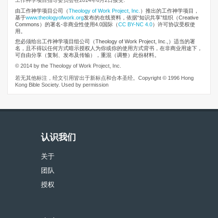
工作神学项目指导委员会在2014年6月2日接受.
由工作神学项目公司
（
Theology of Work Project, Inc.
）推出的工作神学项目，
基于
www.theologyofwork.org
发布的在线资料，依据“知识共享”组织（Creative
Commons）的署名-非商业性使用4.0国际（
CC BY-NC 4.0
）许可协议受权使
用。
您必须给出工作神学项目组公司（Theology of Work Project, Inc.,）适当的署
名，且不得以任何方式暗示授权人为你或你的使用方式背书，在非商业用途下，
可自由分享（复制、发布及传输），重混（调整）此份材料。
© 2014 by the Theology of Work Project, Inc.
若无其他标注，经文引用皆出于新标点和合本圣经。Copyright © 1996 Hong
Kong Bible Society. Used by permission
认识我们
关于
团队
授权