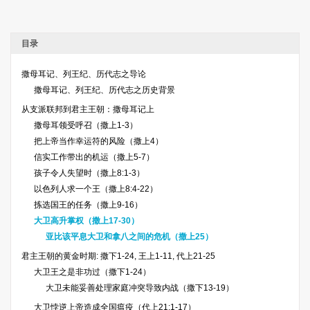
目录
撒母耳记、列王纪、历代志之导论
撒母耳记、列王纪、历代志之历史背景
从支派联邦到君主王朝：撒母耳记上
撒母耳领受呼召（撒上1-3）
把上帝当作幸运符的风险（撒上4）
信实工作带出的机运（撒上5-7）
孩子令人失望时（撒上8:1-3）
以色列人求一个王（撒上8:4-22）
拣选国王的任务（撒上9-16）
大卫高升掌权（撒上17-30）
亚比该平息大卫和拿八之间的危机（撒上25）
君主王朝的黄金时期: 撒下1-24, 王上1-11, 代上21-25
大卫王之是非功过（撒下1-24）
大卫未能妥善处理家庭冲突导致内战（撒下13-19）
大卫悖逆上帝造成全国瘟疫（代上21:1-17）