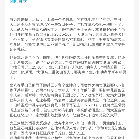
回到目录
势力越来越大之后，大卫跟一个名叫拿八的有钱地主起了冲突。当时，
大卫所率反对扫罗统治的一帮叛乱分子，驻扎在拿八领地一段时间了。
大卫的人马善待拿八的牧羊人，保护他们免于受害，或者最起码不会偷
他们任何东西（撒母耳记上25:15-16）。大卫认为，这样拿八算是欠他
一些人情，于是差派代表团去向拿八索求奉献一些羊，要举宴犒赏大卫
的军队。可能大卫也自知不完全占理，所以指示代表团面见拿八时要特
别有礼貌。
但是拿八完全不当一回事。他不但拒绝给大卫任何东西举办宴席，他还
公开羞辱大卫，说他不认识大卫，怀疑悖逆扫罗叛逃的大卫诚信可议
（撒母耳记上25:10）。拿八自己的仆人说他们的主人：“性情凶暴，无
人敢与他说话。”大卫马上带领四百人，要去宰了拿八和他家里所有的男
丁。
拿八在乎自己的面子胜过工人和全家性命，而突然之间大卫就要犯下集
体屠杀的暴行。这两个狂妄自大的人，为了羊的问题，要牺牲几百条无
辜人命。感谢神，拿八智慧的妻子亚比该介入了这场争端。她为大卫和
他带来的人马，迅速备妥一场宴席，然后骑驴去见大卫，向他道歉，立
下旧约圣经中谦恭有礼的典范（撒母耳记上25:26-31）。她将大卫需要
听进去的若干真理，包装在彬彬有礼的、漂亮的话语里头。而大卫当时
正在狂怒之中，毫无理由地想要杀人，让自己犯下追悔莫及的大罪。
大卫为她的话语大受感动，放弃宰杀拿八和他一家男丁、男童的计画。
他甚至还向亚比该致谢，让他转离原来鲁莽的行动。“你和你的见识也当
称赞；因为你今日拦阻我亲手报仇、流人的血。
我指着阻止我加害于你的耶和华－以色列永生的上帝起誓，你若不速速