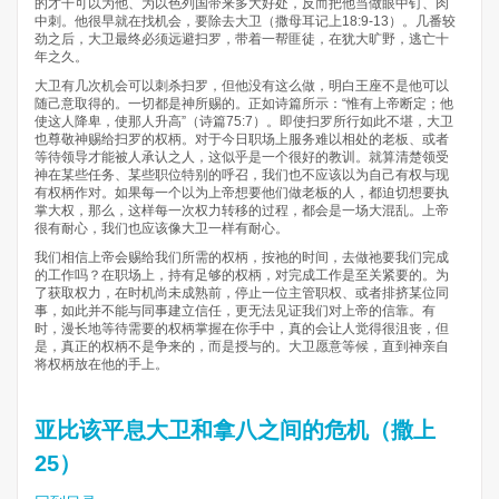
的才干可以为他、为以色列国带来多大好处，反而把他当做眼中钉、肉
中刺。他很早就在找机会，要除去大卫（撒母耳记上18:9-13）。几番较
劲之后，大卫最终必须远避扫罗，带着一帮匪徒，在犹大旷野，逃亡十
年之久。
大卫有几次机会可以刺杀扫罗，但他没有这么做，明白王座不是他可以
随己意取得的。一切都是神所赐的。正如诗篇所示：“惟有上帝断定；他
使这人降卑，使那人升高”（诗篇75:7）。即使扫罗所行如此不堪，大卫
也尊敬神赐给扫罗的权柄。对于今日职场上服务难以相处的老板、或者
等待领导才能被人承认之人，这似乎是一个很好的教训。就算清楚领受
神在某些任务、某些职位特别的呼召，我们也不应该以为自己有权与现
有权柄作对。如果每一个以为上帝想要他们做老板的人，都迫切想要执
掌大权，那么，这样每一次权力转移的过程，都会是一场大混乱。上帝
很有耐心，我们也应该像大卫一样有耐心。
我们相信上帝会赐给我们所需的权柄，按祂的时间，去做祂要我们完成
的工作吗？在职场上，持有足够的权柄，对完成工作是至关紧要的。为
了获取权力，在时机尚未成熟前，停止一位主管职权、或者排挤某位同
事，如此并不能与同事建立信任，更无法见证我们对上帝的信靠。有
时，漫长地等待需要的权柄掌握在你手中，真的会让人觉得很沮丧，但
是，真正的权柄不是争来的，而是授与的。大卫愿意等候，直到神亲自
将权柄放在他的手上。
亚比该平息大卫和拿八之间的危机（撒上
25）