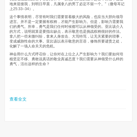
地来迎接我，到明日早晨，凡属拿八的男丁必定不留一个。”（撒母耳记
上25:33–34）。
这个事情表明，尽管有时我们需要冒着极大的风险，也应当大胆向领导
进言。并不是一定要握有权柄，才能产生影响力。但是，影响力需要我
们的勇气。所幸，勇气是我们任何时候都可以从神领受的。亚比该介入
的方式，说明就算是要指出缺点，表示敬意也是挑战权柄很好的作法。
拿八把一些末微纠纷，拿来人身攻击、大骂特骂，让无关紧要的琐事，
变成威胁性命的大事。亚比该以表示敬意的言语，修饰所要谴责之处，
化解了一场人命关天的危机。
神会用什么方式呼召你，让你对在上位之人产生影响力？我们要如何培
植坚定不移、勇敢说真话的敬业真诚态度？我们需要从神领受什么样的
勇气，活出这样的生命？
查看全文