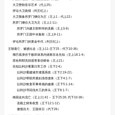
大卫赞助音乐艺术（代上25）
评论大卫政绩（列王纪上）
大卫预备所罗门继任为王（王上1；代上22）
所罗门继任大卫为王（王上1-11）
所罗门兴建主耶和华的圣殿（王上5-8）
所罗门王国中央集权（王上9-11）
评论所罗门的黄金年代（列王纪上）
王朝衰亡、被掳出走（王上11-王下25；代下10-36）
俄巴底潜伏于败坏体系内拯救百名先知（王上18:1-4）
亚哈和耶洗别谋害拿伯财命（王上21）
先知以利沙看重日常工作（王下2-6）
以利沙重建城市灌溉系统（王下2:19-22）
以利沙帮助穷寡妇清偿债务（王下4:1-7）
以利沙恢复军事将领的健康（王下5:1-14）
以利沙寻回伐木工的斧头（王下6:1-7）
南国走向流亡（王上11:41－ 王下25:26; 代下10-36）
圣殿之财务权责（王下12:1-12）
傲慢自大、王国末日（代下26）