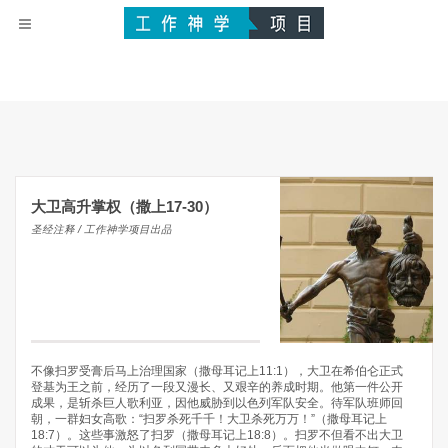
大卫高升掌权（撒上17-30）
圣经注释 / 工作神学项目出品
不像扫罗受膏后马上治理国家（撒母耳记上11:1），大卫在希伯仑正式
登基为王之前，经历了一段又漫长、又艰辛的养成时期。他第一件公开
成果，是斩杀巨人歌利亚，因他威胁到以色列军队安全。待军队班师回
朝，一群妇女高歌：“扫罗杀死千千！大卫杀死万万！”（撒母耳记上
18:7）。这些事激怒了扫罗（撒母耳记上18:8）。扫罗不但看不出大卫