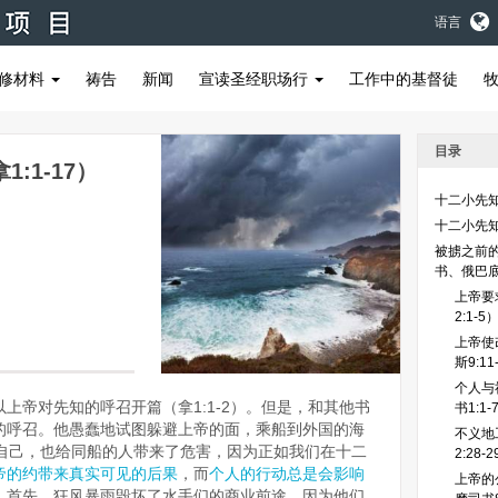
语言
修材料
祷告
新闻
宣读圣经职场行
工作中的基督徒
目录
:1-17）
十二小先
十二小先
被掳之前
书、俄巴
上帝要求
2:1-5
上帝使
斯9:1
个人与
上帝对先知的呼召开篇（拿1:1-2）。但是，和其他书
书1:1-
的呼召。他愚蠢地试图躲避上帝的面，乘船到外国的海
不义地
给他自己，也给同船的人带来了危害，因为正如我们在十二
2:28-
帝的约带来真实可见的后果
，而
个人的行动总是会影响
上帝的
。首先，狂风暴雨毁坏了水手们的商业前途，因为他们