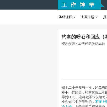
圣经注释
主要主题
灵
约拿的呼召和回应（拿1
圣经注释 / 工作神学项目出品
和十二小先知书一样，约拿书以
卷不一样的是，约拿抗拒上帝
岸(拿1:3)。这样做不仅仅
小先知书中所看到的，
不守上
众人的。
上帝差来了狂风暴雨