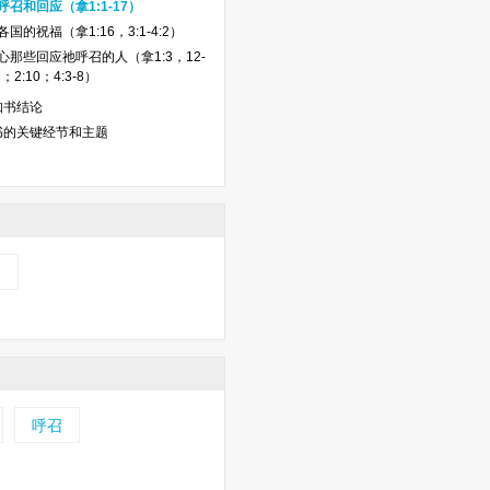
呼召和回应（拿1:1-17）
国的祝福（拿1:16，3:1-4:2）
心那些回应祂呼召的人（拿1:3，12-
；2:10；4:3-8）
知书结论
书的关键经节和主题
书
呼召