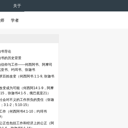
关于
牧师
学者
知书导论
知书的历史背景
的信仰与工作——何西阿书、阿摩司
底亚书、约珥书、弥迦书
百姓改变（何西阿书 1:1-9, 弥迦书
）
改变成为可能（何西阿14:1-9，阿摩
1-15，弥迦书4:1-5，俄巴底亚21）
社会对不义的工作所负的责任（弥迦
7；3:1-2；5:10-15）
工作（何西阿书4:1-10；约珥书
29）
公正也包括工作和经济上的公正（阿