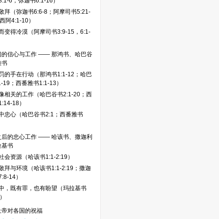
:1-6，弥迦书6:1-16）
拜（弥迦书6:6-8；阿摩司书5:21-
西阿4:1-10）
变得冷漠（阿摩司书3:9-15，6:1-
的信心与工作 —— 那鸿书、哈巴谷
雅书
罚的手在行动（那鸿书1:1-12；哈巴
1-19；西番雅书1:1-13）
像相关的工作（哈巴谷书2:1-20；西
:14-18）
中忠心（哈巴谷书2:1；西番雅书
）
后的忠心工作 —— 哈该书、撒迦利
拉基书
会资源（哈该书1:1-2:19）
拜与环境（哈该书1:1-2:19；撒迦
:8-14）
中，既有罪，也有盼望（玛拉基书
6）
上帝对各国的祝福