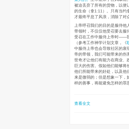
被迫丢弃了所有的货物，以便让
的生命（拿1:11）。只有当
才最终平息了风浪，消除了对众人
上帝呼召我们的目的是服侍他
带领时，不仅仅他受召要去服
受召在工作中服侍上帝时——
（参考工作神学计划文章，《
中服侍上帝也会导致社区的衰
帝的带领，我们可能带来的伤
世奇才让他们有能力在商业、
巨大的伤害。假如他们能够将
他们所能带来的好处，以及他
来是微弱的；但是想象一下，
样的善事，将能避免怎样的罪
查看全文