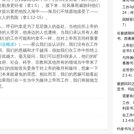
摩司书8
船身更轻省（拿1:5）。接下来，狂风暴雨威胁到他们
工作与敬
约拿提出要把他投入海中——海员们不情愿地接受了——
24；何
的危险（拿1:12-15）。
因财富而
7）
人。呼召约拿是为了尼尼微人的益处。当他抗拒上帝的
侍的人受苦，他身边的人也遭殃。当我们承认所有人都
在被掳期间
我们的工作可能和约拿不一样，但对上帝而言同样重要
书、西番
职业概述
》）——那么我们会认识到，我们没有在工作
上帝惩
弱。我们的恩赐和才干越强，假如我们在工作中拒绝上
谷书3:
害就越大。毫无疑问，我们可以想到很多人，他们的旷
与拜偶
政府、社会、科学、宗教和其他所有的领域当中带来了
番雅书1
他们的技能首先委身于对上帝的敬拜和服侍，想象一下
在劳苦
们本来能避免的罪恶。相比而言，我们的恩赐可能看起
2:1-4
如果我们在一生当中为服侍上帝而工作，我们将能做怎
被掳回归之
恶。
亚书、玛
需要有社
工作、敬
利亚书7
在工作
1:1-4:
约拿书与