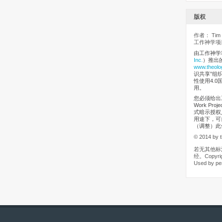
版权
作者： Tim M
工作神学项目
由工作神学
Inc.
）推出
www.theolo
识共享”组织（
性使用4.0
用。
您必须给出工
Work Pr
式暗示授权
用途下，可
（调整）此
© 2014 by t
若无其他标
经。Copyrigh
Used by pe