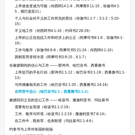
上帝使改变成为可能（何西阿14:1-9，阿摩斯9:11-15，弥迦书4:1-
5，俄巴底亚21）
个人与社会对不义的工作所负的责任（弥迦书1:1-7；3:1-2；5:10-
15）
不义地工作（何西阿书4:1-10；约珥书2:28-29）
上帝的公正也包括工作和经济上的公正（阿摩司书8:1-6，弥迦书6:1-
16）
工作与敬拜（弥迦书6:6-8；阿摩司书5:21-24；何西阿4:1-10）
因财富而变得冷漠（阿摩司书3:9-15，6:1-7）
在被掳期间的信心与工作 —— 那鸿书、哈巴谷书、西番雅书
上帝惩罚的手在行动（那鸿书1:1-12；哈巴谷书3:1-19；西番雅书1:1-
13）
与拜偶像相关的工作（哈巴谷书2:1-20；西番雅书1:14-18）
在劳苦中忠心（哈巴谷书2:1；西番雅书2:1-4）
被掳回归之后的忠心工作 —— 哈该书、撒迦利亚书、玛拉基书
需要有社会资源（哈该书1:1-2:19）
工作、敬拜与环境（哈该书1:1-2:19；撒迦利亚书7:8-14）
在工作中，既有罪，也有盼望（玛拉基书1:1-4:6）
约拿书与上帝对各国的祝福