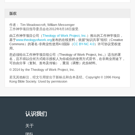
版权
作者： Tim Meadowcroft, William Messenger
工作神学项目指导委员会在2012年8月18日接受.
由工作神学项目公司
（
Theology of Work Project, Inc.
）推出的工作神学项目，
基于
www.theologyofwork.org
发布的在线资料，依据“知识共享”组织（Creative
Commons）的署名-非商业性使用4.0国际（
CC BY-NC 4.0
）许可协议受权使
用。
您必须给出工作神学项目组公司（Theology of Work Project, Inc.,）适当的署
名，且不得以任何方式暗示授权人为你或你的使用方式背书，在非商业用途下，
可自由分享（复制、发布及传输），重混（调整）此份材料。
© 2014 by the Theology of Work Project, Inc.
若无其他标注，经文引用皆出于新标点和合本圣经。Copyright © 1996 Hong
Kong Bible Society. Used by permission
认识我们
关于
团队