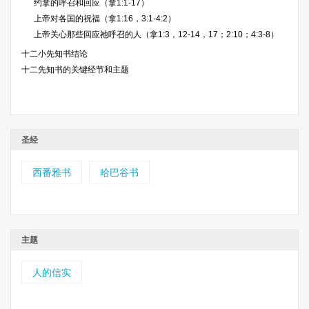
约拿的呼召和回应（拿1:1-17）
上帝对各国的祝福（拿1:16，3:1-4:2）
上帝关心那些回应祂呼召的人（拿1:3，12-14，17；2:10；4:3-8）
十二小先知书结论
十二先知书的关键经节和主题
圣经
西番雅书
哈巴谷书
主题
人的信实