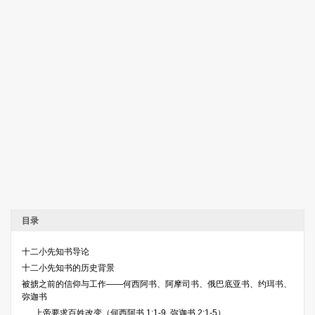
目录
十二小先知书导论
十二小先知书的历史背景
被掳之前的信仰与工作——何西阿书、阿摩司书、俄巴底亚书、约珥书、
弥迦书
上帝要求百姓改变（何西阿书 1:1-9, 弥迦书 2:1-5）