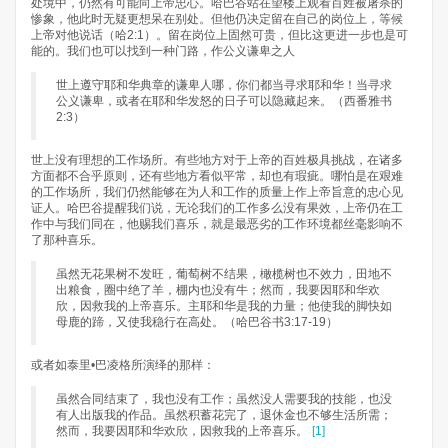
处境中，仍然有可能向上帝忠心。哈巴谷站在望楼上观看百姓被屠杀的
惨象，他此时无疑更想呆在别处。但他仍决定留在自己的岗位上，等候
上帝对他说话（哈2:1）。留在岗位上固然可贵，但比这更进一步也是可
能的。我们也可以找到一种门路，作公义谦卑之人
世上遵守耶和华典章的谦卑人哪，你们都当寻求耶和华！当寻求
公义谦卑，或者在耶和华发怒的日子可以隐藏起来。（西番雅书
2:3）
世上没有理想的工作场所。有些地方对于上帝的百姓极具挑战，在诸多
方面都不合乎原则，还有些地方看似平常，却也有瑕疵。哪怕是在艰难
的工作场所，我们仍然能够在为人和工作的质量上作上帝旨意的忠心见
证人。哈巴谷提醒我们说，无论我们的工作多么没有果效，上帝仍在工
作中与我们同在，他赐我们喜乐，就是最恶劣的工作环境都丝毫影响不
了那种喜乐。
虽然无花果树不发旺，葡萄树不结果，橄榄树也不效力，田地不
出粮食，圈中绝了羊，棚内也没有牛；然而，我要因耶和华欢
欣，因救我的上帝喜乐。主耶和华是我的力量；他使我的脚快如
母鹿的蹄，又使我稳行在高处。（哈巴谷书3:17-19）
或者如泰里•巴凌格所演绎的那样：
虽然合同结束了，我也没有工作；虽然没人需要我的技能，也没
有人出版我的作品。虽然积蓄花完了，退休金也不够生活所需；
然而，我要因耶和华欢欣，因救我的上帝喜乐。
[1]