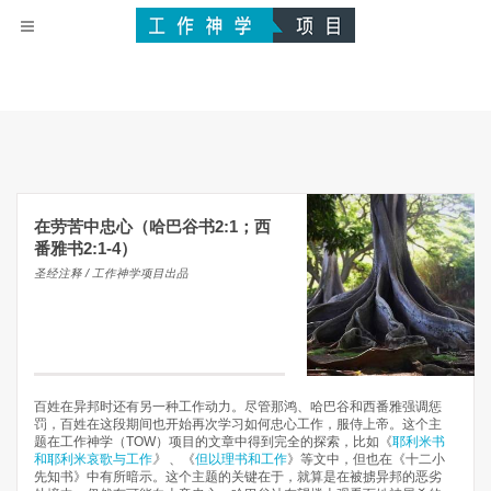
在劳苦中忠心（哈巴谷书2:1；西
番雅书2:1-4）
圣经注释 / 工作神学项目出品
百姓在异邦时还有另一种工作动力。尽管那鸿、哈巴谷和西番雅强调惩
罚，百姓在这段期间也开始再次学习如何忠心工作，服侍上帝。这个主
题在工作神学（TOW）项目的文章中得到完全的探索，比如《
耶利米书
和耶利米哀歌与工作
》
、《
但以理书和工作
》等文中，但也在《十二小
先知书》中有所暗示。这个主题的关键在于，就算是在被掳异邦的恶劣