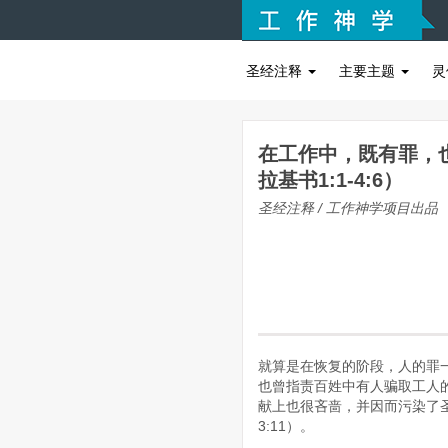
圣经注释
主要主题
灵
在工作中，既有罪，
拉基书1:1-4:6）
圣经注释 / 工作神学项目出品
就算是在恢复的阶段，人的罪
也曾指责百姓中有人骗取工人的
献上也很吝啬，并因而污染了圣
3:11）。