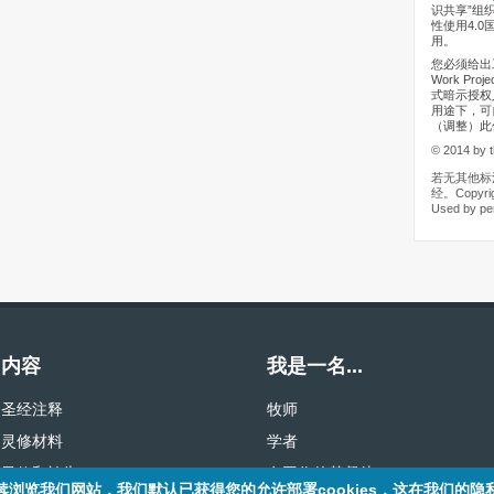
识共享”组织（
性使用4.0
用。
您必须给出工
Work Pr
式暗示授权
用途下，可
（调整）此
© 2014 by t
若无其他标
经。Copyrigh
Used by pe
内容
我是一名...
圣经注释
牧师
灵修材料
学者
灵修和祷告
有工作的基督徒
继续浏览我们网站，我们默认已获得您的允许部署cookies，这在我们的隐私