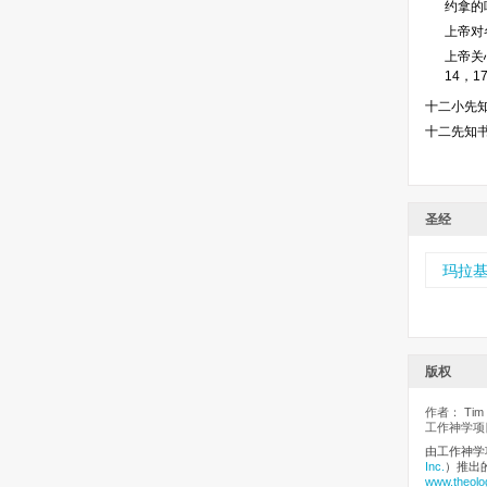
约拿的呼
上帝对各
上帝关
14，17
十二小先
十二先知
圣经
玛拉
版权
作者： Tim M
工作神学项目
由工作神学
Inc.
）推出
www.theolo