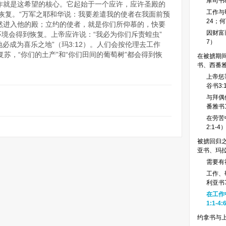
摩司书8
作就是这希望的核心。它起始于一个应许，应许圣殿的
工作与敬
恢复。“万军之耶和华说：我要差遣我的使者在我面前预
24；何
然进入他的殿；立约的使者，就是你们所仰慕的，快要
因财富而
，环境会得到恢复。上帝应许说：“我必为你们斥责蝗虫”
7）
的地必成为喜乐之地”（玛3:12）。人们会按伦理去工作
会复苏，“你们的土产”和“你们田间的葡萄树”都会得到恢
在被掳期间
书、西番
上帝惩
谷书3:
与拜偶
番雅书1
在劳苦
2:1-4
被掳回归之
亚书、玛
需要有社
工作、敬
利亚书7
在工作
1:1-4:
约拿书与