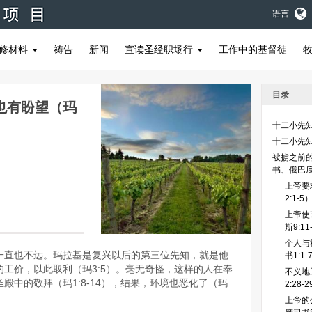
语言
修材料
祷告
新闻
宣读圣经职场行
工作中的基督徒
目录
也有盼望（玛
十二小先
十二小先
被掳之前
书、俄巴
上帝要求
2:1-5
上帝使
斯9:1
个人与
一直也不远。玛拉基是复兴以后的第三位先知，就是他
书1:1-
工价，以此取利（玛3:5）。毫无奇怪，这样的人在奉
不义地
殿中的敬拜（玛1:8-14），结果，环境也恶化了（玛
2:28-
上帝的