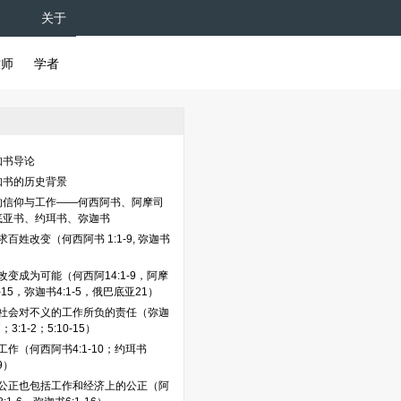
关于
牧师
学者
知书导论
知书的历史背景
的信仰与工作——何西阿书、阿摩司
底亚书、约珥书、弥迦书
百姓改变（何西阿书 1:1-9, 弥迦书
）
改变成为可能（何西阿14:1-9，阿摩
1-15，弥迦书4:1-5，俄巴底亚21）
社会对不义的工作所负的责任（弥迦
7；3:1-2；5:10-15）
工作（何西阿书4:1-10；约珥书
29）
公正也包括工作和经济上的公正（阿