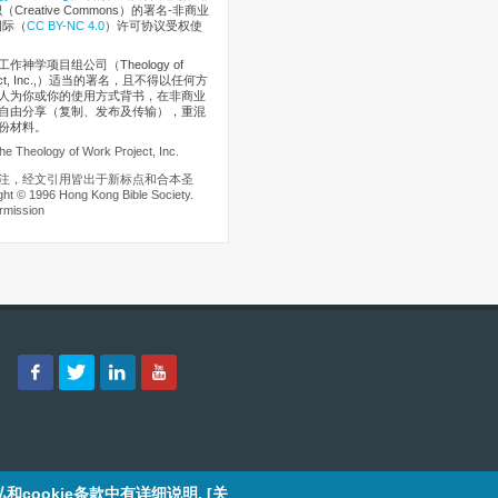
Creative Commons）的署名-非商业
国际（
CC BY-NC 4.0
）许可协议受权使
作神学项目组公司（Theology of
oject, Inc.,）适当的署名，且不得以任何方
人为你或你的使用方式背书，在非商业
自由分享（复制、发布及传输），重混
份材料。
he Theology of Work Project, Inc.
注，经文引用皆出于新标点和合本圣
t © 1996 Hong Kong Bible Society.
rmission
和cookie条款中有详细说明
.
[关