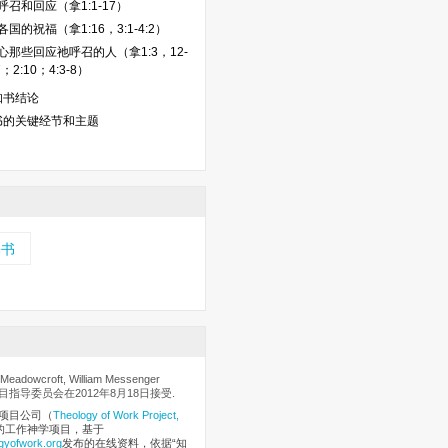
召和回应（拿1:1-17）
国的祝福（拿1:16，3:1-4:2）
心那些回应祂呼召的人（拿1:3，12-
；2:10；4:3-8）
知书结论
书的关键经节和主题
基书
eadowcroft, William Messenger
指导委员会在2012年8月18日接受.
项目公司
（
Theology of Work Project,
的工作神学项目，基于
gyofwork.org
发布的在线资料，依据“知