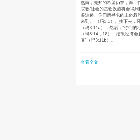
然而，先知的希望仍在，而工
宗教/社会的基础设施将会得到
备道路。你们所寻求的主必忽
来到。”（玛3:1）。接下去
（玛3:11a），然后，“你们
（玛3:14，18），结果经济
复”（玛3:11b）。
查看全文