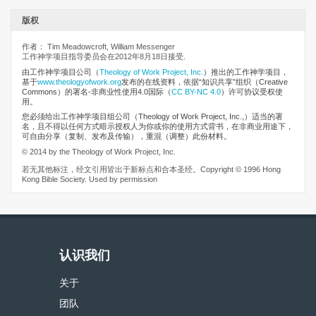
版权
作者： Tim Meadowcroft, William Messenger
工作神学项目指导委员会在2012年8月18日接受.
由工作神学项目公司
（
Theology of Work Project, Inc.
）推出的工作神学项目，
基于
www.theologyofwork.org
发布的在线资料，依据“知识共享”组织（Creative
Commons）的署名-非商业性使用4.0国际（
CC BY-NC 4.0
）许可协议受权使
用。
您必须给出工作神学项目组公司（Theology of Work Project, Inc.,）适当的署
名，且不得以任何方式暗示授权人为你或你的使用方式背书，在非商业用途下，
可自由分享（复制、发布及传输），重混（调整）此份材料。
© 2014 by the Theology of Work Project, Inc.
若无其他标注，经文引用皆出于新标点和合本圣经。Copyright © 1996 Hong
Kong Bible Society. Used by permission
认识我们
关于
团队