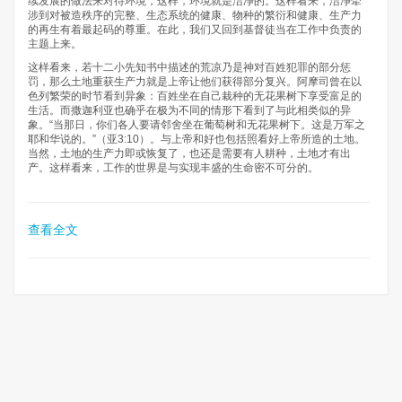
续发展的做法来对待环境，这样，环境就是洁净的。这样看来，洁净牵
涉到对被造秩序的完整、生态系统的健康、物种的繁衍和健康、生产力
的再生有着最起码的尊重。在此，我们又回到基督徒当在工作中负责的
主题上来。
这样看来，若十二小先知书中描述的荒凉乃是神对百姓犯罪的部分惩
罚，那么土地重获生产力就是上帝让他们获得部分复兴。阿摩司曾在以
色列繁荣的时节看到异象：百姓坐在自己栽种的无花果树下享受富足的
生活。而撒迦利亚也确乎在极为不同的情形下看到了与此相类似的异
象。“当那日，你们各人要请邻舍坐在葡萄树和无花果树下。这是万军之
耶和华说的。”（亚3:10）。与上帝和好也包括照看好上帝所造的土地。
当然，土地的生产力即或恢复了，也还是需要有人耕种，土地才有出
产。这样看来，工作的世界是与实现丰盛的生命密不可分的。
查看全文