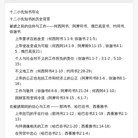
十二小先知书导论
十二小先知书的历史背景
被掳之前的信仰与工作——何西阿书、阿摩司书、俄巴底亚书、约珥书、
弥迦书
上帝要求百姓改变（何西阿书 1:1-9, 弥迦书 2:1-5）
上帝使改变成为可能（何西阿14:1-9，阿摩斯9:11-15，弥迦书4:1-
5，俄巴底亚21）
个人与社会对不义的工作所负的责任（弥迦书1:1-7；3:1-2；5:10-
15）
不义地工作（何西阿书4:1-10；约珥书2:28-29）
上帝的公正也包括工作和经济上的公正（阿摩司书8:1-6，弥迦书6:1-
16）
工作与敬拜（弥迦书6:6-8；阿摩司书5:21-24；何西阿4:1-10）
因财富而变得冷漠（阿摩司书3:9-15，6:1-7）
在被掳期间的信心与工作 —— 那鸿书、哈巴谷书、西番雅书
上帝惩罚的手在行动（那鸿书1:1-12；哈巴谷书3:1-19；西番雅书1:1-
13）
与拜偶像相关的工作（哈巴谷书2:1-20；西番雅书1:14-18）
在劳苦中忠心（哈巴谷书2:1；西番雅书2:1-4）