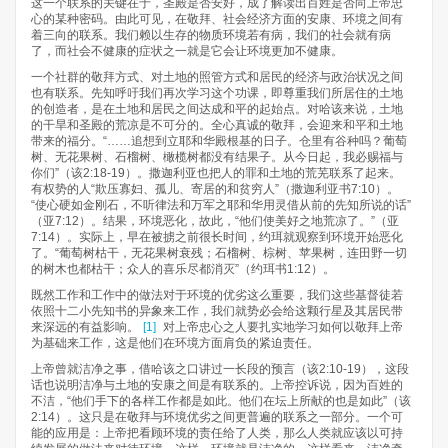
这一个联系的关键在于，圣殿是否安好，成了解读出百姓是否向上帝忠
心的某种密码。由此可见，在敬拜、社会经济方面的安康、环境之间有
着三向的联系。我们赖以生存的物质环境若有病，我们的社会就有病
了，而社会不健康的症状之一就是它会让环境更加不健康。
一个社群的敬拜方式、对土地的照管方式和居民的经济与政治状况之间
也有联系。先知呼吁我们再次学习这个功课，即尊重我们所居住的土地
的创造者，是在土地和居民之间达成和平的起始点。对哈该来说，土地
的干旱和圣殿的荒凉是不可分的。全心真诚的敬拜，会迎来和平和土地
带来的福分。“……追想到立耶和华殿根基的日子。仓里有谷种吗？葡萄
树、无花果树、石榴树、橄榄树都没有结果子。从今日起，我必赐福与
你们”（该2:18-19）。撒迦利亚也把人的罪和土地的荒芜联系了起来。
有权势的人“欺压寡妇、孤儿、寄居的和贫穷人”（撒迦利亚书7:10）。
“使心硬如金刚石，不听律法和万军之耶和华用灵借从前的先知所说的话”
（亚7:12）。结果，环境恶化，故此，“他们使美好之地荒凉了。”（亚
7:14）。实际上，早在被掳之前很长时间，约珥就观察到环境开始恶化
了。“葡萄树枯干，无花果树衰残；石榴树、棕树、苹果树，连田野一切
的树木也都枯干；众人的喜乐尽都消灭”（约珥书1:12）。
既然工作和工作中的做法对于环境的优劣这么重要，我们这些基督徒若
依照十二小先知书的异象来工作，我们就势必会给这颗行星及其居民带
来深远的有益影响。
[1]
对上帝忠心之人要扎实地学习如何以敬拜上帝
为基础来工作，这是他们在环境方面肩负的紧迫责任。
上帝曾就洁净之事，借哈该之口讲过一长段的预言（该2:10-19），这段
话也说明洁净与土地的安康之间是有联系的。上帝控诉说，因为百姓的
不洁，“他们手下的各样工作都是如此。他们在坛上所献的也是如此”（该
2:14）。这只是在敬拜与环境优劣之间更普遍的联系之一部分。一个可
能的应用是：上帝把看顾环境的责任给了人类，那么人类就应该以可持