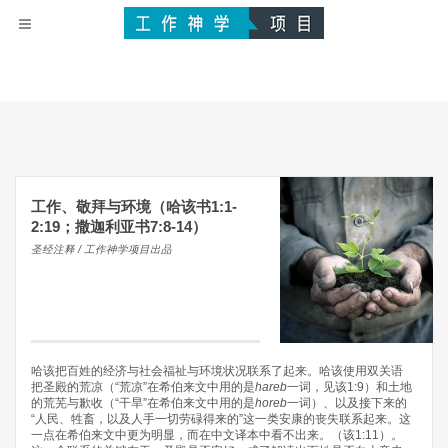
工作、敬拜与环境（哈该书1:1-
2:19；撒迦利亚书7:8-14）
圣经注释 / 工作神学项目出品
哈该把百姓的经济与社会福祉与环境状况联系了起来。哈该使用双关语
把圣殿的荒凉（“荒凉”在希伯来文中用的是
hareb
一词，见该1:9）和土地
的荒芜与歉收（“干旱”在希伯来文中用的是
horeb
一词）、以及接下来的
“人民、牲畜，以及人手一切劳碌得来的”这一类安康的丧失联系起来。这
一点在希伯来文中更为明显，而在中文译本中看不出来。（该1:11）。