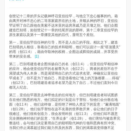
创世记十二章的开头记载神呼召亚伯拉罕，与他立下忠心服事的约。藉
由离开对神不忠心的二等亲家庭所在的土地，并顺从神的呼召，亚伯拉
罕证明了自己跟他在美索不达米亚的远房亲戚乃是天壤之别。他们企图
建造巴别塔，如创世记十一章的结尾所说的那样。第十二章亚伯拉罕的
原生家庭以及第十一章挪亚其他的后代，显明五个差别。
第一，亚伯拉罕信任神的引导，而不是人自己的手段。相比之下，建造
巴别塔的人相信，靠着自己的技术和聪明，他们可以设计一座“塔顶通天”
的塔（创11:4），藉由夺取神的权柄，企图达成辉煌的成就，并享受所
带来的安全感。
[1]
第二，巴别塔建造者企图传扬自己的名（创11:4），但亚伯拉罕相信神
的应许，祂会使亚伯拉罕的名被尊为大（创12:2）。两者的差别不在于
渴望成为伟人本身，而是渴望用自己的方式追求名望。神确实让亚伯拉
罕成名了，但不是为了他自己，而是借着他让“地上的万族都要……得福”
（创12:3）。巴别塔建造者追求名望乃是为了自己，不过他们直到今日
都无人纪念。
第三，亚伯拉罕愿意去神带他去的任何地方，但巴别塔建造者却试图挤
在在他们熟悉的地方。他们拟定的计划是出于害怕，怕他们会分散在地
面（创11:4）。他们这样做，是拒绝了神给人类定下的旨意：“遍满地面”
（创1:28）。他们似乎害怕在这不友善的世界散开来，会让他们的日子
很难过。他们很有创造力，很会发明科技（创11:3），但他们却不愿意
完全拥抱神对他们的旨意，“生养众多”（创1:28）。他们害怕与被造界完
整连结，会与他们决定要用自己的聪明取代神的引领和恩典有所冲突。
当我们停止渴慕超过我们能力所及的东西，我们的渴慕就变得微不足