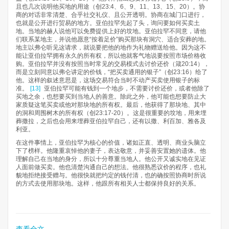
且也几次说明他买地的用途（创23:4、6、9、11、13、15、20）。协
商的对话非常清楚、合乎社交礼仪、且公开透明。协商在城门口进行，
也就是公开进行贸易的地方。亚伯拉罕先起了头，询问要如何买卖土
地。当地的赫人说他可以免费提供上好的坟地。亚伯拉罕不同意，请他
们联系某地主，并说他愿意“按着足价”购买那块有洞穴、适合安葬的地。
地主以弗仑听见这请求，就说要把他的地作为礼物赠送给他。因为这不
能让亚伯拉罕拥有永久的所有权，所以他就客气地说要按照市场价格收
购。亚伯拉罕并没有按照当时常见的交易模式去讨价还价（箴20:14），
而是立刻同意以弗仑讲定的价钱，“把买卖通用的银子”（创23:16）给了
他。这样的叙述意思是，这场交易符合当时不动产买卖使用银子的标
准。
[13]
亚伯拉罕可能有钱到一个地步，不需要讨价还价，或者他除了
买地之余，也想要买到当地人的善意。除此之外，他可能也想要防止大
家质疑这笔买卖或他对那块地的所有权。最后，他获得了那块地、其中
的洞和周围树木的所有权（创23:17-20）。这是很重要的坟地，用来埋
葬撒拉，之后也会用来埋葬亚伯拉罕自己，还有以撒、利百加、雅各及
利亚。
在这件事情上，亚伯拉罕为核心的价值，诸如正直、透明、商业头脑立
下了榜样。他隆重哀悼他的妻子，表达敬意，并妥善安置她的遗体。他
理解自己在当地的身分，所以十分尊重当地人。他公开又诚实地在见证
人面前做买卖。他也清楚沟通自己的想法。他很熟悉议价的程序，也礼
貌地拒绝接受赠与。他很快就把约定的钱付清，也的确按照协商时所说
的方式去使用那块地。这样，他跟所有相关人士都保持良好的关系。