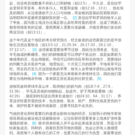
起，但还有其他数量不祥的人口和财物（创12:5）。不久后，亚伯拉罕
会变得非常富有，有许多仆人、牲畜和金银（创12:16，13:2）。他在埃
及的期间，从法老接收不少人口与动物，而金银则是藉由贸易取得的，
说明耶和华是最终赏赐财富的那一位。
[2]
亚伯拉罕和罗得的牧羊人起
了争执，因为那土地没办法满足那么多吃草牲畜的需求，这成了两家人
都变得很富有的证据。显然两家人需要分道扬镳，才能支撑他们各自的
商业活动（创13:11）。
这个年代及这个地区的考古研究指出，经文叙述的这些家庭过的是半游
牧生活混合畜牧业（创13:5-12，21:25-34，26:17-33，29:1-10，
37:12-17）。
[3]
这些家庭需要按季节迁移，因此住在用兽皮、毛毡、
羊毛做成的帐棚里。他们的财物都是可以用驴子驮运的，或是如果财力
够雄厚的话，也会用骆驼。寻找可以同时供应草和水的地方，需要很好
的判断力及丰富的气候、地理知识。十月至三月的雨季，平地有草可以
吃。而在四月至九月这段较热的旱季，牧羊人会带领羊群到山坡地寻找
绿地和水泉。
[4]
因为一个家庭无法单靠牧羊来维持生活，因此他们需
要在当地种植农作物，拿来跟定居在某处的社群交易。
[5]
游牧民族饲养绵羊及山羊，取得牠们的奶与肉（创18:7-8，27:9，
31:38）、羊毛及其他的动物制品，如皮件。驴子用来驮重物（创
42:26），骆驼则特别适合用来长途旅行（创24:10、64，31:17）。养
育这些牲畜所需的技术，包含放牧、取水、助产、照料生病及受伤的个
体、保护牲畜不被抢夺或偷窃，还要寻找其中走失的。
气候的变化和牲畜繁衍的速度会影响当地的经济。比较弱小的牧羊群体
很容易就会被迫他迁或被吸收掉，让位给那些需要更多土地来扩张牲畜
规模的群体。
[6]
牧羊得来的收入并不会存起来或拿去投资，而是分享
给家族成员。同样的，因着饥荒而导致的艰困，也会让所有人都感受
到。虽然每个人都有自己的工作，也要为自己的行为负责，家庭事业的