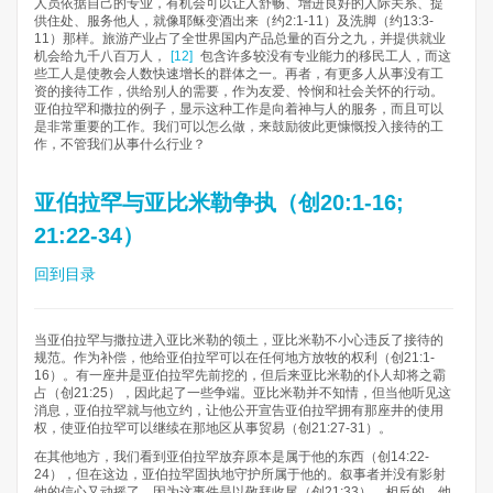
人员依据自己的专业，有机会可以让人舒畅、增进良好的人际关系、提
供住处、服务他人，就像耶稣变酒出来（约2:1-11）及洗脚（约13:3-
11）那样。旅游产业占了全世界国内产品总量的百分之九，并提供就业
机会给九千八百万人，
[12]
包含许多较没有专业能力的移民工人，而这
些工人是使教会人数快速增长的群体之一。再者，有更多人从事没有工
资的接待工作，供给别人的需要，作为友爱、怜悯和社会关怀的行动。
亚伯拉罕和撒拉的例子，显示这种工作是向着神与人的服务，而且可以
是非常重要的工作。我们可以怎么做，来鼓励彼此更慷慨投入接待的工
作，不管我们从事什么行业？
亚伯拉罕与亚比米勒争执（创20:1-16;
21:22-34）
回到目录
当亚伯拉罕与撒拉进入亚比米勒的领土，亚比米勒不小心违反了接待的
规范。作为补偿，他给亚伯拉罕可以在任何地方放牧的权利（创21:1-
16）。有一座井是亚伯拉罕先前挖的，但后来亚比米勒的仆人却将之霸
占（创21:25），因此起了一些争端。亚比米勒并不知情，但当他听见这
消息，亚伯拉罕就与他立约，让他公开宣告亚伯拉罕拥有那座井的使用
权，使亚伯拉罕可以继续在那地区从事贸易（创21:27-31）。
在其他地方，我们看到亚伯拉罕放弃原本是属于他的东西（创14:22-
24），但在这边，亚伯拉罕固执地守护所属于他的。叙事者并没有影射
他的信心又动摇了，因为这事件是以敬拜收尾（创21:33）。相反的，他