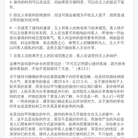
4. 接待的时间可以先说定，但如果双方都同意，可以在主人的提议下延
长。
5. 陌生人有权利拒绝接待，但这可能会被视为不给主人面子，因而造成
立即的敌对或冲突。
6. 一旦接受了接待的邀请，主人和客人的角色有习俗来规范。客人绝不
可以主动要求任何东西。主人应当要尽所能地款待客人，即使他一开始
发出邀请的时候态度很客气。客人对这样的接待要有所回馈，例如提供
消息、好运的预测、表达感恩之心、称赞主人的慷慨和为人。主人不可
以问客人隐私的问题。这类主题只能由客人主动分享。
7. 在客人启程离开主人的区域范围之前，客人应该受到主人的保护。
这事件提供新约命令的背景信息：“不可忘记用爱心接待客旅，因为曾有
接待客旅的，不知不觉就接待了天使。”（来13:2）
乐于接待与慷慨的举动在基督徒圈子内经常被忽略，但圣经却描绘神国
为大气，甚至奢华的宴会（赛25:6-9；太22:2-4）。乐于接待有助于人
际关系的发展，而亚伯拉罕与撒拉的接待行动让我们看到，圣经很早就
提到，人际关系与分享食物是并行的。这些陌生人藉由分享食物与长时
间的交谈，对彼此就有了更深入的了解。今天也是一样。当人们一同擘
饼、一同休闲娱乐，通常他们都会更认识并珍惜对方。乐于接待的举动
经常会促进更好的工作关系及更有效率的沟通。
在亚伯拉罕和撒拉的年代，接待的举动几乎都发生在主人的家中。今
天，这不总是实际的作法，甚至不是最好的作法。而旅馆产业的兴起促
使人们用各种不同的方式提供接待。如果你想要接待客人，但你家太小
或你的厨艺有限，你可能会带客人去餐厅或旅馆，享受你们的情谊，并
加深你们的关系。接待人员会协助你进行接待的工作。不只如此，接待