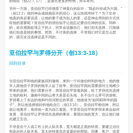
的响应（创22:7, 17），是显出更多的怜悯，而非审判。
另外一方面，亚伯拉罕已经领受了神直白的应许：“我必叫你成为大国。”
（创12:2）他对神会成就祂应许的信心，这么快就垮掉了？为了生存，
他真的有必要说谎，让他的妻子成为别人的妾，还是神会用别的方式供
应他的需要呢？亚伯拉罕的惧怕似乎让他忘记要信任神的信实。同样
的，处在艰困处境之下的人，经常会说服自己，他们别无选择，只能做
他们知道是错的事情。然而，不讨喜的选择，不管我们对它是怎么想
的，跟完全没选择还是不同的。
亚伯拉罕与罗得分开（创13:3-18）
回到目录
当亚伯拉罕和他的家族回到迦南，来到一个叫做伯特利的地方，他的牧
羊人跟他侄子罗得的牧羊人起了纷争。亚伯拉罕因此需要面对土地稀少
带来的选择。他们需要分开，而亚伯拉罕冒着风险，给了罗得优先选择
土地的权利。迦南中间的山脊大多是石头地，长不出什么草可供放牧。
罗得看上了东边的地和约但河附近的草原，他描述为“如同耶和华的园
子”，所以他选择较好的地给自己（创13:10）。亚伯拉罕相信神，所以
就让他离开，免得他一直为自己着急。不管亚伯拉罕和罗得未来会如何
发展，亚伯拉罕让罗得优先选择的事实，展现出他的宽大，也让他们彼
此建立互信。
不管是在个人或工作上的人际关系，宽大都是正面的特质。要建立信任
和良好的人际关系，宽大的特质也许是最好的帮助。同事、客户、供货