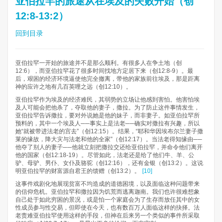
亚伯拉罕的旅途从在埃及的失败开始（创
12:8-13:2）
回到目录
亚伯拉罕一开始的旅途并不是那么顺利。有很多人在争土地（创
12:6），而亚伯拉罕花了很多时间找地方定居下来（创12:8-9）。最
后，艰困的经济环境逼使他完全撤离，带他的家族前往埃及，那是距离
神的应许之地有几百英哩之远（创12:10）。
亚伯拉罕作为埃及的经济难民，其弱势的立场让他感到害怕。他害怕埃
及人可能会把他杀了，夺取他的妻子，撒拉。为了防止这件事情发生，
亚伯拉罕告诉撒拉，要对外说她是他的妹子，而非妻子。如亚伯拉罕所
预料的，其中一个埃及人──事实上是法老──确实对撒拉有兴趣，所以
她“就被带进法老的宫去”（创12:15）。结果，“耶和华因埃布尔兰妻子撒
莱的缘故，降大灾与法老和他的全家”（创12:17）。当法老得知缘由──
他夺了别人的妻子──他就立刻把撒拉交还给亚伯拉罕，并命令他们离开
他的国家（创12:18-19）。尽管如此，法老还是给了他们牛、羊、公
驴、母驴、男仆、女仆及骆驼（创12:16），还有金银（创13:2）。这说
明亚伯拉罕的财富源自君王的馈赠（创13:2）。
[10]
这事件戏剧化地展现贫富不均造成的道德困境，以及面临这种问题带来
的信仰危机。亚伯拉罕和撒拉因为饥荒而逃离迦南。我们也许很难想象
自己处于如此穷困的景况，或是怕一个家庭会为了生存而放任其中的女
性成员参与性交易，但即使在今天，也有数百万人面临这样的抉择。法
老责难亚伯拉罕使用这样的手段，但神在后来另一个类似的事件所采取