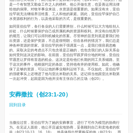
是一个有智慧又勤奋工作之人的榜样。他公开做生意，也妥善运用法律
给他的保障。对牧羊事业来说，水资源是很重要的。如果没有水，亚伯
拉罕就无法继续养活牲畜、工人和他的家庭。因此，亚伯拉罕保护自己
水资源权利的行为，以及他采取的方式，是很重要的。
如同亚伯拉罕，各行各业的人们需要辨别，什么时候可以大方地给别人
好处，什么时候要保护自己或所属机构的资源和权利。并没有白纸黑字
的规范，让我们可以得到机械化的答案。尽管神的旨意到底是要我们给
出资源，还是保护资源，不总是很明朗，但在各样的情况下，我们总是
神各种资源的管家。亚伯拉罕的例子强调某一点，是我们很容易忽略
的。采取决定的考虑点不只包含谁是正确的，也包含我们的人际关系会
如何受到这决定的影响。在前面，亚伯拉罕跟罗得分地的时候，亚伯拉
罕愿意让罗得有首选的机会。这决定是给他们长期的同工关系铺路。至
于这次的事件，他根据约定的条款，坚持他有井的使用权。如此，他确
保了足够的资源，可以让他的事业顺利运转下去。不仅如此，亚伯拉罕
的强硬事实上还增进了他与亚比米勒的关系。还记得当他跟亚比米勒第
一次起冲突，起因是因为他并没有主张自己的立场（创20）。
安葬撒拉（创23:1-20）
回到目录
当撒拉过世，亚伯拉罕为了她的安葬事宜，进行了可作为模范的协商行
为。在见证人面前，他公开且诚实地协商，妥善顾到自己和卖地者的权
益（创23:10-13、16、18）。他具体指出想要购买的地（创23:9），而