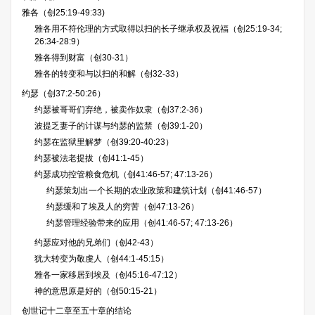
雅各（创25:19-49:33)
雅各用不符伦理的方式取得以扫的长子继承权及祝福（创25:19-34;
26:34-28:9）
雅各得到财富（创30-31）
雅各的转变和与以扫的和解（创32-33）
约瑟（创37:2-50:26）
约瑟被哥哥们弃绝，被卖作奴隶（创37:2-36）
波提乏妻子的计谋与约瑟的监禁（创39:1-20）
约瑟在监狱里解梦（创39:20-40:23）
约瑟被法老提拔（创41:1-45）
约瑟成功控管粮食危机（创41:46-57; 47:13-26）
约瑟策划出一个长期的农业政策和建筑计划（创41:46-57）
约瑟缓和了埃及人的穷苦（创47:13-26）
约瑟管理经验带来的应用（创41:46-57; 47:13-26）
约瑟应对他的兄弟们（创42-43）
犹大转变为敬虔人（创44:1-45:15）
雅各一家移居到埃及（创45:16-47:12）
神的意思原是好的（创50:15-21）
创世记十二章至五十章的结论