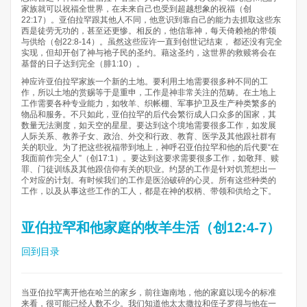
家族就可以祝福全世界，在未来自己也受到超越想象的祝福（创
22:17）。亚伯拉罕跟其他人不同，他意识到靠自己的能力去抓取这些东
西是徒劳无功的，甚至还更惨。相反的，他信靠神，每天倚赖祂的带领
与供给（创22:8-14）。虽然这些应许一直到创世记结束， 都还没有完全
实现，但却开创了神与祂子民的圣约。藉这圣约，这世界的救赎将会在
基督的日子达到完全（腓1:10）。
神应许亚伯拉罕家族一个新的土地。要利用土地需要很多种不同的工
作，所以土地的赏赐等于是重申，工作是神非常关注的范畴。在土地上
工作需要各种专业能力，如牧羊、织帐棚、军事护卫及生产种类繁多的
物品和服务。不只如此，亚伯拉罕的后代会繁衍成人口众多的国家，其
数量无法测度，如天空的星星。要达到这个境地需要很多工作，如发展
人际关系、教养子女、政治、外交和行政、教育、医学及其他跟社群有
关的职业。为了把这些祝福带到地上，神呼召亚伯拉罕和他的后代要“在
我面前作完全人”（创17:1）。要达到这要求需要很多工作，如敬拜、赎
罪、门徒训练及其他跟信仰有关的职业。约瑟的工作是针对饥荒想出一
个对应的计划。有时候我们的工作是医治破碎的心灵。所有这些种类的
工作，以及从事这些工作的工人，都是在神的权柄、带领和供给之下。
亚伯拉罕和他家庭的牧羊生活（创12:4-7）
回到目录
当亚伯拉罕离开他在哈兰的家乡，前往迦南地，他的家庭以现今的标准
来看，很可能已经人数不少。我们知道他太太撒拉和侄子罗得与他在一