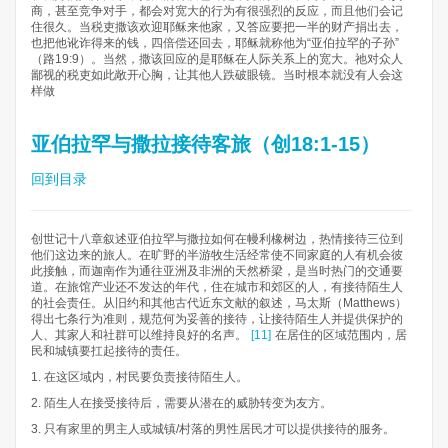
商，甚至竞争对手，都会对宽大的行为有很强烈的反应，而且他们会记
住很久。当税吏撒该欢迎耶稣来他家，又答应要把一半的财产捐出去，
也把他讹诈得来的钱，四倍偿还回去，耶稣就称他为“亚伯拉罕的子孙”
（路19:9）。当然，撒该回应的是耶稣在人际关系上的宽大。祂对众人
鄙视的税吏如此敞开心胸，让其他人跌破眼镜。当时根本就没有人会这
样做
亚伯拉罕与撒拉接待客旅（创18:1-15）
回到目录
创世记十八章叙述亚伯拉罕与撒拉如何在幔利橡树边，热情接待三位到
他们这边来的旅人。在旷野的半游牧生活经常使不同家庭的人有机会彼
此接触，而迦南作为通往亚洲及非洲的天然桥梁，是当时热门的交通要
道。在旅馆产业还不发达的年代，住在城市和郊区的人，有接待陌生人
的社会责任。从旧约和其他古代近东文献的叙述，马太斯（Matthews）
得出七条行为准则，规范何为妥善的接待，让接待陌生人并提供保护的
人、其家人和社群可以维持良好的名声。
[11]
在居住的区域范围内，居
民和城镇要扛起接待的责任。
1. 在这区域内，村民要负责接待陌生人。
2. 陌生人在接受接待后，需要从潜在的威胁转变为友方。
3. 只有家里的男主人或城镇/村落的男性居民才可以提供接待的服务。