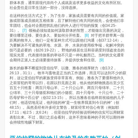
群体本质，通常跟现代崇尚个人成就及追求更多收益的文化有所区别。
社会责任是日常生活的一部分，没得选择。
在这样的生活方式之下，为了生存，家族成员需要有共同的价值观。家
族或部落成员彼此互相依靠，且了解到他们有共同的祖先，会使他们非
常团结，也会对企图想扰乱他们的外人进行可怕的报复（创34:25-
31）。
[7]
领袖必须知道如何汲取群体的智慧，才能做出完善的决定，
要往哪里迁移、要住多久、要如何分开牲畜。
[8]
对于把羊群带离一段
距离的牧羊人，他们一定有某种方式可以跟他们沟通（创37:12-14）。
为要解决不可避免的草地、水源、井、水泉的使用权争端，化解冲突的
技巧是必要的（创26:19-22）。野地的移居生活和容易受到强盗攻击的
现实光景，代表接待旅客的举动不只是一种礼貌而已。当时的文化通常
会期待正派人士必须要接待旅客，并提供饮食和住宿。
[9]
族长的叙事不断提到亚伯拉罕、以撒、雅各的雄厚财力（创13:2，
26:13，31:1）。牧羊与畜牧是正当的工作选择，而且可以达到不少的获
利，这让亚伯拉罕的家族变得非常富有。例如，雅各为了要缓和他许久
之前冒犯的哥哥以扫，在跟以扫见面之前，他从他的财物挑选出至少五
百五十只牲畜：两百只母山羊、二十只公山羊、两百只母绵羊、二十只
公绵羊、三十只母骆驼和牠们的小骆驼、四十只母牛、十只公牛、二十
匹母驴和十匹公驴（创32:13-15）。所以当雅各在临终前祝福他的儿子
们时，他适切地见证，他列祖的神”是一生牧养我直到今日的神”（创
48:15）。虽然圣经有许多经文警告，财富经常对信心有害（例如耶
17:11；哈2:5；太6:24），但亚伯拉罕的经验说明神的信实可以用财富
表彰出来。不过，我们之后会看到，这并不意味着神的子民可以期待神
会持续性地赐下财富。