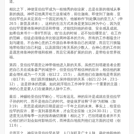
道。
相比之下，神使亚伯拉罕成为一枝独秀的创业家，总是在新的领域从事
新的挑战。神呼召他离开哈兰这座城市，前往迦南。即使到了迦南，亚
伯拉罕也从未定居在一个固定的地方。他被称作“到处飘泊的亚兰人”（申
26:5；新普及译本）。这样的生活方式本身是更加以神为中心，因为亚
伯拉罕需要倚靠神的话语和带领，才能找到他的价值、安全感及成就。
如希伯来书十一章8节所说，他“出去的时候，还不知往哪里去”。在工作
的范畴，信徒必须领会并比较这两种基本的方向。所有的工作都蕴含计
划与建造。不合神心意的工作源自单单倚靠自己的渴望，而且它只狭隘
地带给我们自己利益，以及跟我们有关系的少数人。合神心意的工作则
是愿意倚靠神的带领和权柄，而且它渴慕扩展的目的，是带给全世界祝
福。
第四，亚伯拉罕愿意让神带领他进入新的关系。虽然巴别塔建造者企图
把自己关在戒备森严的城堡中，但亚伯拉罕相信神的应许，相信他的家
庭会增长成为一个大国（创12:2，15:5）。虽然他们在迦南地是寄居的
（创17:8），他们跟所接触的人保持很好的关系（创21:22-34，23:1-
12）。这是群体的恩赐。如此就浮现出工作神学另外一个重要的主题：
神的心意是要人们在健康的人脉中工作。
最后，神赐给亚伯拉罕耐心，可以有远见。神的应许是成就在亚伯拉罕
子孙的时代，而不是他自己的时代。使徒保罗诠释“子孙”为耶稣（加
3:19），意思是成就的日期是超过一千年之后的未来。事实上，给亚伯
拉罕的应许，要一直到基督再来，才会完全应验（太24:30-31）。它的
进度无法用每季一次的报表确切测量！相比之下，巴别塔建造者并不关
心他们的计划会如何影响后代，而神直白地批判他们这方面的过错（创
11:6）。
总而言之，神应许亚伯拉罕名望、人口兴旺及广大人脉。藉此他和他的