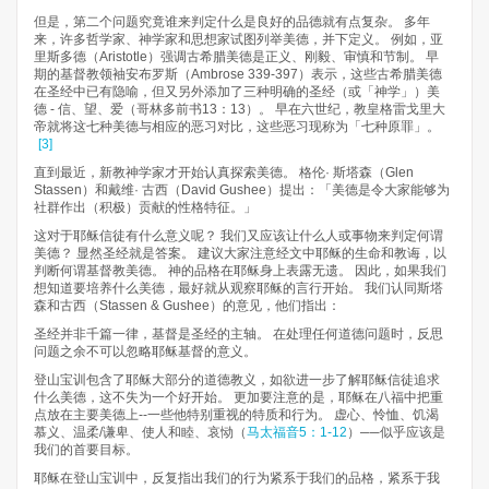
但是，第二个问题究竟谁来判定什么是良好的品德就有点复杂。 多年
来，许多哲学家、神学家和思想家试图列举美德，并下定义。 例如，亚
里斯多德（Aristotle）强调古希腊美德是正义、刚毅、审慎和节制。 早
期的基督教领袖安布罗斯（Ambrose 339-397）表示，这些古希腊美德
在圣经中已有隐喻，但又另外添加了三种明确的圣经（或「神学」）美
德 - 信、望、爱（哥林多前书13：13）。 早在六世纪，教皇格雷戈里大
帝就将这七种美德与相应的恶习对比，这些恶习现称为「七种原罪」。
[3]
直到最近，新教神学家才开始认真探索美德。 格伦· 斯塔森（Glen
Stassen）和戴维· 古西（David Gushee）提出：「美德是令大家能够为
社群作出（积极）贡献的性格特征。」
这对于耶稣信徒有什么意义呢？ 我们又应该让什么人或事物来判定何谓
美德？ 显然圣经就是答案。 建议大家注意经文中耶稣的生命和教诲，以
判断何谓基督教美德。 神的品格在耶稣身上表露无遗。 因此，如果我们
想知道要培养什么美德，最好就从观察耶稣的言行开始。 我们认同斯塔
森和古西（Stassen & Gushee）的意见，他们指出：
圣经并非千篇一律，基督是圣经的主轴。 在处理任何道德问题时，反思
问题之余不可以忽略耶稣基督的意义。
登山宝训包含了耶稣大部分的道德教义，如欲进一步了解耶稣信徒追求
什么美德，这不失为一个好开始。 更加要注意的是，耶稣在八福中把重
点放在主要美德上--一些他特别重视的特质和行为。 虚心、怜恤、饥渴
慕义、温柔/谦卑、使人和睦、哀恸（
马太福音5：1-12
）──似乎应该是
我们的首要目标。
耶稣在登山宝训中，反复指出我们的行为紧系于我们的品格，紧系于我