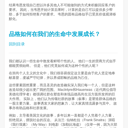
结果韦恩发现自己想以许多其他人不可能做到的方式来积极回应客户的
要求。 因此，当韦恩开始计算后果时，计算的是自己可以提供多少帮
助，多于如何拒绝客户的要求。 韦恩的固有品格似乎已受其价值观潜移
默化。
品格如何在我们的生命中发展成长？
回到目录
我们都认识一些生命中散发着鲜明个性的人。 他们一生的营商方式似乎
都能贯彻始终。 但是，他们究竟如何成为这种个性的人呢？
在崇尚个人主义的文化中，我们很容易假定这主要是由于此人坚定地奉
献基督，虔诚严守纪律，并以养成耶稣的品格为己任。
这些要素固然重要，而且圣灵的改造确实深入我们每一个人，但是这种
改造却很少超出更广阔的范围。 MacIntyre和Hauerwas（近代两位倡导
美德伦理学者）都强调社群在塑造和体现品德高尚生活方面所发挥的巨
大作用。 实际上，他们认为传颂社群的故事（叙事）是塑造群体品格的
一股主要力量。 故事诱发大家的想象力，让大家真情流露参与其中。 故
事亦有助品格和社群发展。
例如，主导着美国文化的故事，多年以来一直都是个人凭着个人力量，
拒绝屈从，摆脱社会的压迫。 从法兰· 仙纳杜拉（Frank Sinatra）演唱
《我行我素》（My Way）到电影《加勒比海盗》（仅举一例，因为大部