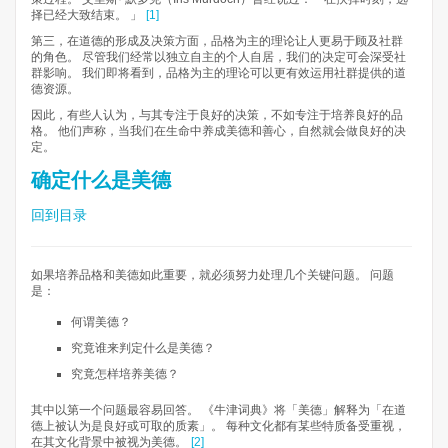
择已经大致结束。 」
[1]
第三，在道德的形成及决策方面，品格为主的理论让人更易于顾及社群
的角色。 尽管我们经常以独立自主的个人自居，我们的决定可会深受社
群影响。 我们即将看到，品格为主的理论可以更有效运用社群提供的道
德资源。
因此，有些人认为，与其专注于良好的决策，不如专注于培养良好的品
格。 他们声称，当我们在生命中养成美德和善心，自然就会做良好的决
定。
确定什么是美德
回到目录
如果培养品格和美德如此重要，就必须努力处理几个关键问题。 问题
是：
何谓美德？
究竟谁来判定什么是美德？
究竟怎样培养美德？
其中以第一个问题最容易回答。 《牛津词典》将「美德」解释为「在道
德上被认为是良好或可取的质素」。 每种文化都有某些特质备受重视，
在其文化背景中被视为美德。
[2]