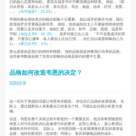
们的核心态度和动机。 甚至在福音书中不断强调这种联系。 例如，「因
为从里面，就是从人心里，发出恶念，苟合，偷盗，凶杀，奸淫，贪婪...
... 」（
马可福音7：21-22
）。
早期的教会很快意识到模仿耶稣十分重要。 就以保罗的著作为例，我们
发现保罗非常重视品格培养。 例如，他劝诫加拉太人不要纵情肉体的情
欲，而要让圣灵结果子，例如仁爱、喜乐、和平、忍耐、恩慈、温柔和
节制（
加拉太书5：16 -25）。
保罗对腓立比人说：「不可贪图虚浮的荣
耀。 只要存心谦卑，各人看别人比自己强... ... 你们当以基督耶稣的心为
心」（
腓立比书2：3-5
）。
那么基督就是我们的榜样和楷模。 衪的品格就是神要我们培养的品格。
这些参考数据反映了培养出耶稣的品格是新约的重中之重。
品格如何改造韦恩的决定？
回到目录
这一切关于美德的话题让韦恩有些困惑。 评估自己品格的发展很难。 实
际上，透过观察别人来衡量自己的真实个性，可能比起自我分析更为准
确。
但是，韦恩在整个决策过程中察觉到一个重要反应，他没有希望随便拒
绝客人对汽车的投诉以及修理汽车的要求，反而心系客人，真心希望以
眷顾和关怀作回应。 实际上，当韦恩回顾一生发展缓慢但真实的基督徒
品格，他特别察觉到（也珍惜）同情心、善良和慷慨品格的成长。