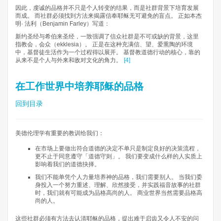
因此，虔诚的品格并不只是个人转变的结果，而是社群背景下培育发展
而成。 而社群必须找到方法来揭露信奉耶稣无可避免的盲点。 正如本杰
明· 法利（Benjamin Farley）写道：
新约圣经与希伯来圣经，一致强调了信众社群是不可或缺的背景，这里
指教会，会众（ekklesia）。 正是在这种充满信、望、爱熏陶的环境
中，基督徒生活作为一个过程得以展开。 基督教道德行动的核心，靠的
从来不是个人与外来和敌对文化的角力。
[4]
在工作世界中培养耶稣的品格
回到目录
美德伦理学有重要的教训给我们：
在市场上要做出符合道德的决定不单只是制定良好的决策流程，
更不止于同意遵守「道德守则」。 我们要变成什么样的人实质上
影响着我们的道德抉择。
我们不能单凭个人力量培养神的品格，我们需要别人。 当我们委
身投入一个努力重述、理解、欣然接受，并实践福音故事的社群
时，我们就有可能成为品格高尚的人。 商业世界当然需要品格高
尚的人。
这些社群必须有方法去认清耶稣的品格，提出难于启齿又令人不安的问