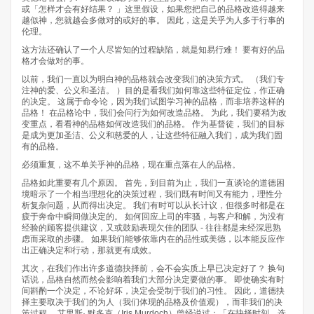
或「怎样才会有好结果？ 」这里假设，如果您把自己的品格改造得越来
越似神，您就越会多做对的或好的事。 因此，这是关乎为人多于行事的
伦理。
这方法还确认了一个人尽皆知的过程缺陷，就是知易行难！ 要有好的品
格才会做对的事。
以前，我们一直以为明白神的品格就会改变我们的决策方式。 （我们专
注神的爱、公义和圣洁。 ）目的是看我们如何靠这些特征定位，作正确
的决定。 这属于命令论，因为我们试图学习神的品格，而非培养这样的
品格！ 在品格论中，我们会问行为如何改造品格。 为此，我们要稍为改
变重点，看看神的品格如何改造我们的品格。 作为基督徒，我们的目标
是成为更加圣洁、公义和慈爱的人，让这些特征融入我们，成为我们固
有的品格。
必须重复，这不单关乎神的品格，现在重点落在人的品格。
品格如此重要有几个原因。 首先，到目前为止，我们一直谈论的道德困
境暗示了一个相当理想化的决策过程，我们既有时间又有能力，理性分
析复杂问题，从而得出决定。 我们有时可以从长计议，但很多时都是在
疲于奔命中瞬间做决定的。 如何回应上司的牢骚，与客户和解，为没有
经验的顾客提供建议，又或鼓励表现欠佳的团队 - 往往都是未经深思熟
虑而采取的步骤。 如果我们能够依靠内在的品性或美德，以本能反应作
出正确决定和行动，那就更有成效。
其次，在我们作出许多道德抉择前，会不会实质上早已决定好了？ 换句
话说，品格自然而然会影响着我们大部分决定要做的事。 即使确实有时
间斟酌一个决定，不论好坏，决定会受制于我们的习性。 因此，道德抉
择主要取决于我们的为人（我们体现的品格及价值观），而非我们的决
策过程。 艾里斯· 默多克（Iris Murdoch）曾经说过：「在抉择时刻，选