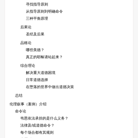
寻找指导原则
从指导原则到明确命令
三种平衡原理
后果论
圣经及后果
品格论
哪些美德？
真正的耶稣请站起来？
综合理论
解决重大道德困境
日常道德选择
在堕落的世界中做出道德决策
总结
伦理叙事（案例）介绍
命令论
韦恩依法承担的是什么义务？
法律及/或道德命令？
每个场合都有其规则