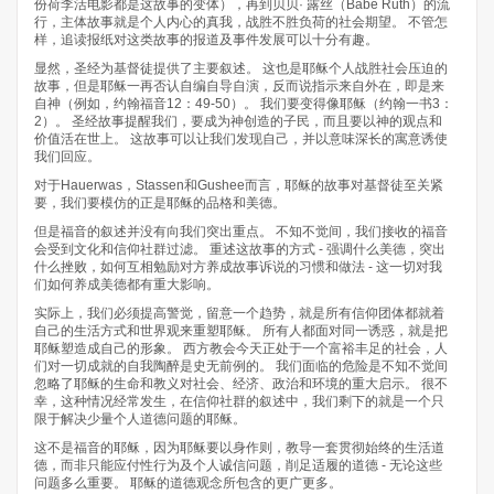
份荷李活电影都是这故事的变体），再到贝贝· 露丝（Babe Ruth）的流
行，主体故事就是个人内心的真我，战胜不胜负荷的社会期望。 不管怎
样，追读报纸对这类故事的报道及事件发展可以十分有趣。
显然，圣经为基督徒提供了主要叙述。 这也是耶稣个人战胜社会压迫的
故事，但是耶稣一再否认自编自导自演，反而说指示来自外在，即是来
自神（例如，约翰福音12：49-50）。 我们要变得像耶稣（约翰一书3：
2）。 圣经故事提醒我们，要成为神创造的子民，而且要以神的观点和
价值活在世上。 这故事可以让我们发现自己，并以意味深长的寓意诱使
我们回应。
对于Hauerwas，Stassen和Gushee而言，耶稣的故事对基督徒至关紧
要，我们要模仿的正是耶稣的品格和美德。
但是福音的叙述并没有向我们突出重点。 不知不觉间，我们接收的福音
会受到文化和信仰社群过滤。 重述这故事的方式 - 强调什么美德，突出
什么挫败，如何互相勉励对方养成故事诉说的习惯和做法 - 这一切对我
们如何养成美德都有重大影响。
实际上，我们必须提高警觉，留意一个趋势，就是所有信仰团体都就着
自己的生活方式和世界观来重塑耶稣。 所有人都面对同一诱惑，就是把
耶稣塑造成自己的形象。 西方教会今天正处于一个富裕丰足的社会，人
们对一切成就的自我陶醉是史无前例的。 我们面临的危险是不知不觉间
忽略了耶稣的生命和教义对社会、经济、政治和环境的重大启示。 很不
幸，这种情况经常发生，在信仰社群的叙述中，我们剩下的就是一个只
限于解决少量个人道德问题的耶稣。
这不是福音的耶稣，因为耶稣要以身作则，教导一套贯彻始终的生活道
德，而非只能应付性行为及个人诚信问题，削足适履的道德 - 无论这些
问题多么重要。 耶稣的道德观念所包含的更广更多。