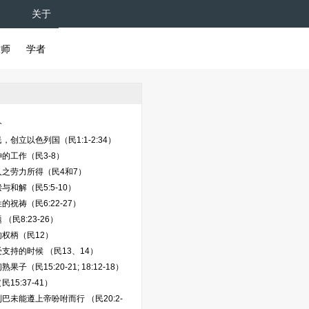
关于
牧师
学者
介
，创立以色列国（民1:1-2:34）
的工作（民3-8）
之劳力所得（民4和7）
与和解（民5:5-10）
的祝祷（民6:22-27）
（民8:23-26）
权柄（民12）
支持的时候 （民13、14）
子（民15:20-21; 18:12-18）
15:37-41）
巴未能遵上帝吩咐而行 （民20:2-