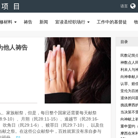
语言
修材料
祷告
新闻
宣读圣经职场行
工作中的基督徒
目录
为他人祷告
民数记简
神数点人民
利未人与神
向神奉献人
认罪、赔偿
亚伦为百姓
退休的问题 
挑战摩西的
当决策不受
人、家族献祭，但是，每日整个国家还需要每天献祭
:9-10）、月朔（民28:11-15）、逾越节（民28:16-
向神献上初熟果
）、吹角日（民29:1-6）、赎罪日（民29:7-10）、以及住
重申盟约（民
各有当献之祭。在这些公众献祭中，百姓就算没有亲自参与
摩西在米利
与福份。
[1]