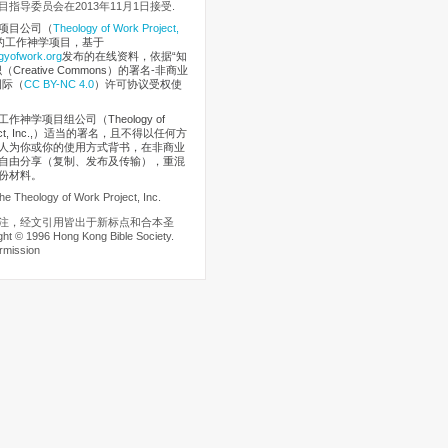
指导委员会在2013年11月1日接受.
项目公司
（
Theology of Work Project,
的工作神学项目，基于
gyofwork.org
发布的在线资料，依据“知
Creative Commons）的署名-非商业
国际（
CC BY-NC 4.0
）许可协议受权使
作神学项目组公司（Theology of
oject, Inc.,）适当的署名，且不得以任何方
人为你或你的使用方式背书，在非商业
自由分享（复制、发布及传输），重混
份材料。
he Theology of Work Project, Inc.
注，经文引用皆出于新标点和合本圣
t © 1996 Hong Kong Bible Society.
rmission