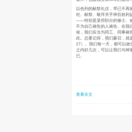
以色列的献祭礼仪，早已不再
祀、献祭、敬拜关乎神百姓利益
——特别是某些职分的修士、
不为自己祷告的人祷告。在我
候，我们应当为同工、同事祷
此。总要记得，我们蒙召，就是
27）。我们每一天，都可以效仿
之内好几次，可以让我们与神
已。
查看全文