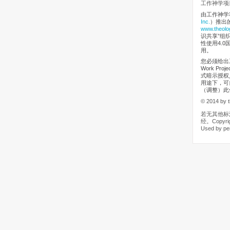
工作神学项目
由工作神学
Inc.
）推出
www.theolo
识共享”组织（
性使用4.0
用。
您必须给出工
Work Pr
式暗示授权
用途下，可
（调整）此
© 2014 by t
若无其他标
经。Copyrigh
Used by pe