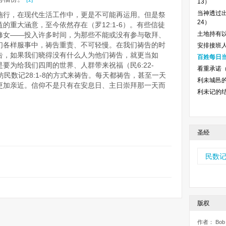
13）
当神透过出
施行，在现代生活工作中，更是不可能再运用。但是祭
24）
的重大涵意，至今依然存在（罗12:1-6）。有些信徒
土地持有以及
修女——投入许多时间，为那些不能或没有参与敬拜、
们各样服事中，祷告重责、不可轻慢。在我们祷告的时
安排接班人（
告，如果我们晓得没有什么人为他们祷告，就更当如
百姓每日当
要为给我们四周的世界、人群带来祝福（民6:22-
看重承诺（
民数记28:1-8的方式来祷告。每天都祷告，甚至一天
利未城邑的规
更加亲近。信仰不是只有在安息日、主日崇拜那一天而
利未记的
圣经
民数
版权
作者： Bob S