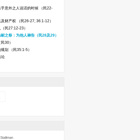
乎意外之人说话的时候 （民22-
财产权 （民26-27; 36:1-12）
民27:12-23）
献之祭：为他人祷告（民28及29）
民30）
划 （民35:1-5）
结论
记
tallman