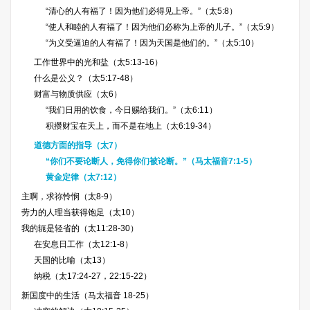
“清心的人有福了！因为他们必得见上帝。”（太5:8）
“使人和睦的人有福了！因为他们必称为上帝的儿子。”（太5:9）
“为义受逼迫的人有福了！因为天国是他们的。”（太5:10）
工作世界中的光和盐（太5:13-16）
什么是公义？（太5:17-48）
财富与物质供应（太6）
“我们日用的饮食，今日赐给我们。”（太6:11）
积攒财宝在天上，而不是在地上（太6:19-34）
道德方面的指导（太7）
“你们不要论断人，免得你们被论断。”（马太福音7:1-5）
黄金定律（太7:12）
主啊，求祢怜悯（太8-9）
劳力的人理当获得饱足（太10）
我的轭是轻省的（太11:28-30）
在安息日工作（太12:1-8）
天国的比喻（太13）
纳税（太17:24-27，22:15-22）
新国度中的生活（马太福音 18-25）