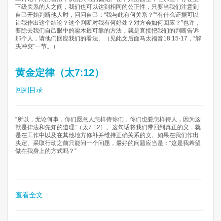
下级关系的人之间，我们也可以达到相同的公正性，只要当我们注意到
自己开始判断他人时，问问自己：“我与此有何关系？”“有什么证据可以
让我作出这个结论？这个判断对我有何好处？对方会如何回应？”也许，
要除去我们自己眼中的梁木最可靠的方法，就是直接把我们的判断告诉
那个人，请他们回应我们的看法。（见此文后面马太福音18:15-17，“解
决冲突”一节。）
黄金定律（太7:12）
回到目录
“所以，无论何事，你们愿意人怎样待你们，你们也要怎样待人，因为这
就是律法和先知的道理”（太7:12）。这句话将我们带回到真正的义，就
是在工作中以及在其他地方修补并维持正确关系的义。如果在我们作出
决定、采取行动之前只能问一个问题，最好的问题应当是：“这是我希望
做在我身上的方式吗？”
查看全文