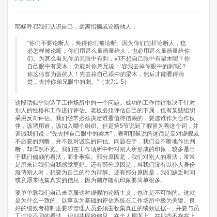
耶稣呼召我们认识自己，远离指摘或论断他人：
“你们不要论断人，免得你们被论断。因为你们怎样论断人，也
必怎样被论断；你们用甚么量器量给人，也必用甚么量器量给你
们。为甚么看见你弟兄眼中有刺，却不想自己眼中有梁木呢？你
自己眼中有梁木，怎能对你弟兄说：‘容我去掉你眼中的刺’呢？
你这假冒为善的人！先去掉自己眼中的梁木，然后才能看得清
楚，去掉你弟兄眼中的刺。”（太7:1-5）
这段话似乎制造了工作场所中的一个问题。成功的工作往往取决于针对
别人的性格和工作进行评估。老板必须评估自己的下属，也有某些组织
采用反向评估。我们经常必须决定谁是值得信赖的，要选谁作为合作伙
伴，该聘用谁，该加入哪个组织。但是第5节说到了假冒为善这个词，并
训诫我们说：“先去掉自己眼中的梁木”，表明耶稣说的这话是反对虚假或
不必要的判断，并不反对诚实的评估。问题在于，我们会不断地作出判
断，却浑然不觉。我们在工作场所中针对别人所形成的印象，较多是出
于我们偏颇的看法，而非事实。部分原因是，我们对别人的看法，常常
是用来让我们自我感觉更好。还有部分原因是，当我们没有以仆人身份
服侍别人时，想要为自己的行为辩解。还有部分原因是，我们缺乏时间
或意愿来收集真实的信息，因为储存随机印象要简单很多。
要单单靠我们自己来克服这种虚假的论断主义，也许是不可能的。这就
是为什么一致的、以事实为基础的评估系统在工作场所中极为关键。良
好的绩效考核制度要求管理人员必须去收集真正的绩效证据··，并要与员
工讨论不同的看法，识别共同的偏见。在个人层面上，在那些不存在上