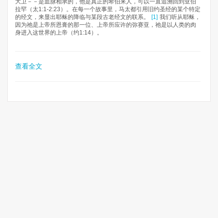
大卫－－是血脉相承的，他是真正的希伯来人，可以一直追溯回到亚伯
拉罕（太1:1-2:23）。在每一个故事里，马太都引用旧约圣经的某个特定
的经文，来显出耶稣的降临与某段古老经文的联系。
[1]
我们听从耶稣，
因为祂是上帝所恩膏的那一位、上帝所应许的弥赛亚，祂是以人类的肉
身进入这世界的上帝（约1:14）。
查看全文