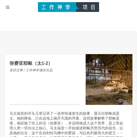
弥赛亚耶稣（太1-2）
圣经注释 / 工作神学项目出品
马太福音的开头几章记录了一连串快速发生的故事，显示出耶稣就是
主。祂的降临，已在这地上揭开天国的序幕。这些故事解释了耶稣是
谁，祂应验了经上的话（弥赛亚），并说明祂进入这个世界，是上帝处
理人类一切办法之核心。马太福音一开始描述耶稣历世历代的祖先，以
及祂的出生；这个在伯利恒马槽中的婴孩，与以色列最伟大的君王－－