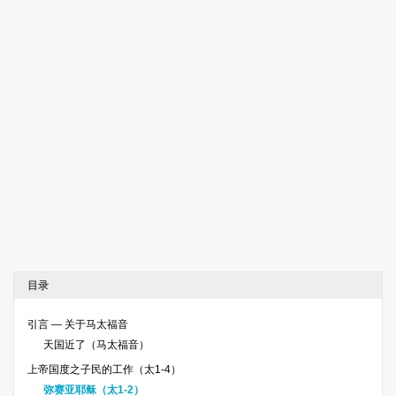
目录
引言 — 关于马太福音
天国近了（马太福音）
上帝国度之子民的工作（太1-4）
弥赛亚耶稣（太1-2）