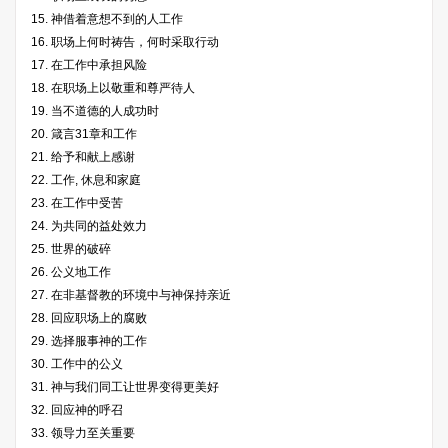
15. 神借着意想不到的人工作
16. 职场上何时祷告，何时采取行动
17. 在工作中承担风险
18. 在职场上以敬重和尊严待人
19. 当不道德的人成功时
20. 箴言31章和工作
21. 给予和献上感谢
22. 工作, 休息和家庭
23. 在工作中受苦
24. 为共同的益处效力
25. 世界的破碎
26. 公义地工作
27. 在非基督教的环境中与神保持亲近
28. 回应职场上的腐败
29. 选择服事神的工作
30. 工作中的公义
31. 神与我们同工让世界变得更美好
32. 回应神的呼召
33. 领导力至关重要