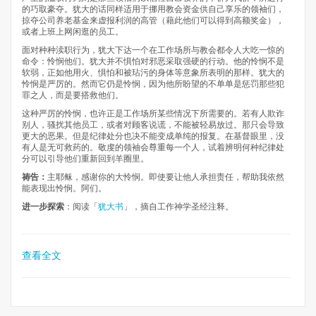
的巧取豪夺。犹大的话同样适用于挪用教会资金供自己享乐的领袖们，
掠夺公司养老基金来虚报利润的高管（藉此他们可以得到高额奖金），
或者上班上网闲逛的员工。
面对种种渎职行为，犹大下达一个在工作场所与教会都令人大吃一惊的
命令：怜悯他们。犹大并不惧怕对邪恶采取强硬的行动。他的怜悯不是
软弱，正如他用火、惧怕和被玷污的身体等意象所表明的那样。犹大的
怜悯是严厉的。然而它仍是怜悯，因为他所盼望的不单单是惩罚那些犯
罪之人，而是要搭救他们。
这种严厉的怜悯，也许正是工作场所某些情况下所需要的。若有人欺诈
别人，骚扰其他员工，或者对顾客说谎，不能被轻易放过。那只会导致
更大的恶果。但是纪律处分也决不能变成单纯的报复。在基督眼里，没
有人是无可救药的。敬虔的领袖会尊重每一个人，试着辨明何种纪律处
分可以引导他们重新回到羊圈里。
祷告：
主耶稣，感谢你的大怜悯。即使要让他人承担责任，帮助我依然
能表现出怜悯。阿们。
进一步探索
：阅读「
犹大书
」，摘自工作神学圣经注释。
查看全文