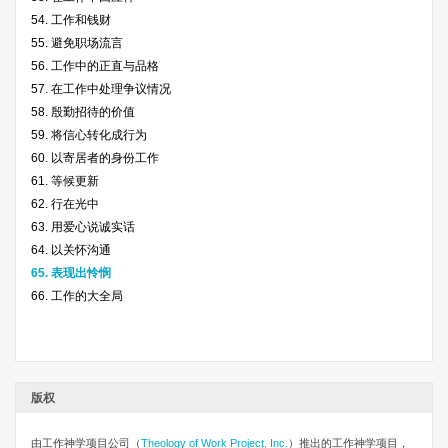
54. 工作和钱财
55. 避免职场流言
56. 工作中的正直与品格
57. 在工作中处理争议情况
58. 殷勤招待的价值
59. 将信心转化成行为
60. 以寄居者的身份工作
61. 等候更新
62. 行在光中
63. 用爱心说诚实话
64. 以关怀沟通
65. 表现出怜悯
66. 工作的大全局
版权
由工作神学项目公司
（
Theology of Work Project, Inc.
）推出的工作神学项目，