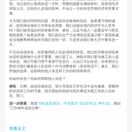
需。当以色列人每周休息一天时，周围的国家在继续铸剑、箭装翎毛并
训练士兵。以色列人必须信靠神，不会让一天的休息导致经济和军事灾
难。
今天我们面对同样的问题，即是如何信靠神的供应。如果遵守神的诫
命，按照神自身的工作和休息周期，我们还能在现代经济中与人竞争
吗？我们能否抽出时间来敬拜神、祷告，以及与他人一起聚会学习和互
相鼓励呢？如果这样做，我们的总生产力会增加还是减少呢？第四条诫
命没有解释神将如何为我们安排一切。只是告诉我们每七天中要休息一
天。
不仅你必须休息，你所雇用的人也必须得到休息。他们的宗教信仰或者
休息时选择做什么并不重要。他们是工人，神指示我们要为做工的人提
供休息。我们可能习惯于考虑守安息日，让自己可以休息，但考虑过让
那些为我们服务的人休息吗？作为消费者和（某些情况下）雇主，我们
所做的选择，会影响到他人休息和工作的时间和条件。
你如何休息？你如何帮助他人休息？
祷告
：主啊，就连你都休息。请引导我在日常生活中走向健康、荣耀神
的休息和工作的节奏。指示我如何鼓励与我共事或为我工作的人也休
息。阿门。
进一步探索
：阅读
"当纪念安息日，守为圣日" (出20:8-11; 申5:12)
，摘自
“工作神学圣经注释“。
查看全文