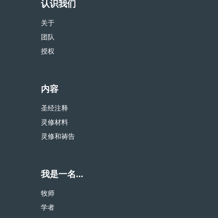
认识我们
关于
团队
授权
内容
圣经注释
灵修材料
灵修和祷告
我是一名...
牧师
学者