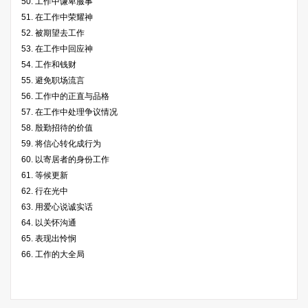
50. 工作中谦卑服事
51. 在工作中荣耀神
52. 被期望去工作
53. 在工作中回应神
54. 工作和钱财
55. 避免职场流言
56. 工作中的正直与品格
57. 在工作中处理争议情况
58. 殷勤招待的价值
59. 将信心转化成行为
60. 以寄居者的身份工作
61. 等候更新
62. 行在光中
63. 用爱心说诚实话
64. 以关怀沟通
65. 表现出怜悯
66. 工作的大全局