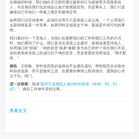
在困难的时候，我们倾向关注那些通过败坏的行为或裙带关系致富的
人，并且相信我们也必须这么做才能摆脱贫穷。但是事实上，我们只是
确保自己和他们一样被人唾弃和被神定罪。
如果我们决定信靠神，必须完全而不只是表面上这么做。一个人用诡计
去获得财富是一件坏事。如果同时还假装忠于神，那就是件很可怕的事
情。
我们最好问一下其他人，当他们在观察我们的工作和我们工作的方式
时，他们看到了什么。我们是否在道德上走捷径，歧视或者恶待他人，
却用满口的“祝福”，“神的旨意”或者“眷顾”来为自己辩护？或许我们不应
该轻易地将表面上的成功归于神的旨意，而是更愿意坦然地说，“我不配
得。”
祷告
：主耶稣，有时候邪恶的道路似乎会通往成功。帮助我完全信靠你
和你的道路，而不是败坏之道，在重要的事情上取得成功。愿我的心专
注于你。阿门。
进一步探索
：阅读“
面对不道德的人成功时的焦虑（诗49，50，52，
62）
”，摘自工作神学圣经注释。
查看全文