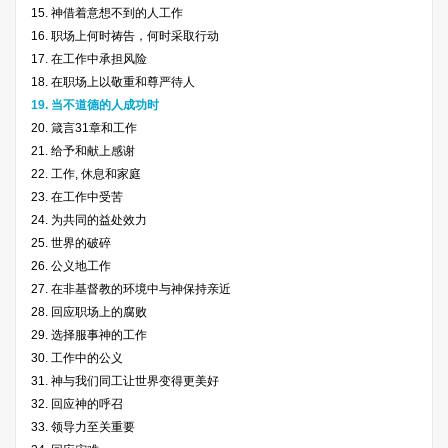
15. 神借着意想不到的人工作
16. 职场上何时祷告，何时采取行动
17. 在工作中承担风险
18. 在职场上以敬重和尊严待人
19. 当不道德的人成功时
20. 箴言31章和工作
21. 给予和献上感谢
22. 工作, 休息和家庭
23. 在工作中受苦
24. 为共同的益处效力
25. 世界的破碎
26. 公义地工作
27. 在非基督教的环境中与神保持亲近
28. 回应职场上的腐败
29. 选择服事神的工作
30. 工作中的公义
31. 神与我们同工让世界变得更美好
32. 回应神的呼召
33. 领导力至关重要