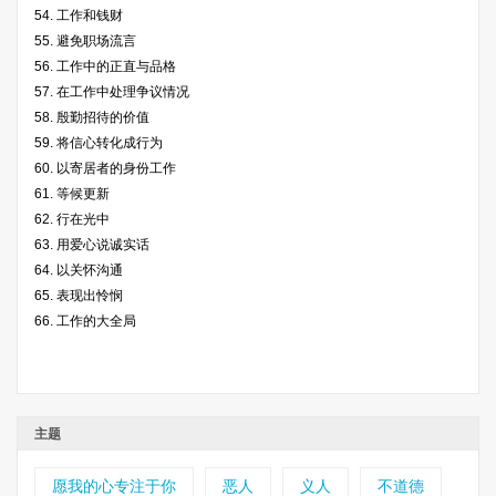
54. 工作和钱财
55. 避免职场流言
56. 工作中的正直与品格
57. 在工作中处理争议情况
58. 殷勤招待的价值
59. 将信心转化成行为
60. 以寄居者的身份工作
61. 等候更新
62. 行在光中
63. 用爱心说诚实话
64. 以关怀沟通
65. 表现出怜悯
66. 工作的大全局
主题
愿我的心专注于你
恶人
义人
不道德