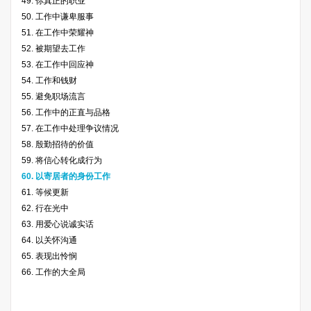
49. 你真正的职业
50. 工作中谦卑服事
51. 在工作中荣耀神
52. 被期望去工作
53. 在工作中回应神
54. 工作和钱财
55. 避免职场流言
56. 工作中的正直与品格
57. 在工作中处理争议情况
58. 殷勤招待的价值
59. 将信心转化成行为
60. 以寄居者的身份工作
61. 等候更新
62. 行在光中
63. 用爱心说诚实话
64. 以关怀沟通
65. 表现出怜悯
66. 工作的大全局