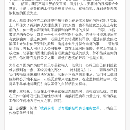
1:6）。然而，我们不是世界的受害者，而是仆人，要将神的祝福带给全
世界。于是，基督徒的工作就是在异乡生活，祝福当地，直到基督再来
恢复他的国度为止。
那么，基督徒如何在工作环境中履行作为寄居者和祭司的呼召呢？实际
上，即使为了得到你认为理应属于你的东西，也不能随意违反在上有权
柄的人。你一定会发现有时不能得到自己应得的报偿 —— 升职、加薪、
带窗户的办公室，或者一份相当不错的医疗保险。你甚至可能发现雇主
有意欺骗你，强迫你加班，或因上司的错误而惩罚你。通过有限度的欺
骗雇主来弥补你所受到的欺压，看起来似乎是符合道德的事 —— 譬如装
病请假，将私人用品计入公司账单，或在上班时间偷懒。事实上你说谎
或欺骗，想要抵消因他们的谎言或欺骗所造成的损失，并不能减轻你的
恶行。你的呼召是行公义之事，即使在恶劣的环境中也是如此。
为什么？因为作为祭司的天职是祝福人，若我们一心捍卫自己的利益就
难以做到这一点。圣经其他的部分 —— 特别是先知书 —— 强调神呼召
我们去抵抗压迫和非法的权柄。顺服并不总意味着服从。我们可以像耶
稣那样公开地不服从，却接受后果来顺服权柄。在这里和整封信中，彼
得几乎单单地将我们引向以基督的自我牺牲为榜样。
祷告
：主耶稣，当我在工作中受试探以恶报恶时，请帮助我抵抗。当我
在工作中被呼召抵抗压迫性权柄时，请赐我恩典和力量去行。帮助我在
工作和任何地方行公义之事。阿们。
进一步探索
：阅读「
彼得前书：以寄居的祭司身份服务世界
」，摘自工
作神学圣经注释。