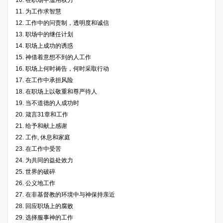
10. 在职场中滥用权力
11. 为工作求智慧
12. 工作中的问责制，透明度和诚信
13. 职场中的继任计划
14. 职场上成功的诱惑
15. 神借着意想不到的人工作
16. 职场上何时祷告，何时采取行动
17. 在工作中承担风险
18. 在职场上以敬重和尊严待人
19. 当不道德的人成功时
20. 箴言31章和工作
21. 给予和献上感谢
22. 工作, 休息和家庭
23. 在工作中受苦
24. 为共同的益处效力
25. 世界的破碎
26. 公义地工作
27. 在非基督教的环境中与神保持亲近
28. 回应职场上的腐败
29. 选择服事神的工作