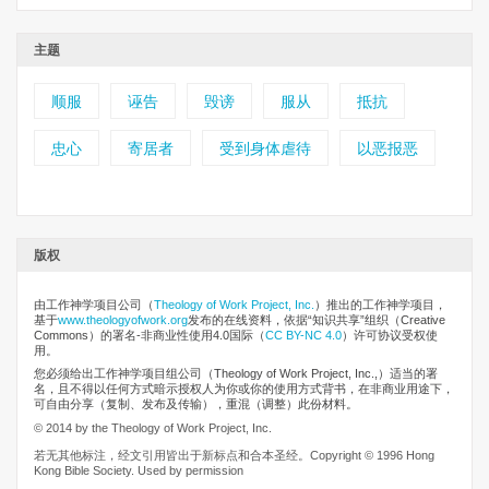
主题
顺服
诬告
毁谤
服从
抵抗
忠心
寄居者
受到身体虐待
以恶报恶
版权
由工作神学项目公司
（
Theology of Work Project, Inc.
）推出的工作神学项目，
基于
www.theologyofwork.org
发布的在线资料，依据“知识共享”组织（Creative
Commons）的署名-非商业性使用4.0国际（
CC BY-NC 4.0
）许可协议受权使
用。
您必须给出工作神学项目组公司（Theology of Work Project, Inc.,）适当的署
名，且不得以任何方式暗示授权人为你或你的使用方式背书，在非商业用途下，
可自由分享（复制、发布及传输），重混（调整）此份材料。
© 2014 by the Theology of Work Project, Inc.
若无其他标注，经文引用皆出于新标点和合本圣经。Copyright © 1996 Hong
Kong Bible Society. Used by permission