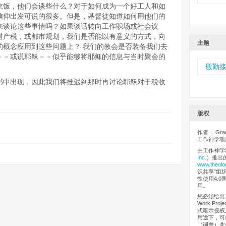
吃饭，他们会谈些什么？对于如何成为一个好工人和如
信仰出发可说的很多。但是，基督徒知道如何用他们的
来谈论这些事情吗？如果谈话转向工作职场或社会议
财产税，或都市规划，我们是否能以有意义的方式，向
主题
的概念应用到这些问题上？ 我们的教会是否装备我们去
－－或说耶稣－－似乎能够将耶稣的信息与当时聚会的
殷勤
书中出现，因此我们将推迟到那时再讨论耶稣对于税收
版权
作者： Grant
工作神学项目
由工作神学
Inc.
）推出
www.theolo
识共享”组织（
性使用4.0
用。
您必须给出工
Work Pr
式暗示授权
用途下，可
（调整）此