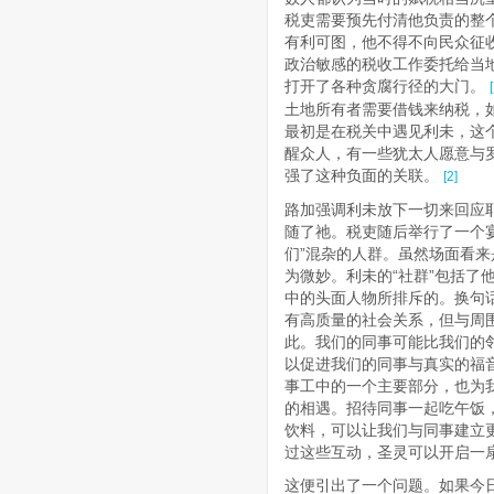
税吏需要预先付清他负责的整
有利可图，他不得不向民众征
政治敏感的税收工作委托给当
打开了各种贪腐行径的大门。
土地所有者需要借钱来纳税，
最初是在税关中遇见利未，这
醒众人，有一些犹太人愿意与罗
强了这种负面的关联。
[2]
路加强调利未放下一切来回应耶
随了祂。税吏随后举行了一个
们”混杂的人群。虽然场面看
为微妙。利未的“社群”包括了
中的头面人物所排斥的。换句
有高质量的社会关系，但与周
此。我们的同事可能比我们的
以促进我们的同事与真实的福
事工中的一个主要部分，也为
的相遇。招待同事一起吃午饭
饮料，可以让我们与同事建立
过这些互动，圣灵可以开启一
这便引出了一个问题。如果今