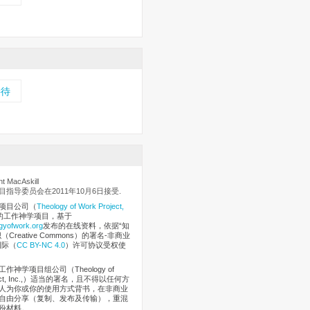
接待
 MacAskill
指导委员会在2011年10月6日接受.
项目公司
（
Theology of Work Project,
的工作神学项目，基于
gyofwork.org
发布的在线资料，依据“知
Creative Commons）的署名-非商业
国际（
CC BY-NC 4.0
）许可协议受权使
作神学项目组公司（Theology of
oject, Inc.,）适当的署名，且不得以任何方
人为你或你的使用方式背书，在非商业
自由分享（复制、发布及传输），重混
份材料。