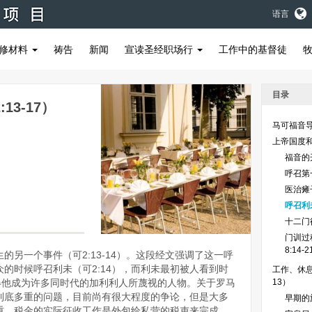
语言
修材料
祷告
新闻
宣读圣经职场行
工作中的基督徒
目录
3-17）
马可福音
上帝国度和门
福音的开
呼召第
医治瘫子
呼召利未
十二门徒
门训过程（
8:14-2
的另一个事件（可2:13-14）。这段经文强调了这一呼
的时候呼召利未（可2:14），而利未最初被人看到时
工作、休息
得他成为许多同时代的加利利人所蔑视的人物。关于罗马
13）
到底多重的问题，目前尚有很大程度的争论，但是大多
早期的旅
重。税金的实际征收工作是外包给私营的税吏来完成。