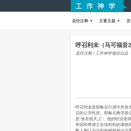
圣经注释
主要主题
灵
呼召利未（马可福音2:1
圣经注释 / 工作神学项目出品
呼召利未是耶稣在行进中所发生
召的公开性质。耶稣在教导群众
是“坐在税关上”。他的职业使
帝国和希律王在加利利的课税
数人都认为当时的赋税相当沉