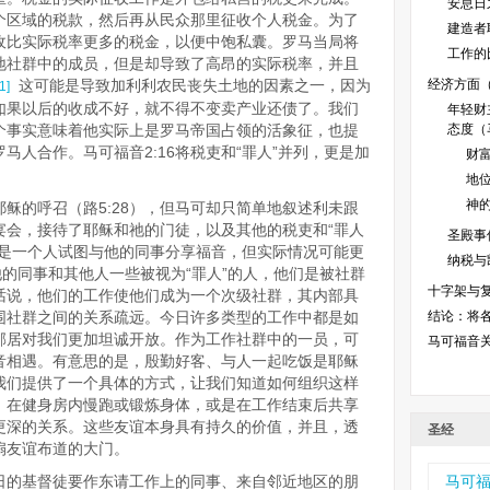
安息日之
个区域的税款，然后再从民众那里征收个人税金。为了
建造者耶
收比实际税率更多的税金，以便中饱私囊。罗马当局将
工作的比
地社群中的成员，但是却导致了高昂的实际税率，并且
这可能是导致加利利农民丧失土地的因素之一，因为
经济方面（
[1]
如果以后的收成不好，就不得不变卖产业还债了。我们
年轻财
个事实意味着他实际上是罗马帝国占领的活象征，也提
态度（马
马人合作。马可福音2:16将税吏和“罪人”并列，更是加
财富
地位
神的
稣的呼召（路5:28），但马可却只简单地叙述利未跟
宴会，接待了耶稣和祂的门徒，以及其他的税吏和“罪人
圣殿事件
来是一个人试图与他的同事分享福音，但实际情况可能更
纳税与凯
他的同事和其他人一些被视为“罪人”的人，他们是被社群
十字架与复活
话说，他们的工作使他们成为一个次级社群，其内部具
围社群之间的关系疏远。今日许多类型的工作中都是如
结论：将
邻居对我们更加坦诚开放。作为工作社群中的一员，可
马可福音
音相遇。有意思的是，殷勤好客、与人一起吃饭是耶稣
我们提供了一个具体的方式，让我们知道如何组织这样
，在健身房内慢跑或锻炼身体，或是在工作结束后共享
更深的关系。这些友谊本身具有持久的价值，并且，透
圣经
扇友谊布道的大门。
日的基督徒要作东请工作上的同事、来自邻近地区的朋
马可