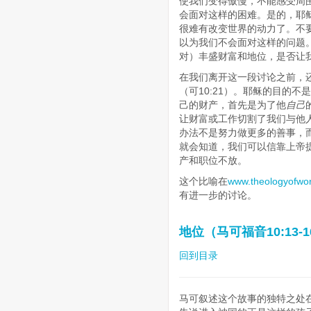
使我们变得傲慢，不能感受周
会面对这样的困难。是的，耶
很难有改变世界的动力了。不
以为我们不会面对这样的问题
对）丰盛财富和地位，是否让
在我们离开这一段讨论之前，还
（可10:21）。耶稣的目的
己的财产，首先是为了他
自己
让财富或工作切割了我们与他
办法不是努力做更多的善事，
就会知道，我们可以信靠上帝
产和职位不放。
这个比喻在
www.theologyofwor
有进一步的讨论。
地位（马可福音10:13-16
回到目录
马可叙述这个故事的独特之处