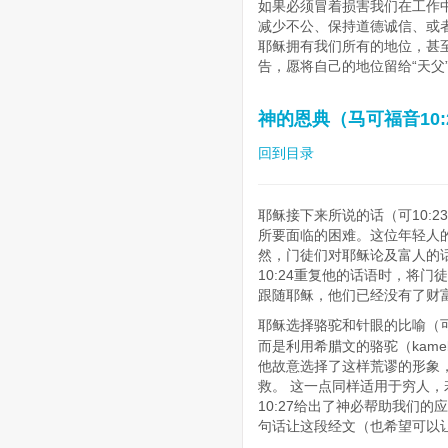
如果必须冒着损害我们在工作
减少不公、保持道德诚信、或
耶稣拥有我们所有的地位，甚
告，愿将自己的地位留给“天父
神的恩典（马可福音10:2
回到目录
耶稣接下来所说的话（可10:2
所要面临的困难。这位年轻人
然，门徒们对耶稣论及富人的话
10:24重复他的话语时，将
跟随耶稣，他们已经没有了财
耶稣选择骆驼和针眼的比喻（可
而是利用希腊文的骆驼（kamel
他故意选择了这样荒谬的形象
救。
这一点同样适用于穷人，若
10:27给出了神必帮助我们的
句话让这段经文（也希望可以