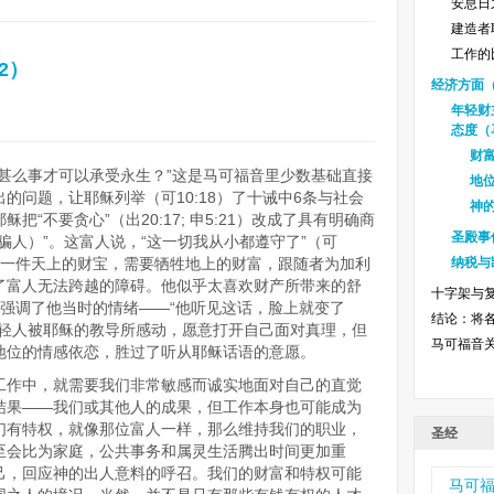
安息日之
建造者耶
工作的比
2）
经济方面（
年轻财
态度（马
财富
甚么事才可以承受永生？”这是马可福音里少数基础直接
地位
的问题，让耶稣列举（可10:18）了十诫中6条与社会
神的
“不要贪心”（出20:17; 申5:21）改成了具有明确商
圣殿事件
骗人）”。这富人说，“这一切我从小都遵守了”（可
缺少一件天上的财宝，需要牺牲地上的财富，跟随者为加利
纳税与凯
了富人无法跨越的障碍。他似乎太喜欢财产所带来的舒
十字架与复活
22强调了他当时的情绪——“他听见这话，脸上就变了
结论：将
年轻人被耶稣的教导所感动，愿意打开自己面对真理，但
马可福音
地位的情感依恋，胜过了听从耶稣话语的意愿。
工作中，就需要我们非常敏感而诚实地面对自己的直觉
结果——我们或其他人的成果，但工作本身也可能成为
们有特权，就像那位富人一样，那么维持我们的职业，
圣经
至会比为家庭，公共事务和属灵生活腾出时间更加重
己，回应神的出人意料的呼召。我们的财富和特权可能
马可