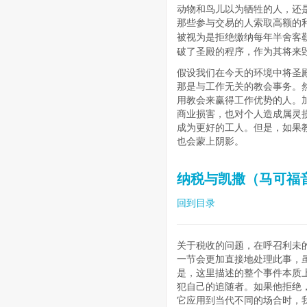
动物和鸟儿以为牺牲的人，还
那些参与交易的人索取高额的
被视为是拒绝缴纳每年半舍客
破了圣殿的程序，作为其将来
假设我们在今天的环境中将圣
那是与工作无关的教会事务。
用教会来赢得工作优势的人。
商业损害，也对个人造成属灵
成为更好的工人。但是，如果
也会蒙上阴影。
纳税与凯撒（马可福音12
回到目录
关于税收的问题，在呼召利未的故
一节会更加直接地处理此事，
是，这里描述的整个事件本质
犯自己的追随者。如果他拒绝
它应用到当代不同的场合时，