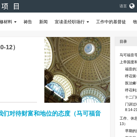
语言
修材料
祷告
新闻
宣读圣经职场行
工作中的基督徒
目录
-12）
马可福音
上帝国度和门
福音的开
呼召第
医治瘫子
呼召利未
十二门徒
门训过程（
8:14-2
我们对待财富和地位的态度（马可福音
工作、休息
13）
早期的旅