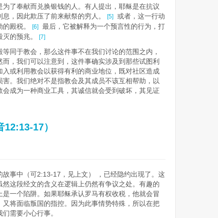
是为了奉献而兑换银钱的人。有人提出，耶稣是在抗议
利息，因此欺压了前来献祭的穷人。
或者，这一行动
[5]
勒的殿税。
最后，它被解释为一个预言性的行为，打
[6]
毁灭的预兆。
[7]
殿等同于教会，那么这件事不在我们讨论的范围之内，
然而，我们可以注意到，这件事确实涉及到那些试图利
加入或利用教会以获得有利的商业地位，既对社区造成
损害。我们绝对不是指教会及其成员不该互相帮助，以
教会成为一种商业工具，其诚信就会受到破坏，其见证
:13-17）
事中（可2:13-17，见上文） ，已经隐约出现了。这
虽然这段经文的含义在逻辑上仍然有争议之处。有趣的
上是一个陷阱。如果耶稣承认罗马有权收税，他就会冒
，又将面临叛国的指控。因为此事情势特殊，所以在把
我们需要小心行事。