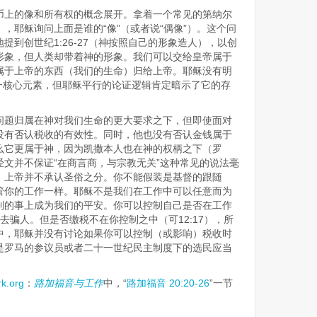
币上的像和所有权的概念展开。拿着一个常见的第纳尔
，耶稣询问上面是谁的“像”（或者说“偶像”）。这个问
提到创世纪1:26-27（神按照自己的形象造人），以创
形象，但人类却带着神的形象。我们可以交给皇帝属于
属于上帝的东西（我们的生命）归给上帝。耶稣没有明
ei这一核心元素，但耶稣平行的论证逻辑肯定暗示了它的存
问题归属在神对我们生命的更大要求之下，但即使面对
没有否认税收的有效性。同时，他也没有否认金钱属于
么它更属于神，因为凯撒本人也在神的权柄之下（罗
4）。这段经文并不保证“在商言商，与宗教无关”这种常见的说法毫
，上帝并不承认圣俗之分。你不能假装是基督的跟随
管你的工作一样。耶稣不是我们在工作中可以任意而为
制的事上成为我们的平安。你可以控制自己是否在工作
要去骗人。但是否缴税不在你控制之中（可12:17），所
中，耶稣并没有讨论如果你可以控制（或影响）税收时
是罗马的参议员或者二十一世纪民主制度下的选民应当
k.org
：
路加福音与工作
中，“
路加福音 20:20-26
”一节