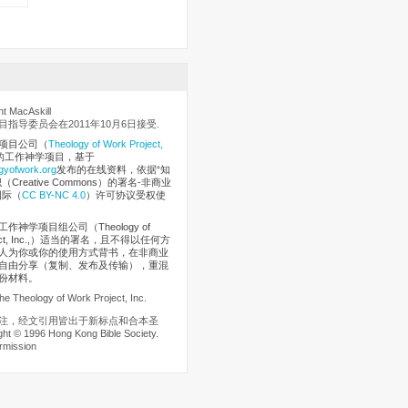
 MacAskill
指导委员会在2011年10月6日接受.
项目公司
（
Theology of Work Project,
的工作神学项目，基于
gyofwork.org
发布的在线资料，依据“知
Creative Commons）的署名-非商业
国际（
CC BY-NC 4.0
）许可协议受权使
作神学项目组公司（Theology of
oject, Inc.,）适当的署名，且不得以任何方
人为你或你的使用方式背书，在非商业
自由分享（复制、发布及传输），重混
份材料。
he Theology of Work Project, Inc.
注，经文引用皆出于新标点和合本圣
t © 1996 Hong Kong Bible Society.
rmission