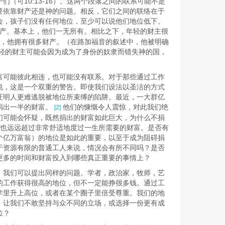
（可10:13-16）。这两个段落之间的联系可能不是
要依靠财产还是神的问题。相反，它们之间的联络在于
会，孩子们没有任何地位，至少可以说他们地位低下。​
产。基本上，他们一无所有。相比之下，年轻的财主很
2），他拥有很多财产。（在路加福音的叙述中，他被明确
）。年轻的财主可能会因为成为了身份的奴隶而错失神的国，
富可能彼此相连，也可能没有联系。对于那些通过工作
说，这是一个双重的警告。即使我们设法以圣洁的方式
证明人更难逃脱被地位所束缚的陷阱。最近，一大群亿
捐出一半的财富。
他们的慷慨令人震惊，对此我们绝
[2]
们可能会怀疑，既然捐出的财富如此巨大，为什么不捐
，也远远超过非常舒适地度过一生所需要的财富。是否有
个亿万富翁）的地位是如此的重要，以至于成为阻碍捐
于资源有限的普通工人来说，情况会有所不同吗？是否
更多的时间和财富投入到哪些真正重要的事情上？
，我们可以提出同样的问题。学者，政治家，牧师，艺
的工作获得很高的地位，但不一定能挣很多钱。通过工
学里升上高位，或者在某个圈子里倍受尊重。我们的地
，让我们不敢坚持与众不同的立场，或选择一份更有成
位？