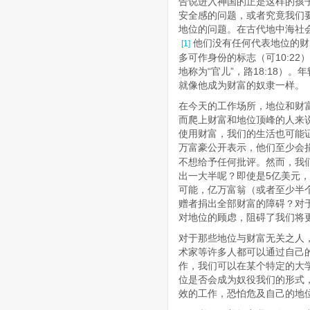
告说进入神国的正是这样的孩子们
安全感的问题，或者究竟我们
地位的问题。在古代地中海社
他们没有任何代表地位的财
[1]
多可作身份的标志（可10:2
地称为“官儿”，路18:18
就像他成为财富的奴隶一样。
在今天的工作场所，地位和财
而爬上财富和地位顶峰的人来
使用财富，我们的生活也可能
万富豪公开表示，他们至少会
不想给予任何批评。然而，我
出一大半呢？即使是5亿美元
可能，亿万富翁（或者至少半
赠者捐出全部财富的障碍？对
对地位的顾虑，阻碍了我们将
对于那些地位与财富无关之人
术家等许多人都可以通过自己
作，我们可以在某个特定的大
位是否会成为奴役我们的形式
效的工作，恐怕危及自己的地