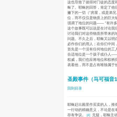
这也导致了彼得对门徒的态度和
稣了。耶稣的回答，肯定了他
撇下的一切（“房屋，或是弟兄
位，而不仅仅是物质上的巨大牺
强调了地位的问题—— “有许
这个故事既可以说是在讨论我
讨论我们对这些物质所带来的
问题。不久之后，耶稣又以明
必作你们的用人；在你们中间，谁
首先是一个没有任何地位的工
合适地位是一个孩子或仆人—
权威，我们也应将地位和权柄
表着他，而不是占有唯独属于
圣殿事件（马可福音11:
回到目录
耶稣赶出殿里作买卖的人，推
一行动的精确意义，不论是在
存有争议。
无疑，耶稣主动
[4]