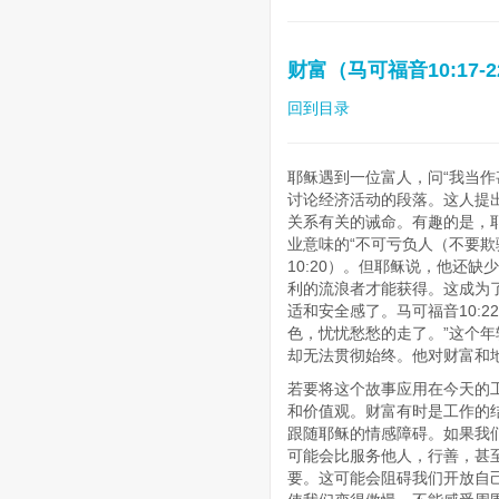
财富（马可福音10:17-2
回到目录
耶稣遇到一位富人，问“我当作
讨论经济活动的段落。这人提出
关系有关的诫命。有趣的是，耶稣把
业意味的“不可亏负人（不要欺
10:20）。但耶稣说，他还
利的流浪者才能获得。这成为
适和安全感了。马可福音10:
色，忧忧愁愁的走了。”这个
却无法贯彻始终。他对财富和
若要将这个故事应用在今天的
和价值观。财富有时是工作的
跟随耶稣的情感障碍。如果我
可能会比服务他人，行善，甚
要。这可能会阻碍我们开放自