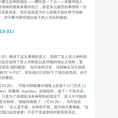
中建立起来的地位——哪怕是一丁点——来服侍他人、
者用神的视角来看待自己，那是多么痛苦的事情呀！但
至还多得多。也许这就是为什么他每天如此努力地祷
”，并不断与那些地位低下的人为伍的缘故。
3-31）
3-25）阐述了这次遭遇的意义，强调了富人进入神的国
的反应说明了富人对财富以及伴随的地位之依附；显
语也“感到困惑”。也许值得注意，当耶稣在马可福音
门徒称为“小子们”，宣告他们已经卸下了地位的负担。由于
富的重担。
10:25），可能与耶路撒冷城墙上的某个小门无关
​
[3]
os）和重绳（kamilos）的相似性，做了一个双关语。
，只是为了强调若没有神帮助的情况下，富人不可能得
没有神，“谁能得救呢？”（可10:26）。马可福音
应许： “在人是不能，在神却不然，因为神凡事都能。”这
让我们这些读者）不至于变成单纯对财富的否定。