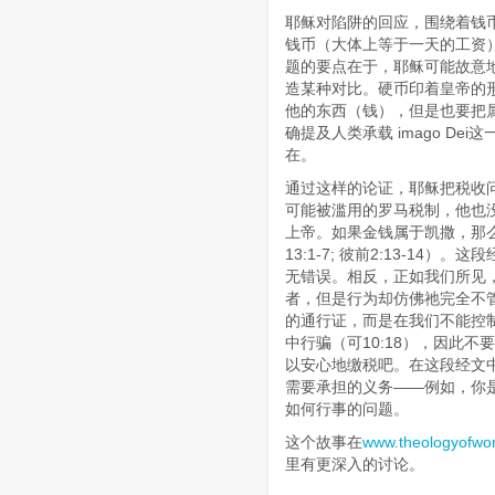
耶稣对陷阱的回应，围绕着钱
钱币（大体上等于一天的工资）
题的要点在于，耶稣可能故意地
造某种对比。硬币印着皇帝的
他的东西（钱），但是也要把
确提及人类承载 imago D
在。
通过这样的论证，耶稣把税收
可能被滥用的罗马税制，他也
上帝。如果金钱属于凯撒，那
13:1-7; 彼前2:13-1
无错误。相反，正如我们所见
者，但是行为却仿佛祂完全不
的通行证，而是在我们不能控
中行骗（可10:18），因此不
以安心地缴税吧。在这段经文
需要承担的义务——例如，你
如何行事的问题。
这个故事在
www.theologyofwor
里有更深入的讨论。