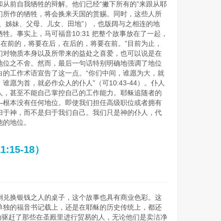
从前自我牺牲的辩解。他们已经“撇下所有的”来跟从耶
们所作的牺牲，将会换来天国的赏赐。同时，这些人所
、姊妹、父母、儿女、田地”），也版阔与之相连的地
牲。事实上，马可福音10:31 把整个故事放在了一起，
多在前的，将要在后，在后的，将要在前。”目前为止，
们对物质本身以及所带来的益处之喜爱，也可以说是在
地位之不舍。然而，最后一句话特别明确地强调了地位
白的工作术语宣告了这一点。“你们中间，谁愿为大，就
愿为首，就必作众人的仆人”（可10:43-44）。仆人
人，甚至不能自己掌控自己的工作能力。耶稣追随者的
—根本没有任何地位。即使我们担任高级职位或者拥有
归于神，而不是归于我们自己。我们只是神的仆人，代
他的地位。
15-18）
倒兑换银钱之人的桌子，这个故事也具有商业色彩。这
单独的福音书记载上，还是在耶稣的历史传统上，都还
驱赶了那些在圣殿里进行贸易的人，无论他们是卖洁净