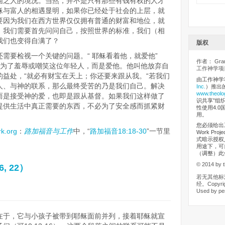
围之人的境况。当然，并不是只有那些有钱有权的人才
稣与富人的相遇显明，如果你已经处于社会的上层，就
要因为我们在西方世界仅仅拥有普通的财富和地位，就
。我们需要首先问问自己，按照世界的标准，我们（相
我们也变得自满了？
版权
需要检视一个关键的问题。“ 耶稣看着他，就爱他”
作者： Grant
不是为了羞辱或嘲笑这位年轻人，而是爱他。他叫他放弃自
工作神学项目
的益处，“就必有财宝在天上；你还要来跟从我。“若我们
由工作神学
人、与神的联系，那么最终受苦的乃是我们自己。解决
Inc.
）推出
www.theolo
而是接受神的爱，也即是跟从基督。如果我们这样做了
识共享”组织（
提供生活中真正需要的东西，不必为了安全感而抓紧财
性使用4.0
用。
您必须给出工
k.org
：
路加福音与工作
中，“
路加福音18:18-30
”一节里
Work Pr
式暗示授权
用途下，可
（调整）此
© 2014 by t
, 22）
若无其他标
经。Copyrigh
Used by pe
在于，它与小孩子被带到耶稣面前并列，接着耶稣就宣