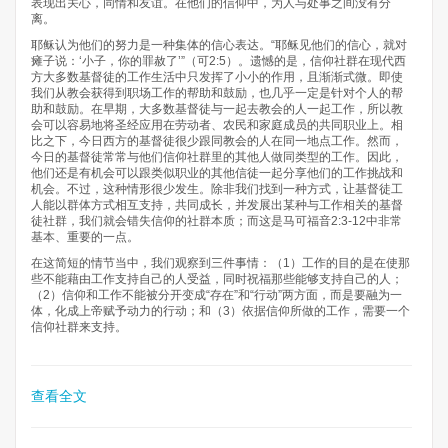
表现出关心，同情和友谊。在他们的信仰中，为人与处事之间没有分
离。
耶稣认为他们的努力是一种集体的信心表达。“耶稣见他们的信心，就对
瘫子说：‘小子，你的罪赦了’”（可2:5）。遗憾的是，信仰社群在现代西
方大多数基督徒的工作生活中只发挥了小小的作用，且渐渐式微。即使
我们从教会获得到职场工作的帮助和鼓励，也几乎一定是针对个人的帮
助和鼓励。在早期，大多数基督徒与一起去教会的人一起工作，所以教
会可以容易地将圣经应用在劳动者、农民和家庭成员的共同职业上。相
比之下，今日西方的基督徒很少跟同教会的人在同一地点工作。然而，
今日的基督徒常常与他们信仰社群里的其他人做同类型的工作。因此，
他们还是有机会可以跟类似职业的其他信徒一起分享他们的工作挑战和
机会。不过，这种情形很少发生。除非我们找到一种方式，让基督徒工
人能以群体方式相互支持，共同成长，并发展出某种与工作相关的基督
徒社群，我们就会错失信仰的社群本质；而这是马可福音2:3-12中非常
基本、重要的一点。
在这简短的情节当中，我们观察到三件事情：（1）工作的目的是在使那
些不能藉由工作支持自己的人受益，同时祝福那些能够支持自己的人；
（2）信仰和工作不能被分开变成“存在”和“行动”两方面，而是要融为一
体，化成上帝赋予动力的行动；和（3）依据信仰所做的工作，需要一个
信仰社群来支持。
查看全文