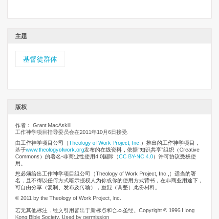
主题
基督徒群体
版权
作者： Grant MacAskill
工作神学项目指导委员会在2011年10月6日接受.
由工作神学项目公司
（
Theology of Work Project, Inc.
）推出的工作神学项目，
基于
www.theologyofwork.org
发布的在线资料，依据“知识共享”组织（Creative
Commons）的署名-非商业性使用4.0国际（
CC BY-NC 4.0
）许可协议受权使
用。
您必须给出工作神学项目组公司（Theology of Work Project, Inc.,）适当的署
名，且不得以任何方式暗示授权人为你或你的使用方式背书，在非商业用途下，
可自由分享（复制、发布及传输），重混（调整）此份材料。
© 2011 by the Theology of Work Project, Inc.
若无其他标注，经文引用皆出于新标点和合本圣经。Copyright © 1996 Hong
Kong Bible Society. Used by permission