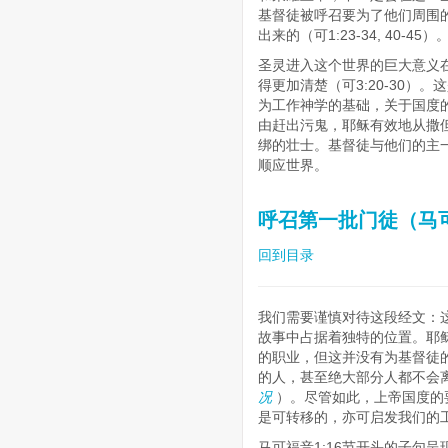
基督徒被呼召要为了他们周围
出来的（可1:23-34, 40-45）
圣灵进入这个世界的巨大意义
得更加清楚（可3:20-30
为工作神学的基础，关于国度
由赶出污鬼，耶稣有效地从撒
绑的壮士。基督徒与他们的主
顺应世界。
呼召第一批门徒（马可福
回到目录
我们需要谨慎对待这段经文：
故事中占据着独特的位置。耶
的职业，但这并没有为基督徒
的人，甚至绝大部分人都不会
况
）。尽管如此，上帝国度的
是可转移的，亦可启发我们的
马可福音1:16节开头的子句