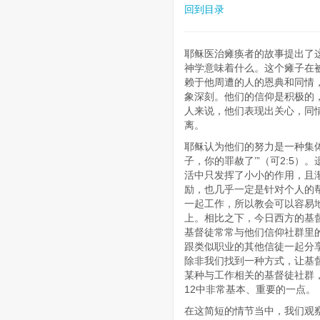
回到目录
耶稣医治瘫痪者的故事提出了
神学意味着什么。这个瘫子在
赖于他周遭的人的恩典和同情
象深刻。他们的信仰是积极的
人来说，他们表现出关心，同
离。
耶稣认为他们的努力是一种集体
子，你的罪赦了’”（可2:5
活中只发挥了小小的作用，且
励，也几乎一定是针对个人的
一起工作，所以教会可以容易
上。相比之下，今日西方的基
基督徒常常与他们信仰社群里
跟类似职业的其他信徒一起分
除非我们找到一种方式，让基
某种与工作相关的基督徒社群，
12中非常基本、重要的一点。
在这简短的情节当中，我们观