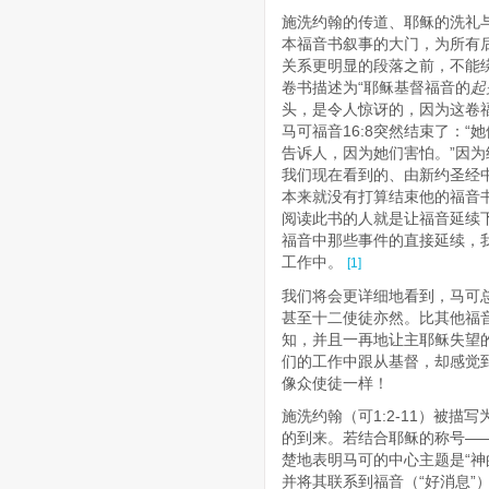
施洗约翰的传道、耶稣的洗礼
本福音书叙事的大门，为所有
关系更明显的段落之前，不能绕
卷书描述为“耶稣基督福音的
起
头，是令人惊讶的，因为这卷
马可福音16:8突然结束了：
告诉人，因为她们害怕。”因
我们现在看到的、由新约圣经中
本来就没有打算结束他的福音书
阅读此书的人就是让福音延续
福音中那些事件的直接延续，
工作中。
[1]
我们将会更详细地看到，马可
甚至十二使徒亦然。比其他福
知，并且一再地让主耶稣失望
们的工作中跟从基督，却感觉
像众使徒一样！
施洗约翰（可1:2-11）被描写
的到来。若结合耶稣的称号——
楚地表明马可的中心主题是“神的
并将其联系到福音（“好消息”