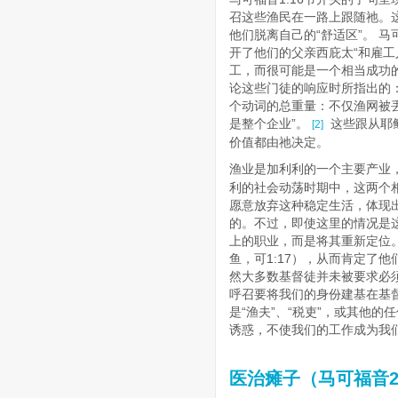
召这些渔民在一路上跟随祂。
他们脱离自己的“舒适区”。​
马
开了他们的父亲西庇太“和雇工
工，而很可能是一个相当成功的家族企
论这些门徒的响应时所指出的：
个动词的总重量：不仅渔网被
是整个企业”。​
这些跟从耶
[2]
价值都由祂决定。
渔业是加利利的一个主要产业
利的社会动荡时期中，这两个
愿意放弃这种稳定生活，体现
的。不过，即使这里的情况是
上的职业，而是将其重新定位。
鱼，可1:17），从而肯定了
然大多数基督徒并未被要求必
呼召要将我们的身份建基在基
是“渔夫”、“税吏”，或其他
诱惑，不使我们的工作成为我们
医治瘫子（马可福音2: