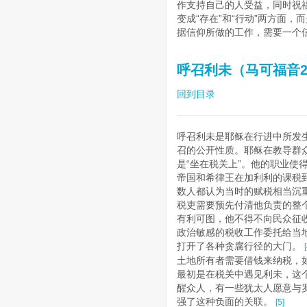
作支持自己的人受益，同时祝
变成“存在”和“行动”两方面
据信仰所做的工作，需要一个
呼召利未（马可福音2:1
回到目录
呼召利未是耶稣在行进中所发生
召的公开性质。耶稣在教导群众
是“坐在税关上”。他的职业使
帝国和希律王在加利利的课税
数人都认为当时的赋税相当沉
税吏需要预先付清他负责的整
有利可图，他不得不向民众征
政治敏感的税收工作委托给当
打开了各种贪腐行径的大门。
土地所有者需要借钱来纳税，
最初是在税关中遇见利未，这
醒众人，有一些犹太人愿意与罗
强了这种负面的关联。
[5]