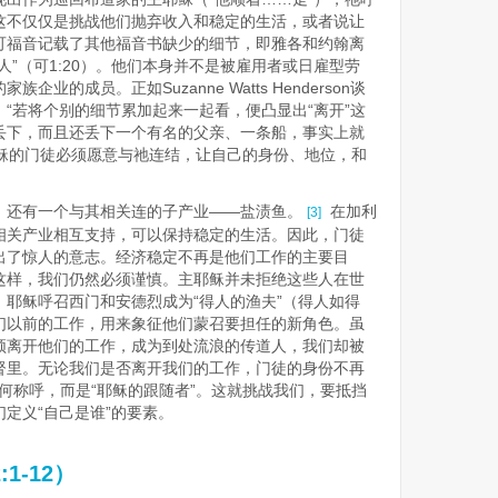
这不仅仅是挑战他们抛弃收入和稳定的生活，或者说让
可福音记载了其他福音书缺少的细节，即雅各和约翰离
人”（可1:20）。他们本身并不是被雇用者或日雇型劳
业的成员。正如Suzanne Watts Henderson谈
“若将个别的细节累加起来一起看，便凸显出“离开”这
丢下，而且还丢下一个有名的父亲、一条船，事实上就
稣的门徒必须愿意与祂连结，让自己的身份、地位，和
，还有一个与其相关连的子产业——盐渍鱼。
在加利
[3]
相关产业相互支持，可以保持稳定的生活。因此，门徒
出了惊人的意志。经济稳定不再是他们工作的主要目
这样，我们仍然必须谨慎。主耶稣并未拒绝这些人在世
耶稣呼召西门和安德烈成为“得人的渔夫”（得人如得
他们以前的工作，用来象征他们蒙召要担任的新角色。虽
须离开他们的工作，成为到处流浪的传道人，我们却被
督里。无论我们是否离开我们的工作，门徒的身份不再
的任何称呼，而是“耶稣的跟随者”。这就挑战我们，要抵挡
定义“自己是谁”的要素。
1-12）