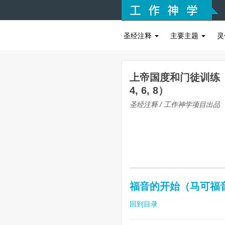
圣经注释
主要主题
灵
上帝国度和门徒训练（
4, 6, 8）
圣经注释 / 工作神学项目出品
福音的开始（马可福音1
回到目录