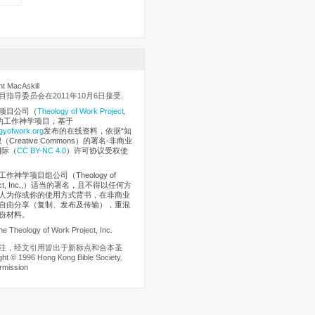
 MacAskill
指导委员会在2011年10月6日接受.
项目公司
（
Theology of Work Project,
的工作神学项目，基于
gyofwork.org
发布的在线资料，依据“知
Creative Commons）的署名-非商业
国际（
CC BY-NC 4.0
）许可协议受权使
作神学项目组公司（Theology of
oject, Inc.,）适当的署名，且不得以任何方
人为你或你的使用方式背书，在非商业
自由分享（复制、发布及传输），重混
份材料。
he Theology of Work Project, Inc.
注，经文引用皆出于新标点和合本圣
t © 1996 Hong Kong Bible Society.
rmission