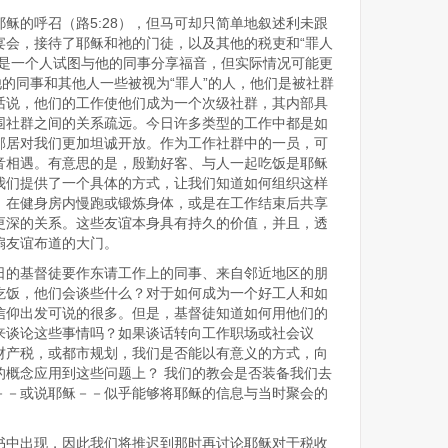
稣的呼召（路5:28），但马可却只简单地叙述利未跟
宴会，接待了耶稣和祂的门徒，以及其他的税吏和“罪人
来是一个人试图与他的同事分享福音，但实际情况可能更
他的同事和其他人一些被视为“罪人”的人，他们是被社群
话说，他们的工作使他们成为一个次级社群，其内部具
围社群之间的关系疏远。今日许多类型的工作中都是如
邻居对我们更加坦诚开放。作为工作社群中的一员，可
音相遇。有意思的是，殷勤好客、与人一起吃饭是耶稣
我们提供了一个具体的方式，让我们知道如何组织这样
，在健身房内慢跑或锻炼身体，或是在工作结束后共享
更深的关系。这些友谊本身具有持久的价值，并且，透
扇友谊布道的大门。
日的基督徒要作东请工作上的同事、来自邻近地区的朋
吃饭，他们会谈些什么？对于如何成为一个好工人和如
信仰出发可说的很多。但是，基督徒知道如何用他们的
来谈论这些事情吗？如果谈话转向工作职场或社会议
财产税，或都市规划，我们是否能以有意义的方式，向
的概念应用到这些问题上？ 我们的教会是否装备我们去
－－或说耶稣－－似乎能够将耶稣的信息与当时聚会的
书中出现，因此我们将推迟到那时再讨论耶稣对于税收