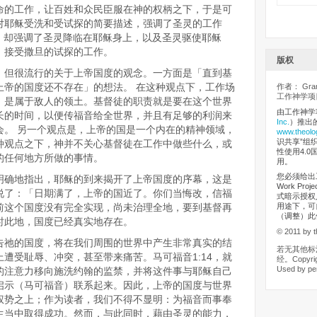
命的工作，让百姓和众民臣服在神的权柄之下，于是可
对耶稣受洗和受试探的简要描述，强调了圣灵的工作
简单，却强调了圣灵降临在耶稣身上，以及圣灵驱使耶稣
）接受撒旦的试探的工作。
版权
、但很流行的关于上帝国度的观念。一方面是「直到基
上帝的国度还不存在」的想法。 在这种观点下，工作场
作者： Grant
工作神学项目
，是属于敌人的领土。基督徒的职责就是要在这个世界
由工作神学
长的时间，以便传福音给全世界，并且有足够的利润来
Inc.
）推出
会。
另一个观点是，上帝的国是一个内在的精神领域，
www.theolo
识共享”组织（
种观点之下，神并不关心基督徒在工作中做些什么，或
性使用4.0
的任何地方所做的事情。
用。
您必须给出工
明确地指出，耶稣的到来揭开了上帝国度的序幕，这是
Work Pr
说了：「日期满了，上帝的国近了。你们当悔改，信福
式暗示授权
目前这个国度没有完全实现，尚未治理全地，要到基督再
用途下，可
（调整）此
时此地，国度已经真实地存在。
© 2011 by t
告祂的国度，将在我们周围的世界中产生非常真实的结
若无其他标
遭受耻辱、冲突，甚至带来痛苦。马可福音1:14，就
经。Copyrigh
Used by pe
们的注意力移向施洗约翰的监禁，并将这件事与耶稣自己
启示（马可福音）联系起来。因此，上帝的国度与世界
权势之上；作为读者，我们不得不显明：为福音而事奉
生当中取得成功。然而，与此同时，藉由圣灵的能力，