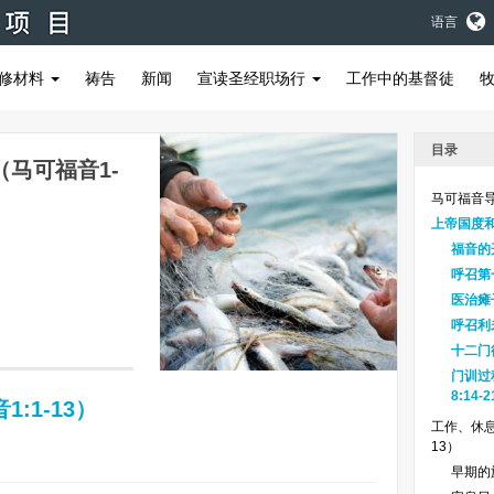
语言
修材料
祷告
新闻
宣读圣经职场行
工作中的基督徒
目录
马可福音1-
马可福音
上帝国度和门
福音的
呼召第
医治瘫子
呼召利未
十二门徒
门训过程（
8:14-2
:1-13）
工作、休息
13）
早期的旅