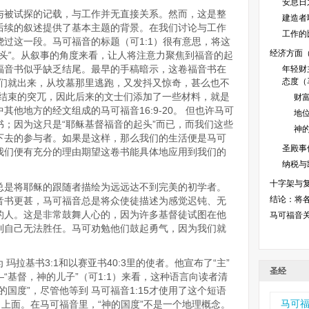
安息日之
与被试探的记载，与工作并无直接关系。然而，这是整
建造者耶
后续的叙述提供了基本主题的背景。在我们讨论与工作
工作的比
过这一段。马可福音的标题（可1:1）很有意思，将这
经济方面（
头”
。从叙事的角度来看，让人将注意力聚焦到福音的起
福音书似乎缺乏结尾。最早的手稿暗示，这卷福音书在
年轻财
态度（马
“她们就出来，从坟墓那里逃跑，又发抖又惊奇，甚么也不
为结束的突兀，因此后来的文士们添加了一些材料，就是
财富
其他地方的经文组成的马可福音16:9-20。
但也许马可
地位
；因为这只是“耶稣基督福音的起头”而已，而我们这些
神的
下去的参与者。如果是这样，那么我们的生活便是马可
圣殿事件
我们便有充分的理由期望这卷书能具体地应用到我们的
纳税与凯
十字架与复活
总是将耶稣的跟随者描绘为远远达不到完美的初学者。
结论：将
音书更甚，马可福音总是将众使徒描述为感觉迟钝、无
的人。这是非常鼓舞人心的，因为许多基督徒试图在他
马可福音
到自己无法胜任。马可劝勉他们鼓起勇气，因为我们就
为 玛拉基书3:1和以赛亚书40:3里的使者。他宣布了“主”
圣经
“基督，神的儿子”（可1:1）来看，这种语言向读者清
国度”，尽管他等到 马可福音1:15才使用了这个短语
马可
）上面。在马可福音里，“神的国度”不是一个地理概念。