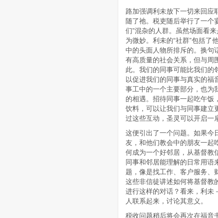
路加强调利未放下一切来回应耶
随了祂。税吏随后举行了一个
们”混杂的人群。虽然场面看
为微妙。利未的“社群”包括了
中的头面人物所排斥的。换句
有高质量的社会关系，但与周
此。我们的同事可能比我们的
以促进我们的同事与真实的福
事工中的一个主要部分，也为
的相遇。招待同事一起吃午饭
饮料，可以让我们与同事建立
过这些互动，圣灵可以开启一
这便引出了一个问题。如果今
友，和他们教会中的朋友一起
何成为一个好邻居，从基督教
同事和邻居能理解的日常用语
题，像是找工作、客户服务、
这些非信徒讲述如何将基督教
进行这样的对话？看来，利未
人联系起来，讨论其意义。
税收问题稍后将会再次在福音