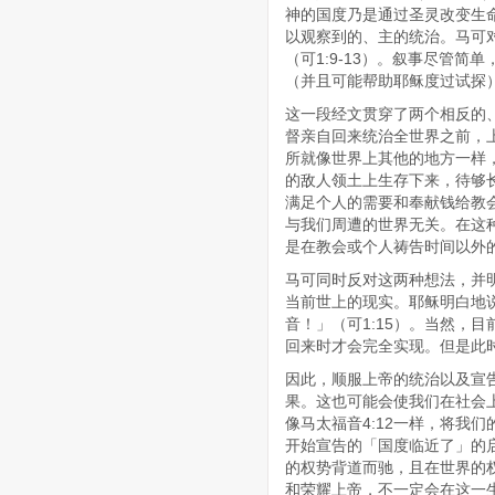
神的国度乃是通过圣灵改变生
以观察到的、主的统治。马可
（可1:9-13）。叙事尽管
（并且可能帮助耶稣度过试探
这一段经文贯穿了两个相反的
督亲自回来统治全世界之前，
所就像世界上其他的地方一样
的敌人领土上生存下来，待够
满足个人的需要和奉献钱给教
与我们周遭的世界无关。在这
是在教会或个人祷告时间以外
马可同时反对这两种想法，并
当前世上的现实。耶稣明白地
音！」（可1:15）。当然，
回来时才会完全实现。但是此
因此，顺服上帝的统治以及宣
果。这也可能会使我们在社会上
像马太福音4:12一样，将我
开始宣告的「国度临近了」的
的权势背道而驰，且在世界的
和荣耀上帝，不一定会在这一