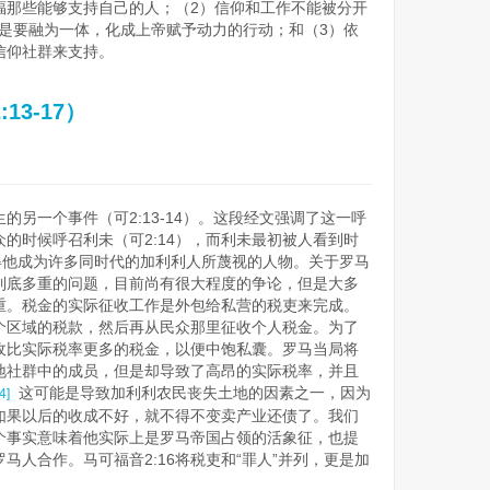
福那些能够支持自己的人；（2）信仰和工作不能被分开
，而是要融为一体，化成上帝赋予动力的行动；和（3）依
信仰社群来支持。
3-17）
的另一个事件（可2:13-14）。这段经文强调了这一呼
的时候呼召利未（可2:14），而利未最初被人看到时
得他成为许多同时代的加利利人所蔑视的人物。关于罗马
到底多重的问题，目前尚有很大程度的争论，但是大多
重。税金的实际征收工作是外包给私营的税吏来完成。
个区域的税款，然后再从民众那里征收个人税金。为了
收比实际税率更多的税金，以便中饱私囊。罗马当局将
地社群中的成员，但是却导致了高昂的实际税率，并且
这可能是导致加利利农民丧失土地的因素之一，因为
[4]
如果以后的收成不好，就不得不变卖产业还债了。我们
个事实意味着他实际上是罗马帝国占领的活象征，也提
马人合作。马可福音2:16将税吏和“罪人”并列，更是加