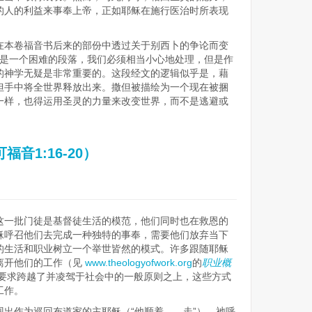
的人的利益来事奉上帝，正如耶稣在施行医治时所表现
。
在本卷福音书后来的部份中透过关于别西卜的争论而变
）。这是一个困难的段落，我们必须相当小心地处理，但是作
的神学无疑是非常重要的。这段经文的逻辑似乎是，藉
但手中将全世界释放出来。撒但被描绘为一个现在被捆
一样，也得运用圣灵的力量来改变世界，而不是逃避或
音1:16-20）
这一批门徒是基督徒生活的模范，他们同时也在救恩的
稣呼召他们去完成一种独特的事奉，需要他们放弃当下
的生活和职业树立一个举世皆然的模式。许多跟随耶稣
离开他们的工作（见
www.theologyofwork.org
的
职业概
要求跨越了并凌驾于社会中的一般原则之上，这些方式
工作。
呈现出作为巡回布道家的主耶稣（“他顺着……走”），祂呼