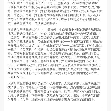
伯来妇女产下的男婴（出1:15-17）。 总的来说，在圣经中的“敬畏神”
（及相关表达）指的是与以色列立约的神（希伯来文，
YHWH
）之间保
持一种健康的顺服关系。她们“对神的敬畏”超过了对埃及法老可能会杀害
她们的恐惧。另外，她们的勇气很有可能来自于她们的工作。是不是那
些每天接生新生命的人会更加珍惜生命，以至于即使是王命令她们这么
做，谋杀也会成为一件难以想象的事？
摩西的母亲约基别(出6:20），是另外一个面临着不可能的抉择却创造性
地找出解决办法的女人。我们很难想象她如何秘密的怀孕并成功的生下
一位男婴，紧接着就要把自己的孩子放在河里那种痛苦，但实际上这样
做是为了救他的性命。与挪亚的方舟平行的——希伯来语的“篮子”在圣经
中除此之外仅出现了一次，即挪亚的“方舟”——让我们知道，神不只是出
手救了一个婴孩或一个民族，他也会借着摩西和以色列救赎所有的被造
物。与神对收生婆的奖赏对应，神也善待了摩西的母亲。她带回了自己
的儿子并且喂养他直到足够被法老的女儿收养为止。生育和抚养孩子是
一件神圣的工作，复杂、需要很多努力，并且值得被称赞的（箴31:10-
31）。在出埃及记中，我们没有读到这个无人歌颂的女英雄约基别经历
了任何的内心挣扎。从叙事的角度看，摩西的人生是主要议题。然而圣
经在后来因为他们出于信仰的举动，称赞了约基别和摩西的父亲暗兰，
（希11:23）。
太多时候生育和抚养孩子的工作被忽视了。尤其是母亲，总是听说生养
孩子的工作不如其他工作重要、不值得被称赞。然而在出埃及记讲述如
何跟从神的故事时，首先就告诉我们生育、抚养、保护和帮助孩子的无
以伦比的重要性。本书中有很多充满勇气的作为，但第一个有勇气的作
为却是一个母亲、她的家庭和她的收生婆拿出勇气拯救了她的孩子。