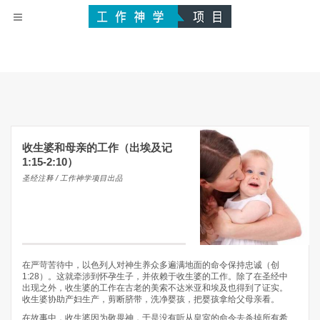
收生婆和母亲的工作（出埃及记
1:15-2:10）
圣经注释 / 工作神学项目出品
在严苛苦待中，以色列人对神生养众多遍满地面的命令保持忠诚（创
1:28）。这就牵涉到怀孕生子，并依赖于收生婆的工作。除了在圣经中
出现之外，收生婆的工作在古老的美索不达米亚和埃及也得到了证实。
收生婆协助产妇生产，剪断脐带，洗净婴孩，把婴孩拿给父母亲看。
在故事中，收生婆因为敬畏神，于是没有听从皇室的命令去杀掉所有希