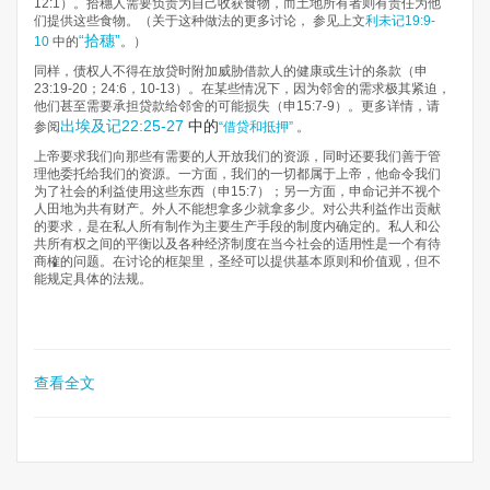
12:1）。拾穗人需要负责为自己收获食物，而土地所有者则有责任为他
们提供这些食物。（关于这种做法的更多讨论， 参见上文
利未记19:9-
“拾穗”
10
中的
。）
同样，债权人不得在放贷时附加威胁借款人的健康或生计的条款（申
23:19-20；24:6，10-13）。在某些情况下，因为邻舍的需求极其紧迫，
他们甚至需要承担贷款给邻舍的可能损失（申15:7-9）。更多详情，请
出埃及记22:25-27
中的
参阅
“借贷和抵押”
。
上帝要求我们向那些有需要的人开放我们的资源，同时还要我们善于管
理他委托给我们的资源。一方面，我们的一切都属于上帝，他命令我们
为了社会的利益使用这些东西（申15:7）；另一方面，申命记并不视个
人田地为共有财产。外人不能想拿多少就拿多少。对公共利益作出贡献
的要求，是在私人所有制作为主要生产手段的制度内确定的。私人和公
共所有权之间的平衡以及各种经济制度在当今社会的适用性是一个有待
商榷的问题。在讨论的框架里，圣经可以提供基本原则和价值观，但不
能规定具体的法规。
查看全文