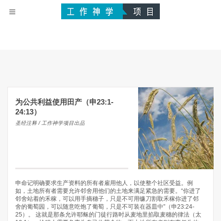
为公共利益使用田产（申23:1-
24:13）
圣经注释 / 工作神学项目出品
申命记明确要求生产资料的所有者雇用他人，以使整个社区受益。例
如，土地所有者需要允许邻舍用他们的土地来满足紧急的需要。“你进了
邻舍站着的禾稼，可以用手摘穗子，只是不可用镰刀割取禾稼你进了邻
舍的葡萄园，可以随意吃饱了葡萄，只是不可装在器皿中”（申23:24-
25）。 这就是那条允许耶稣的门徒行路时从麦地里掐取麦穗的律法（太