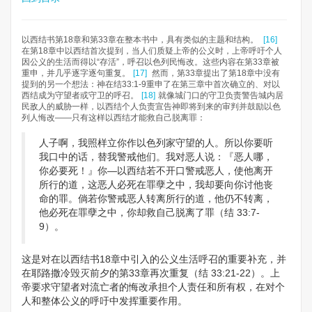
以西结书第18章和第33章在整本书中，具有类似的主题和结构。
[16]
在第18章中以西结首次提到，当人们质疑上帝的公义时，上帝呼吁个人
因公义的生活而得以“存活”，呼召以色列民悔改。这些内容在第33章被
重申，并几乎逐字逐句重复。
[17]
然而，第33章提出了第18章中没有
提到的另一个想法：神在结33:1-9重申了在第三章中首次确立的、对以
西结成为守望者或守卫的呼召。
[18]
就像城门口的守卫负责警告城内居
民敌人的威胁一样，以西结个人负责宣告神即将到来的审判并鼓励以色
列人悔改——只有这样以西结才能救自己脱离罪：
人子啊，我照样立你作以色列家守望的人。所以你要听
我口中的话，替我警戒他们。我对恶人说：『恶人哪，
你必要死！』你—以西结若不开口警戒恶人，使他离开
所行的道，这恶人必死在罪孽之中，我却要向你讨他丧
命的罪。倘若你警戒恶人转离所行的道，他仍不转离，
他必死在罪孽之中，你却救自己脱离了罪（结 33:7-
9）。
这是对在以西结书18章中引入的公义生活呼召的重要补充，并
在耶路撒冷毁灭前夕的第33章再次重复（结 33:21-22）。上
帝要求守望者对流亡者的悔改承担个人责任和所有权，在对个
人和整体公义的呼吁中发挥重要作用。