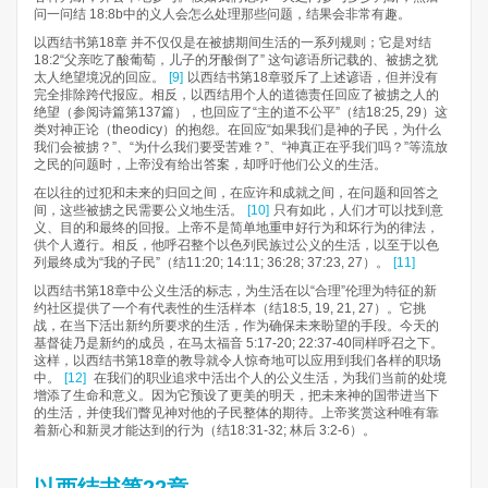
问一问结 18:8b中的义人会怎么处理那些问题，结果会非常有趣。
以西结书第18章 并不仅仅是在被掳期间生活的一系列规则；它是对结
18:2“父亲吃了酸葡萄，儿子的牙酸倒了” 这句谚语所记载的、被掳之犹
太人绝望境况的回应。
[9]
以西结书第18章驳斥了上述谚语，但并没有
完全排除跨代报应。相反，以西结用个人的道德责任回应了被掳之人的
绝望（参阅诗篇第137篇），也回应了“主的道不公平”（结18:25, 29）这
类对神正论（theodicy）的抱怨。在回应“如果我们是神的子民，为什么
我们会被掳？”、“为什么我们要受苦难？”、“神真正在乎我们吗？”等流放
之民的问题时，上帝没有给出答案，却呼吁他们公义的生活。
在以往的过犯和未来的归回之间，在应许和成就之间，在问题和回答之
间，这些被掳之民需要公义地生活。
[10]
只有如此，人们才可以找到意
义、目的和最终的回报。上帝不是简单地重申好行为和坏行为的律法，
供个人遵行。相反，他呼召整个以色列民族过公义的生活，以至于以色
列最终成为“我的子民”（结11:20; 14:11; 36:28; 37:23, 27）。
[11]
以西结书第18章中公义生活的标志，为生活在以“合理”伦理为特征的新
约社区提供了一个有代表性的生活样本（结18:5, 19, 21, 27）。它挑
战，在当下活出新约所要求的生活，作为确保未来盼望的手段。今天的
基督徒乃是新约的成员，在马太福音 5:17-20; 22:37-40同样呼召之下。
这样，以西结书第18章的教导就令人惊奇地可以应用到我们各样的职场
中。
[12]
在我们的职业追求中活出个人的公义生活，为我们当前的处境
增添了生命和意义。因为它预设了更美的明天，把未来神的国带进当下
的生活，并使我们瞥见神对他的子民整体的期待。上帝奖赏这种唯有靠
着新心和新灵才能达到的行为（结18:31-32; 林后 3:2-6）。