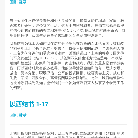
回到目录
与上帝同住不仅仅是崇拜和个人灵修的事，也是无论在职场、家庭、教
会或者社会里，过公义的生活。这并不与唯独恩典、唯独在耶稣基督里
的信心让我们得救的教义相冲突(罗 5:1)，但却指出我们的新生命始于对
基督的信仰，却因生活在各个领域的公义生活而得以完全。
以西结书为犹太人如何以俘虏的身份生活在战胜的巴比伦帝国，被残酷
地剥夺和压迫（甚至死亡）提供了一份令人信服的记述。当以色列人质
问上帝为何容许他们受这种苦难时，以西结道出了上帝的答案：因为你
们不义的生活（结18:1-17）。以色列不义的生活方式涵盖每一个领域：
婚姻和性生活，献祭和偶像崇拜，商业和政府。我们的重点是职场的实
践，而以西结对此有很多教导。他的教导涉及金融和债务、经济发展、
诚信、资本分配、职场评估、公平的投资回报、经济机会主义、成功和
失败、举报、团队合作、高管薪酬以及社团治理。此外，以西结戏剧性
地被神呼召成为先知，也给我们一个神如何呼召某人从事某个特定工作
的例证。
以西结书 1-17
回到目录
让我们按照以西结书的结构，以上帝呼召以西结成为先知开始我们的讨