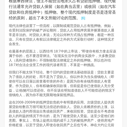
根据摩西律法，债主不能合法地永久占有贷款抵押物。现代银
行法通常允许贷款人保留（如在典当店里）或收回（如在汽车
贷款和住房抵押中）抵押物。整个现代抵押制度是否是违背圣
经的原则，超出了本文所能讨论的范围。
[6]
现代法律也设置了一些流程，以限制或规范贷款人占有抵押物。例如，
在受到法院保护的破产诉讼期间，贷款人占用抵押房屋并驱逐借款人通
常是非法的。对贷款人来说，无论以何种方式强占抵押物，都是一种压
迫。只有在贷款人有权以法律规定之外的方式采取行动时，这种情况才
会发生。
在最基本的层面上，以西结书 18:7中的上帝说，“即使你有权力拿走应该
属于你的，也不要违背律法。”在现实生活中的商业实践中，大多数贷款
人（高利贷者除外）不强制收取法律规定之外的抵押物。所以也许结
18:7对合法企业里工作的现代读者而言，不算是一种挑战。
但我们不能太快下结论。整个旧约的贷款律法基础假设是：贷款主要是
为了借款人的好处，而不是为了贷款人。你以外衣为当头借钱给人（即
使你可以在日落以前拿着邻舍的外衣）是因为你有余钱而借款人有需
要。作为贷款人，你有权确保收回款项，但前提是你已使借款人充分受
益，让他/她可以偿还你。你不应该在明知道借款人不可能偿还的情况下
借钱给人，因为你不能无限期地保留抵押品。
这在2008-2009年的抵押贷款危机中有明显的应用。次级贷款人提供房
屋贷款给数百万很可能无法偿还的借款人。贷款人依赖房价的上涨、以
及借款人违约而强迫出售或收回房产，来收回投资。贷款是在不考虑借
款人的利益的情况下作出的，是为了能使贷款人受益。这至少是他们的
意图。事实上，市场上徒然出现的成千上万的被抵押房产，使得房地产
价格贬值，以至于贷款人即使在收回房产之后也亏本。神在大约公元前