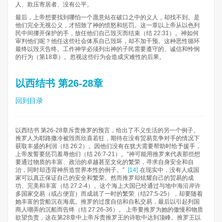
人、欺压寄居者、没有公平。
最后，上帝想要找到哪怕一个愿意站在破口之中的义人，却找不到。是
他们完全无视公义，才招致了神的愤怒和惩罚。这一章以上帝从以色列
民中间挪开保护的手，放任他们自己毁灭而结束（结 22:31）。神如何
审判他们呢？他任这些社会体系自己毁坏，却不加干预。这种恶性循环
最终以毁灭告终。工作神学必须列出神的子民需要遵守的、诚信和怜悯
的行为（第18章）。忽视这些行为会造成灾难性的后果。
以西结书 第26-28章
回到目录
以西结书 第26-28章斥责推罗的预言，给出了不义生活的另一个例子。
推罗人为耶路撒冷被毁而欣喜若狂，期待在没有贸易竞争对手的情况下
获取丰盛的利润（结 26:2）。因他们没有在犹大需要帮助时给予援手，
上帝发誓要惩罚羞辱他们（结 26:7-21）。“神可能用推罗来代表那些想
要通过物质的丰富、政治的卓越甚至文化的繁荣，寻求自身安全和自
治，同时却违背神所造世界本性的例子。”
[14]
在现实中，没有人或国
家可以真正保证自己的安全和繁荣。然而推罗却炫耀自己的贸易的成
功、完美和丰富（结 27:2-4）。这个海上大国已经通过与地中海沿岸许
多国家交易（或占便宜）而成就了一时的繁荣（结27:5-25），却要随着
她丰富的货船沉在海底。推罗的过度自信和自私交易，最后以引起列国
商人嘲弄的沉船而告终（结 27:26-36）。 上帝要推罗为她的傲慢和物质
欲望负责，这在第28章中上帝斥责推罗王的诗歌中达到顶峰。推罗王以