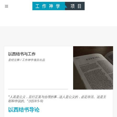
以西结书与工作
圣经注释 / 工作神学项目出品
"'人若是公义，且行正直与合理的事...这人是公义的，必定存活。这是主
耶和华说的。" (结18:5-9)
以西结书导论