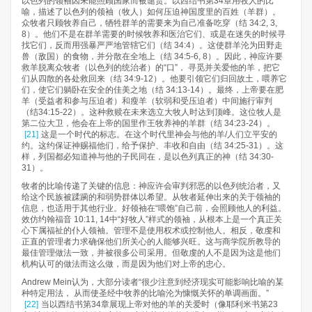
以色列的领袖因未能照顾国家而被谴责。以西结书第34章用牧人的比
喻，描述了以色列的领袖（牧人）如何压迫神国度里的百姓（羊群）。
众牧者只顾牧养自己，牺牲群羊的需要来为自己准备吃穿（结 34:2, 3,
8）。他们不是在群羊需要的时候牧养和医治它们、或是在迷失的时候寻
找它们，反而用强暴严严地管辖它们（结 34:4）。这使群羊沦为田野走
兽（敌国）的食物，并分散在全地上（结 34:5-6, 8）。因此，神应许要
救羊脱离众牧者（以色列的统治者）的“口”， 寻觅并关爱他的羊，把它
们从四散的各处救回来（结 34:9-12）。他要引领它们归回故土，喂养它
们，使它们躺卧在安全的佳美之地（结 34:13-14）。最终，上帝要在肥
羊（受益者和参与压迫者）和瘦羊（软弱和受压迫者）中间施行审判
（结34:15-22）。这种救赎在未来选立大牧人时达到顶峰。这位牧人是
第二位大卫，他会在上帝的国里作王牧养神的羊群（结 34:23-24）。
[21]
这是一个时代的标志。在这个时代里神会与他的羊/人们立平安的
约。这约保证神赐福他们，给予保护、丰收和自由（结 34:25-31）。这
样，列国都必知道神与他的子民同在，是以色列真正的神（结 34:30-
31）。
牧者的比喻传递了关键的信息：神应许会审判邪恶的以色列统治者，又
给这个民族被蹂躏的和弱势群体以希望。从牧者延伸出来的关于领袖的
信息，也适用于其他行业。好领袖在“喂饱”自己前，会照顾他人的利益。
效仿约翰福音 10:11, 14中“好牧人”样式的领袖，从根本上是一个真正关
心下属福祉的仆人领袖。管理不是使用权术或控制他人。相反，敬虔和
正直的管理者力求确保他们所关心的人能够兴旺。这与商学院所教导的
最佳管理做法一致，并被很多公司采用。但敬虔的人不是因为这是他们
机构认可的做法而这么做，而是因为他们对上帝的忠心。
Andrew Mein认为，大部分读者“很少注意到经济现实可能影响比喻的某
种特定用法， 从而使圣经中牧养的比喻沦为慷慨关怀的单调画面。”
[22]
当以西结书第34章展现上帝对他的羊的关爱时（像耶利米书第23