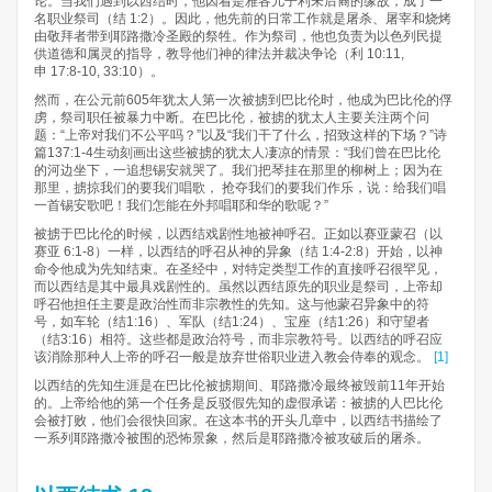
论。当我们遇到以西结时，他因着是雅各儿子利未后裔的缘故，成了一
名职业祭司（结 1:2）。因此，他先前的日常工作就是屠杀、屠宰和烧烤
由敬拜者带到耶路撒冷圣殿的祭牲。作为祭司，他也负责为以色列民提
供道德和属灵的指导，教导他们神的律法并裁决争论（利 10:11,
申 17:8-10, 33:10）。
然而，在公元前605年犹太人第一次被掳到巴比伦时，他成为巴比伦的俘
虏，祭司职任被暴力中断。在巴比伦，被掳的犹太人主要关注两个问
题：“上帝对我们不公平吗？”以及“我们干了什么，招致这样的下场？”诗
篇137:1-4生动刻画出这些被掳的犹太人凄凉的情景：“我们曾在巴比伦
的河边坐下，一追想锡安就哭了。我们把琴挂在那里的柳树上；因为在
那里，掳掠我们的要我们唱歌， 抢夺我们的要我们作乐，说：给我们唱
一首锡安歌吧！我们怎能在外邦唱耶和华的歌呢？”
被掳于巴比伦的时候，以西结戏剧性地被神呼召。正如以赛亚蒙召（以
赛亚 6:1-8）一样，以西结的呼召从神的异象（结 1:4-2:8）开始，以神
命令他成为先知结束。在圣经中，对特定类型工作的直接呼召很罕见，
而以西结是其中最具戏剧性的。虽然以西结原先的职业是祭司，上帝却
呼召他担任主要是政治性而非宗教性的先知。这与他蒙召异象中的符
号，如车轮（结1:16）、军队（结1:24）、宝座（结1:26）和守望者
（结3:16）相符。这些都是政治符号，而非宗教符号。以西结的呼召应
该消除那种人上帝的呼召一般是放弃世俗职业进入教会侍奉的观念。
[1]
以西结的先知生涯是在巴比伦被掳期间、耶路撒冷最终被毁前11年开始
的。上帝给他的第一个任务是反驳假先知的虚假承诺：被掳的人巴比伦
会被打败，他们会很快回家。在这本书的开头几章中，以西结书描绘了
一系列耶路撒冷被围的恐怖景象，然后是耶路撒冷被攻破后的屠杀。