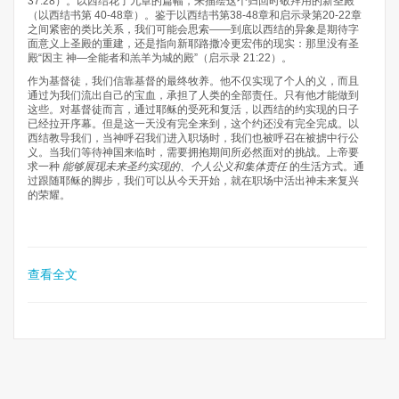
37:28）。以西结花了九章的篇幅，来描绘这个归回时敬拜用的新圣殿
（以西结书第 40-48章）。鉴于以西结书第38-48章和启示录第20-22章
之间紧密的类比关系，我们可能会思索——到底以西结的异象是期待字
面意义上圣殿的重建，还是指向新耶路撒冷更宏伟的现实：那里没有圣
殿“因主 神—全能者和羔羊为城的殿”（启示录 21:22）。
作为基督徒，我们信靠基督的最终牧养。他不仅实现了个人的义，而且
通过为我们流出自己的宝血，承担了人类的全部责任。只有他才能做到
这些。对基督徒而言，通过耶稣的受死和复活，以西结的约实现的日子
已经拉开序幕。但是这一天没有完全来到，这个约还没有完全完成。以
西结教导我们，当神呼召我们进入职场时，我们也被呼召在被掳中行公
义。当我们等待神国来临时，需要拥抱期间所必然面对的挑战。上帝要
求一种
能够展现未来圣约实现的、个人公义和集体责任
的生活方式。通
过跟随耶稣的脚步，我们可以从今天开始，就在职场中活出神未来复兴
的荣耀。
查看全文