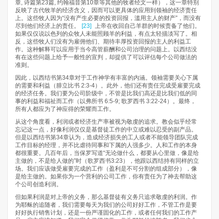
章, 诗篇第23篇, 约翰福音第10章等其他的牧者经文一样），这一章特别
反映了古代牧羊的经济含义，因而可以更具体的应用到领袖的经济责任
上。这些牧人因为“没有产生必要的投资回报，滥用主人的财产”，而没有
尽到他们经济上的责任。
[23]
上帝在收回自己羊群的时候责备了他们。
如果仅仅说以色列的众牧人未能照顾羊的利益，有点太轻描淡写了。相
反，这些牧人们没有为雇佣他们、期待丰厚投资回报的主人的利益工
作。这种解释可以应用于当今高管薪酬和公司治理的问题上。以西结没
有在这些问题上给予一般性的宣判，却提供了可以评估每个公司做法的
准则。
因此，以西结书第34章对于工作神学有丰富的内涵。领袖需要关心下属
的需要和利益（腓立比书 2:3-4）。此外，他们还有责任完成受雇要完成
的经济任务。我们要为公司阶级中，不管是比我们高还是比我们低的同
事的利益和福祉而工作（以弗所书 6:5-9; 歌罗西书 3:22-24）。最终，
所有人都应为了神应得的荣耀而工作。
从这个角度看，利润或者经济生产率被视为敬虔的追求。教会似乎经常
忘记这一点，好像利润仅仅是基督徒工作的中立或难以忍受的副产品。
但是以西结书第34章认为，造成经济损失的工人或者不能领导团队完成
工作目标的经理，并不比虐待同事和下属的人强多少。人和工作的本身
都很重要。几百年后，当保罗写道“无论做什么，都要从心里做，像是给
主做的，不是给人做的”时（歌罗西书3:23），他跟以西结持有同样的立
场。我们应该做受雇要完成的工作（盈利是不可分割的组成部分），像
是给主做的。如果你为一个营利的公司工作，你有责任为了神去帮助这
个公司创造利润。
但如果利润是对上帝的义务，那么基督徒有义务只追求敬虔的利润。作
为耶稣的追随者，我们需要每天为我们的公司好好工作，不管工作是要
好好执行销售计划，还是一份严谨固化的工作，或者任何我们的工作产