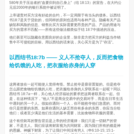
580年关于压迫者的“血要归到自己身上”（结 18:13）的宣告，在大约公
元后2000年的银行系统中被证明了。
上帝谴责对买方没有好处的合约，不一定局限于有当头的债务。以西结
书18:7是关于贷款的，但同样的原则也适用与各种产品。隐瞒有关产品
缺陷和风险的信息、销售比买方实际需要更昂贵的产品、产品的用途与
买方的需求不匹配——所有这些做法都类似于结 18:7中描述的压迫。
他们甚至可以隐藏在意图良好的企业里，除非卖方把买方的利益当作销
售中不可侵犯的目标。用以西结的话来说，关心买方是为了“存活”。
以西结书18:7b —— 义人不抢夺人，反而把食物
给饥饿的人吃，把衣服给赤身的人穿
这两者放在一起可能使人觉得奇怪。禁止抢夺是毋容置疑的。但是抢夺
怎么跟把食物给饥饿的人吃，把衣服给赤身的人穿联系在一起呢？同以
西结书 18:7a一样，关心他人经济福祉的要求把这两者联系在一起。但
是，在这种情况下，“他人”不是商业交易中的交易对手，而是在日常生活
中遇到的另一个人。假如你遇到一个人，你不能抢夺他们急需的、而对
你只是想要的东西。如果你遇到人缺乏而你有多余的东西，你应当分给
他们；或者至少满足他们生活的基本需要，比如食物和衣服的需要。
这个有些刺耳的警告背后是上帝的经济规律：我们只是一切财产的管
家，不是主人。我们应该将财富视为共同财富，因为我们所有的都是神
的恩赐。神赐下财富，为了让我们中间没有穷人（申6:10-15; 15:1-