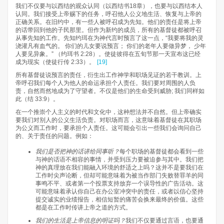
我们不仅要与以西结的观众认同（以西结书18章），也要与以西结本人
认同。我们接受上帝赐下的任务，呼召他人公义地生活、恢复与上帝的
正确关系。在旧约中，有一些人被呼召成为先知。他们的责任是将上帝
的话带回到他的子民那里。但作为新约的成员，所有的基督徒都被呼召
从事先知的工作。先知约珥在为神代言时预言了这一点，“我要将我的灵
浇灌凡有血气的。 你们的儿女要说预言； 你们的老年人要做异梦， 少年
人要见异象。” （约珥书 2:28）。使徒彼得在五旬节那一天宣布这已经
成为现实（使徒行传 2:33）。
[19]
所有基督徒说预言的责任，衍生出工作神学和职场见证的若干教训。上
帝呼召我们每个人为他人的命运承担个人责任。我们要对周围的人负
责，自然而然地成为了守望者。不仅是他们的生命受到威胁; 我们同样如
此（结 33:9）。
在一个推崇个人主义的时代和文化中，这种想法并不自然。但上帝确实
要我们对别人的公义生活负责。对职场而言，这意味着基督徒在其职场
为公义而工作时，要承担个人责任。这可能会引出一些我们会询问自己
的、关于责任的问题。例如：
我们是否把神的话讲给同事听？
每个职场的基督徒都会看到一些
与神的话语不相容的事情，并受到压力要被迫参与其中。我们把
神的真理放在我们能融入环境的舒适之上吗？这并不是要我们在
工作时尖声论断，但却可能意味着为被当作部门失败替罪羊的同
事鸣不平、或者第一个投票支持放弃一个误导性的广告活动。这
可能意味着承认你自己在办公室冲突中的责任，或者以信心坚持
提交诚实的业绩报告，相信短暂的痛苦会换来最终的价值。这些
都是在工作时传讲上帝之道的方式。
我们的生活是上帝信息的明证吗？
我们不仅要通过言语，也要通