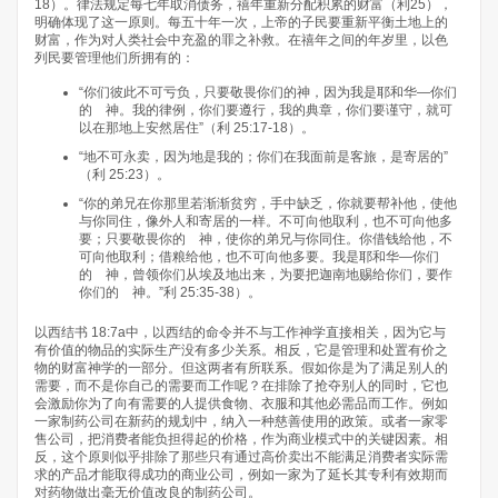
18）。律法规定每七年取消债务，禧年重新分配积累的财富（利25），
明确体现了这一原则。每五十年一次，上帝的子民要重新平衡土地上的
财富，作为对人类社会中充盈的罪之补救。在禧年之间的年岁里，以色
列民要管理他们所拥有的：
“你们彼此不可亏负，只要敬畏你们的神，因为我是耶和华—你们
的 神。我的律例，你们要遵行，我的典章，你们要谨守，就可
以在那地上安然居住”（利 25:17-18）。
“地不可永卖，因为地是我的；你们在我面前是客旅，是寄居的”
（利 25:23）。
“你的弟兄在你那里若渐渐贫穷，手中缺乏，你就要帮补他，使他
与你同住，像外人和寄居的一样。不可向他取利，也不可向他多
要；只要敬畏你的 神，使你的弟兄与你同住。你借钱给他，不
可向他取利；借粮给他，也不可向他多要。我是耶和华—你们
的 神，曾领你们从埃及地出来，为要把迦南地赐给你们，要作
你们的 神。”利 25:35-38）。
以西结书 18:7a中，以西结的命令并不与工作神学直接相关，因为它与
有价值的物品的实际生产没有多少关系。相反，它是管理和处置有价之
物的财富神学的一部分。但这两者有所联系。假如你是为了满足别人的
需要，而不是你自己的需要而工作呢？在排除了抢夺别人的同时，它也
会激励你为了向有需要的人提供食物、衣服和其他必需品而工作。例如
一家制药公司在新药的规划中，纳入一种慈善使用的政策。或者一家零
售公司，把消费者能负担得起的价格，作为商业模式中的关键因素。相
反，这个原则似乎排除了那些只有通过高价卖出不能满足消费者实际需
求的产品才能取得成功的商业公司，例如一家为了延长其专利有效期而
对药物做出毫无价值改良的制药公司。