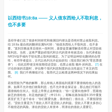
以西结书18:8a —— 义人借东西给人不取利息，
也不多要
圣经学者们花了很多时间研究和推测旧约律法是否绝对禁止收取利息。
结 18:8a 最自然的翻译应属NASB：“他借东西给人不取利息，也不多
要。”直到宗教改革后很长一段时间，基督徒普遍理解圣经禁止对贷款收
取利息。当然，这将严重妨碍现代和古代的资本有效流动；当代译者如
NRSV似乎倾向于软化禁止取利的规定。为了证明这种软化翻译的合理
性，有些学者提出，古代以色列允许起始折扣（现在我们称为“零息票债
券”）；但此后即使没有按期偿还贷款，也禁止收取 额外 的利息。
[7]
在
讨论担保的话题时，评估整个现代利息制度的合法性超出了本文的范
围。
[8]
我们不再继续讨论，取而代之以检查这两种情况下的结果如
何。
若按照较为严格的解释，那么有钱人将面临到底要不要借钱给他人的选
择。如果不允许他们收取利息，也不允许拿走保证金，那么他们可能不
愿借钱给任何人。但是上帝禁止这种做法：“你一定要向他伸手，照着他
缺乏的借给他，补足他的缺乏”（申15:8）。耶稣在路加福音6:35中重复
甚至扩充了这个命令：“你们要爱仇敌，善待他们；借出去，不要指望偿
还。”贷款主要是为了借款人而不是贷款人的利益。贷款人不要太多担心
不能偿还的风险。潜在的贷款人有资本，而潜在的借款人需要它。