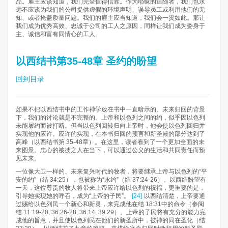
品。雇主应该知道，我们完全值得信靠。作为耶稣的追随者，我们也永
远不应该为我们的公司提供虚假的环境声明、误导员工或利用他们的无
知、或者掩盖质量问题。我们的雇主应当知道，我们会一贯如此。那让
我们成为优秀高效、忠诚于公司的工人之原因，同样让我们成为委身于
主、诚信和富有同情心的工人。
以西结书第35-48章 圣约的盼望
回到目录
如果不把以西结书中的工作神学放在书中一直暗示的、未来归回的背景
下，我们的讨论就是不完整的。上帝和以色列之间的约，似乎因以色列
未能履约而被打断。但当以色列回转归向上帝时，他会使以色列回归并
实现他的应许。应许的实现，在本书归回的预言和新圣殿的部分达到了
高峰（以西结书第 35-48章）。在这里，读者看到了一个更加全面的未
来图景。忠心的被掳之人在当下，可以通过公义的生活和共同责任而预
见未来。
一位像大卫一样的、未来复兴时代的牧者，将要继承上帝与以色列的“平
安的约”（结 34:25），也被称为“永约”（结 37:24-26）。以西结盼望有
一天，这位尊贵的牧人将带来上帝应许给以色列的祝福，更重要的是，
引导她实现她的呼召，成为“上帝的子民”。
[24]
以西结清楚，上帝要通
过赐给以色列民一个新心和新灵，来完成他在结 18:31中的命令（参阅
结 11:19-20; 36:26-28; 36:14; 39:29）。上帝的子民将有充分的能力完
成他的旨意，并且使以色列民在他们的新圣所中，被神的同在圣化（结