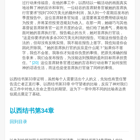
过行动来传福音。在他的事工中，以西结以一幅活动的画面真实
地诠释了神的应许和审判。一位硅谷的首席财务官被她的首席执
行官要求“找到”200万美元的额外利润，加入到一个星期后发布的
季度报告中。这位首席财务官知道，这需要将某些费用错误地划
为投资，并将某些投资违规划为收入。在那一周，她碰巧与其他
基督徒首席财务官一起开月度的会议。他们给了她勇气，勇敢地
面对她的首席执行官。报告截止的当天，她对首席执行官说，
“这是你要求的有多余200万美元利润的报告。可能这份报告是合
法的，但却没有反映实情。我不能在报告上签字。我也知道你会
因此开除我。” 她的首席执行官的反应是什么呢？“如果你不签
字，我也不会签。我靠你才知道你负责的事情。把原先准确的报
告拿来，我们会发布报告，为没能达到预期的盈利目标而承担责
任。”​
[20]
这位首席财务官透过她的言语和行动诠释了如何按照
神的话语生活，而这也促使首席执行官做了同样的事情。
以西结书第33章证明，虽然每个人需要活出个人的义，先知也有责任警
告流亡者正直行事。以西结书第33章 中守望者的比喻，反应了神对我们
在工作中对他人生命之责任的期望。这为下一章中用不同的比喻表达类
似观点奠定了基础。
以西结书第34章
回到目录