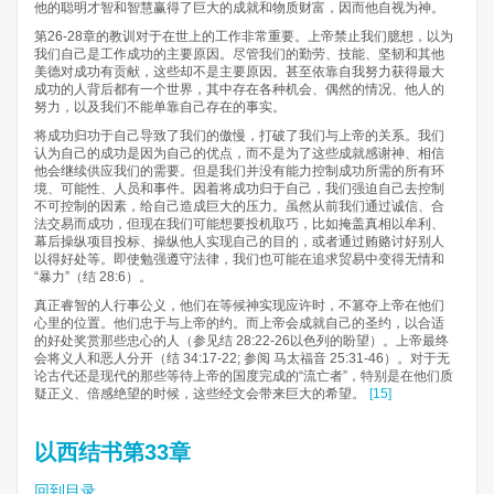
他的聪明才智和智慧赢得了巨大的成就和物质财富，因而他自视为神。
第26-28章的教训对于在世上的工作非常重要。上帝禁止我们臆想，以为
我们自己是工作成功的主要原因。尽管我们的勤劳、技能、坚韧和其他
美德对成功有贡献，这些却不是主要原因。甚至依靠自我努力获得最大
成功的人背后都有一个世界，其中存在各种机会、偶然的情况、他人的
努力，以及我们不能单靠自己存在的事实。
将成功归功于自己导致了我们的傲慢，打破了我们与上帝的关系。我们
认为自己的成功是因为自己的优点，而不是为了这些成就感谢神、相信
他会继续供应我们的需要。但是我们并没有能力控制成功所需的所有环
境、可能性、人员和事件。因着将成功归于自己，我们强迫自己去控制
不可控制的因素，给自己造成巨大的压力。虽然从前我们通过诚信、合
法交易而成功，但现在我们可能想要投机取巧，比如掩盖真相以牟利、
幕后操纵项目投标、操纵他人实现自己的目的，或者通过贿赂讨好别人
以得好处等。即使勉强遵守法律，我们也可能在追求贸易中变得无情和
“暴力”（结 28:6）。
真正睿智的人行事公义，他们在等候神实现应许时，不篡夺上帝在他们
心里的位置。他们忠于与上帝的约。而上帝会成就自己的圣约，以合适
的好处奖赏那些忠心的人（参见结 28:22-26以色列的盼望）。上帝最终
会将义人和恶人分开（结 34:17-22; 参阅 马太福音 25:31-46）。对于无
论古代还是现代的那些等待上帝的国度完成的“流亡者”，特别是在他们质
疑正义、倍感绝望的时候，这些经文会带来巨大的希望。
[15]
以西结书第33章
回到目录