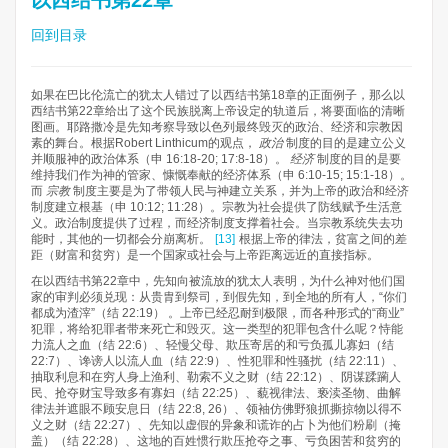
以西结书第22章
回到目录
如果在巴比伦流亡的犹太人错过了以西结书第18章的正面例子，那么以
西结书第22章给出了这个民族脱离上帝设定的轨道后，将要面临的清晰
图画。耶路撒冷是先知考察导致以色列最终毁灭的政治、经济和宗教因
素的舞台。根据Robert Linthicum的观点，
政治
制度的目的是建立公义
并顺服神的政治体系（申 16:18-20; 17:8-18）。
经济
制度的目的是要
维持我们作为神的管家、慷慨奉献的经济体系（申 6:10-15; 15:1-18）。
而
宗教
制度主要是为了带领人民与神建立关系，并为上帝的政治和经济
制度建立根基（申 10:12; 11:28）。宗教为社会提供了防线赋予生活意
义。政治制度提供了过程，而经济制度支撑着社会。当宗教系统失去功
能时，其他的一切都会分崩离析。
[13]
根据上帝的律法，贫富之间的差
距（财富和贫穷）是一个国家或社会与上帝距离远近的直接指标。
在以西结书第22章中，先知向被流放的犹太人表明，为什么神对他们国
家的审判必须兑现：从贵胄到祭司，到假先知，到全地的所有人，“你们
都成为渣滓”（结 22:19） 。上帝已经忍耐到极限，而各种形式的“商业”
犯罪，将给犯罪者带来死亡和毁灭。这一类型的犯罪包含什么呢？恃能
力流人之血（结 22:6）、轻慢父母、欺压寄居的和亏负孤儿寡妇（结
22:7）、谗谤人以流人血（结 22:9）、性犯罪和性骚扰（结 22:11）、
抽取利息和在穷人身上渔利、勒索不义之财（结 22:12）、阴谋蹂躏人
民、抢夺财宝导致多有寡妇（结 22:25）、藐视律法、亵渎圣物、曲解
律法并遮眼不顾安息日（结 22:8, 26）、领袖仿佛野狼抓撕掠物以得不
义之财（结 22:27）、先知以虚假的异象和谎诈的占卜为他们粉刷（掩
盖）（结 22:28）、这地的百姓惯行欺压抢夺之事、亏负困苦和贫穷的