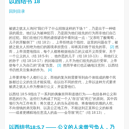
以西结书 18
回到目录
被掳之犹太人询问“我们干了什么招致这样的下场？” ，乃是出于一种错
误的观念。他们认为被神惩罚，乃是因为他们祖先的行为而非他们自己
的过犯。我们在他们引用的虚假谚语中看到这一点：“父亲吃了酸葡萄，
儿子的牙酸倒了”（结 18:2）。上帝拒绝这个指控。这里的问题在于，被
掳之犹太人拒绝为他们的困境承担责任，却将其归咎于祖先的罪。
[2]
然
而，上帝清楚地指出，每个人都将根据他自己的义或不义而受审。关于
一个公义的人（结 18:5-9）、他作恶的儿子（结 18:10-13）、和他行义
的孙子（结 18:14-17）的比喻说明，人不为他们祖先的品行受审。上帝
使每个人为自己的“灵魂”负责。
[3]
然而学者们也正确地注意到，以西结
书仍然关注集体的作为。
[4]
上帝要求每个人都行公义，而他的复兴则需要等到由个体组成的整个民
族都过公义的生活才能实现。在以往不同的世代，上帝以这种方式要求
被虏之犹太人作为整体行公义，并监督他们。
以西结 18:5-9指出了一系列的偶像崇拜和道德行为——包括各种公义和
邪恶的行为。这些行为构成了判定一个人“存活”或“死亡”的原则。其中四
项行为与工作有关：将欠债之人的当头还给他、将食物给饥饿的人吃、
不向借钱的弟兄取利、以及公正地工作。不能达到正直和公义的标准
——或者更糟糕地任意流人的血——会导致“死亡”（结 18:13）。
以西结书18:5,7 —— 公义的人未曾亏负人，乃