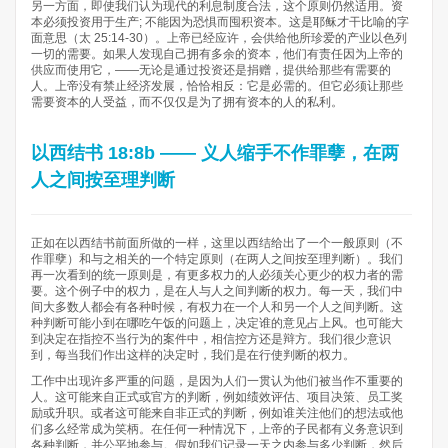
另一方面，即使我们认为现代的利息制度合法，这个原则仍然适用。资
本必须投资用于生产; 不能因为恐惧而囤积资本。这是耶稣才干比喻的字
面意思（太 25:14-30）。上帝已经应许，会供给他所珍爱的产业以色列
一切的需要。如果人发现自己拥有多余的资本，他们有责任因为上帝的
供应而使用它，——无论是通过投资还是捐赠，提供给那些有需要的
人。上帝没有禁止经济发展，恰恰相反：它是必需的。但它必须让那些
需要资本的人受益，而不仅仅是为了拥有资本的人的私利。
以西结书 18:8b —— 义人缩手不作罪孽，在两
人之间按至理判断
正如在以西结书前面所做的一样，这里以西结给出了一个一般原则（不
作罪孽）和与之相关的一个特定原则（在两人之间按至理判断）。我们
再一次看到的统一原则是，有更多权力的人必须关心更少的权力者的需
要。这个例子中的权力，是在人与人之间判断的权力。每一天，我们中
间大多数人都会有各种时候，有权力在一个人和另一个人之间判断。这
种判断可能小到在哪吃午饭的问题上，决定谁的意见占上风。也可能大
到决定在指控不当行为的案件中，相信控方还是辩方。我们很少意识
到，每当我们作出这样的决定时，我们是在行使判断的权力。
工作中出现许多严重的问题，是因为人们一贯认为他们被当作不重要的
人。这可能来自正式或官方的判断，例如绩效评估、项目决策、员工奖
励或升职。或者这可能来自非正式的判断，例如谁关注他们的想法或他
们多么经常成为笑柄。在任何一种情况下，上帝的子民都有义务意识到
各种判断，并公平地参与。假如我们记录一天之内参与多少判断，然后