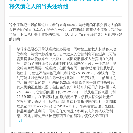
将欠债之人的当头还给他
这个原则把一般的压迫罪（希伯来语
daka
）与特定的不将欠债之人的当
头还给他的罪（
ḥăbōl
）结合在一起。为了理解并应用这个原则，我们先
了解一下以色列关于贷款的律法。《Anchor Yale 圣经辞典》对此有很好
的归纳：
希伯来圣经公开承认贷款的必要性，同时禁止债权人从债务人收
取利息。与现代标准相比，古代近东的贷款利息可能过高（可能
需要提前从贷款本金中支取）。试图说服债权人放弃潜在的利
润，是为了照顾上帝从奴隶制中解放出来的人民。一个弟兄可能
变得贫穷而需要一笔贷款，但因为有同一位神“曾领你们从埃及
地出来”，债主不能向他取利（利未记 25:35-38）。神认为，取
利可能让以色列人陷入另一种奴隶制——经济奴役——的压迫之
中。值得注意的是，利未记第25章 全部都是关乎维持神所救赎
的人民的正直性问题，包括在安息年和禧年归还田产的问题（利
25:1-34），贷款的问题（利 25:35-38），以及雇工的问题（利
25:39-55）。在不能取利的原始要求下，债权人接受贷款抵押
的权利被明确认可，却禁止滥用自由处置抵押物的权利（参阅出
埃及记 22:25–27; 申命记 24:10–13）。如果经营合理，某些抵
押品可能产生利润，同时在任何情况下都可以向外邦人收取利
息。因此，即使严格按照摩西五经的解释，债权人仍可谋生。​
[5]