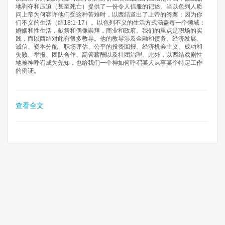
地剥夺和压迫（甚至死亡）提供了一份令人信服的记述。当以色列人质
问上帝为何容许他们受这种苦难时，以西结道出了上帝的答案：因为你
们不义的生活（结18:1-17）。以色列不义的生活方式涵盖每一个领域：
婚姻和性生活，献祭和偶像崇拜，商业和政府。我们的重点是职场的实
践，而以西结对此有很多教导。他的教导涉及金融和债务、经济发展、
诚信、资本分配、职场评估、公平的投资回报、经济机会主义、成功和
失败、举报、团队合作、高管薪酬以及社团治理。此外，以西结戏剧性
地被神呼召成为先知，也给我们一个神如何呼召某人从事某个特定工作
的例证。
查看全文