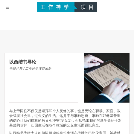
以西结书导论
圣经注释 / 工作神学项目出品
与上帝同住不仅仅是崇拜和个人灵修的事，也是无论在职场、家庭、教
会或者社会里，过公义的生活。这并不与唯独恩典、唯独在耶稣基督里
的信心让我们得救的教义相冲突(罗 5:1)，但却指出我们的新生命始于对
基督的信仰，却因生活在各个领域的公义生活而得以完全。
以西结书为犹太人如何以俘虏的身份生活在战胜的巴比伦帝国，被残酷