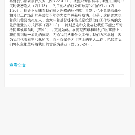
基督徒仍然要履行义务（西3:22-4:1）。按照耶稣的榜样，我们在面对冲
突时饶恕别人（西1:13），为了他人的益处而放弃我们的权力（西
1:20）。这并不意味着我们缺乏严格的标准或问责制，也不意味着商业
和其他工作场所的基督徒不能努力竞争并获得成功。但是，这的确意味
着我们需要饶恕别人，也意味着基督徒不能总是按照他们工作场所的文
化所接受的方式行事（西3:1-3），特别是这种文化会让我们不能公平对
待同事或雇员时（西4:1），更是如此。在阿尼西母和腓利门的事情上，
我们看到这一原则的体现。无论我们从事什么工作，我们力求卓越，因
为我们代表着主耶稣的名，而不仅仅是为了世上的主人工作，也知道我
们将从主那里得着我们的赏赐为基业（西3:23-24）。
查看全文