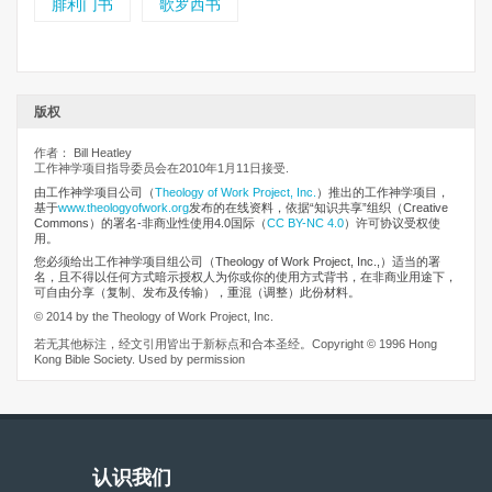
腓利门书
歌罗西书
版权
作者： Bill Heatley
工作神学项目指导委员会在2010年1月11日接受.
由工作神学项目公司
（
Theology of Work Project, Inc.
）推出的工作神学项目，
基于
www.theologyofwork.org
发布的在线资料，依据“知识共享”组织（Creative
Commons）的署名-非商业性使用4.0国际（
CC BY-NC 4.0
）许可协议受权使
用。
您必须给出工作神学项目组公司（Theology of Work Project, Inc.,）适当的署
名，且不得以任何方式暗示授权人为你或你的使用方式背书，在非商业用途下，
可自由分享（复制、发布及传输），重混（调整）此份材料。
© 2014 by the Theology of Work Project, Inc.
若无其他标注，经文引用皆出于新标点和合本圣经。Copyright © 1996 Hong
Kong Bible Society. Used by permission
认识我们