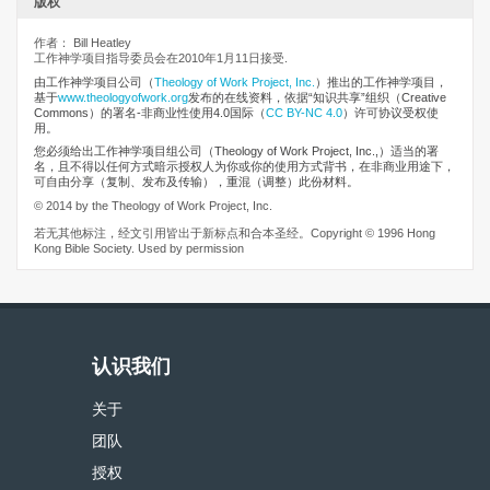
版权
作者： Bill Heatley
工作神学项目指导委员会在2010年1月11日接受.
由工作神学项目公司
（
Theology of Work Project, Inc.
）推出的工作神学项目，
基于
www.theologyofwork.org
发布的在线资料，依据“知识共享”组织（Creative
Commons）的署名-非商业性使用4.0国际（
CC BY-NC 4.0
）许可协议受权使
用。
您必须给出工作神学项目组公司（Theology of Work Project, Inc.,）适当的署
名，且不得以任何方式暗示授权人为你或你的使用方式背书，在非商业用途下，
可自由分享（复制、发布及传输），重混（调整）此份材料。
© 2014 by the Theology of Work Project, Inc.
若无其他标注，经文引用皆出于新标点和合本圣经。Copyright © 1996 Hong
Kong Bible Society. Used by permission
认识我们
关于
团队
授权