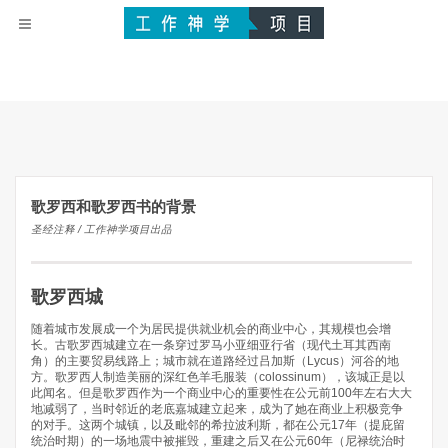
歌罗西和歌罗西书的背景
圣经注释 / 工作神学项目出品
歌罗西城
随着城市发展成一个为居民提供就业机会的商业中心，其规模也会增
长。古歌罗西城建立在一条穿过罗马小亚细亚行省（现代土耳其西南
角）的主要贸易线路上；城市就在道路经过吕加斯（Lycus）河谷的地
方。歌罗西人制造美丽的深红色羊毛服装（colossinum），该城正是以
此闻名。但是歌罗西作为一个商业中心的重要性在公元前100年左右大大
地减弱了，当时邻近的老底嘉城建立起来，成为了她在商业上积极竞争
的对手。这两个城镇，以及毗邻的希拉波利斯，都在公元17年（提庇留
统治时期）的一场地震中被摧毁，重建之后又在公元60年（尼禄统治时