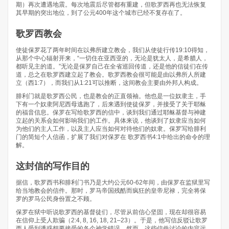
期）再次遭遇地震。每次地震后尽管都有重建，但歌罗西再也无法恢复
其早期的突出地位，到了公元400年这个城市已经不复存在了。
歌罗西教会
使徒保罗花了两年时间在以弗所建立教会，我们从使徒行传19:10得知，
从那个中心辐射开来，“一切住在亚西亚的，无论是犹太人，是希腊人，
都听见主的道。”无论是保罗自己在全省巡回传道，还是他的信徒们在传
道，总之在歌罗西建立起了教会。歌罗西教会很可能是由以弗所人所建
立（西1:7），而我们从1:21可以推断，这间教会主要由外邦人构成。
腓利门就是歌罗西公民，也是教会的正直领袖。他也是一位奴隶主，手
下有一个奴隶阿尼西母逃跑了，后来遇到使徒保罗，并接受了关于耶稣
的福音信息。保罗在写给歌罗西的信中，谈到我们通过耶稣基督与神建
立起的关系会如何影响我们的工作。具体来说，他谈到了奴隶应当如何
为他们的主人工作，以及主人应当如何对待他们的奴隶。保罗写给腓利
门的简短个人信函，扩展了我们对保罗在 歌罗西书4:1中给出的命令的理
解。
这封信的写作目的
据信，歌罗西书和腓利门书乃是大约公元60-62年间，由保罗在监狱里写
给当地教会的信件。那时，罗马帝国残酷而疯狂的皇帝尼禄，完全将保
罗的罗马公民身份置之不顾。
保罗在狱中听说歌罗西的基督徒们，尽管从前信心坚固，现在却很容易
在信仰上受人欺骗（2:4, 8, 16, 18, 21–23）。于是，他写信反驳让歌罗
西人受到诱惑想要接受的各个神学错误。然而，这些信件讨论的内容远