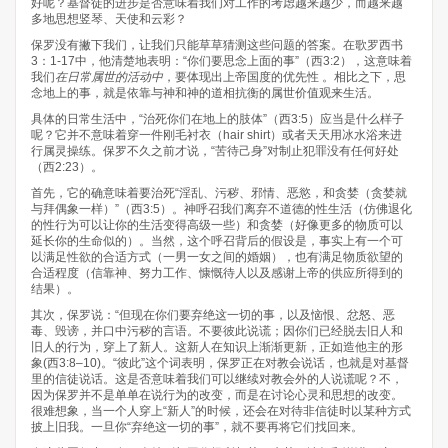
好呢？基督徒的进步是否意味着我们对工作的考虑越来越少，而越来越
多地思想竖琴、天使和云彩？
保罗没有撇下我们，让我们只能草草猜测这些问题的答案。在歌罗西书
3：1-17中，他清楚地表明：“你们要思念上面的事”（西3:2），这意味着
我们
在日常属世的活动中
，要体现出上帝国度的优先性 。相比之下，思
念地上的事，就是依靠与神和神的道相抗衡的属世价值观来生活。
具体的日常生活中，“治死你们在地上的肢体”（西3:5）应当是什么样子
呢？它并不意味着穿一件刚毛衬衣（hair shirt）或者天天用冰水浴来进
行属灵操练。保罗不久之前才说，“苦待己身”对制止犯罪没有任何好处
（西2:23）。
首先，它的确意味着要治死“淫乱、污秽、邪情、恶慾，和贪婪（贪婪就
与拜偶象一样）”（西3:5）。神呼召我们离弃不道德的性生活（仿佛退化
的性行为可以让你的生活变得高级一些）和贪婪（好像更多的物质可以
延长你的生命似的）。当然，这个呼召背后的假设是，事实上有一个可
以满足性欲的合适方式（一男一女之间的婚姻），也有满足物质欲望的
合适程度（信靠神、努力工作、慷慨待人以及感谢上帝的供应所得到的
结果）。
其次，保罗说：“但现在你们要弃绝这一切的事，以及恼恨、忿怒、恶
毒、毁谤，并口中污秽的言语。不要彼此说谎；因你们已经脱去旧人和
旧人的行为，穿上了新人。这新人在知识上渐渐更新，正如造他主的形
象(西3:8–10)。“彼此”这个词表明，保罗正在对教会说话，也就是对基督
里的信徒说话。这是否意味着我们可以继续对教会外的人说谎呢？不，
因为保罗并不是单单在说行为的改变，而是在讨论心灵和思想的改变。
很难想象，当一个人穿上“新人”的时候，还会在对待非信徒时以某种方式
披上旧我。一旦你“弃绝这一切的事”，就不要再将它们找回来。