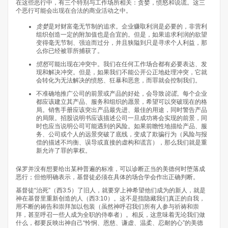
在这些恶行中，有三个特别与工作场所相关：贪婪，愤怒和说谎。这三
个恶行可能会出现在合法的商业活动之中。
贪婪
是对财富毫无节制的追求。企业赚取利润是必要的，非营利
组织创造一定的附加值也是合宜的。但是，如果追求利润的欲望
变得毫无节制、强迫而过分，并且狭隘到只是寻求个人利益，那
么你已经被罪所捕获了。
愤怒
可能出现在冲突中。我们在任何工作场合都有必要表达、发
现和解决冲突。但是，如果我们不能公开公正地处理冲突，它就
会转化为无法解决的愤怒、狂暴和恶意，而罪就会控制我们。
不准确地推广公司的前景或产品的好处，会导致
说谎
。每个企业
都应该建立其产品、服务和组织的愿景，希望可以突破现在的格
局。销售手册应该突出产品最先进、最佳的用途，同时警告产品
的局限。招股说明书应该描述公司一旦成功将会实现的前景，同
时也应当说明公司可能遇到的风险。如果前瞻性地描绘产品、服
务、公司或个人的远景突破了底线，变成了欺骗行为（风险与报
偿的描述不均衡、误导或直接的虚构和谎言），那么我们就是重
新允许了罪的掌权。
保罗并没有想要给出某种普遍的标准，可以诊断正当的美德何时堕落成
恶行；但他明确表示，基督徒必须在具体的场合学会作出正确判断。
基督徒“治死”（西3:5）了旧人，就要穿上神希望他们成为的新人，就是
神在基督里重新创造的人（西3:10）。这不是指隐藏我们真正的自我，
用不断的祷告和崇拜加以包装（虽然神呼召我们所有人参与祈祷和崇
拜，甚至呼召一些人成为全职的侍奉者）。相反，这意味着无论我们做
什么，都要反映出神自己“怜悯、恩慈、谦虚、温柔、忍耐的心”的美德