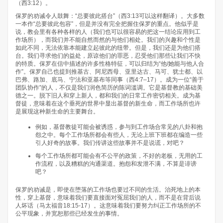
（西3:12）。
保罗的劝诫令人鼓舞：“总要彼此搭台”（西3:13可以这样翻译）。大多数
一本作“总要彼此包容”，但是并没有完全把握住保罗的重点。他似乎是
说，教会里有各种各样的人（我们也可以很容易的把这一结论应用到工
作场所），而我们并不能自然而然的与他们相处。我们的兴趣和个性是
如此不同，无法依靠本能建立起彼此的纽带。但是，我们还是为他们搭
台。我们寻求他们的益处，原谅他们的罪恶，忍受他们那些让我们不快
的特质。保罗在信中描述的许多性格特征，可以归结为“他/她能与他人合
作”。保罗自己也提到推基古、阿尼西母、亚里达古、马可、犹士都、以
巴弗、路加、底马、宁法和亚基布等同事（西4:7–17）。成为一位“善于
团队协作”的人，不仅是我们润色简历的陈词滥调。它是基督教的基础美
德之一。脱下旧人和穿上新人，都和我们的日常工作密切相关。成为基
督徒，意味着在这个垂死的世界中显出基督的新生命，而工作场所也许
是展现这种新生命的主要舞台。
例如，基督教徒可能会被诱惑，参与到工作场合常见的八卦和抱
怨之中。每个工作场所都会有些人，无论上班下班都在编造一些
引人好奇的故事。我们传讲这些故事并不是说谎，对吧？
每个工作场所都可能会有不公平的政策，不好的老板，无用的工
作流程，以及糟糕的沟通渠道。抱怨和发泄不满，不算是诽谤
吧？
保罗的劝诫是，即使在堕落的工作场也要过不同的生活。治死地上的本
性，穿上基督，意味着我们要直接面对冤屈我们的人，而不是在背后说
人坏话（马太福音18:15-17）。这意味着我们要努力纠正工作场所的不
公平现象，并宽恕那些已经发生的事情。