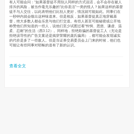
有人可能会问：“如果基督徒不用别人同样的方式说话，会不会存在被人
排斥的风险，被当作毫无乐趣的“比你圣洁”一类的怪人？如果这样的基督
徒不与人交往，以此表明他们比别人更好，情况就可能如此。同事们在
一秒钟内就会嗅出这种味道来。但是相反，如果基督徒真正地穿戴基
督，绝大多数人都会乐意与他们打交道。有些人甚至可能秘密或公开地
称赞他们所知道的一些人，说他们至少试图过着“怜悯、恩慈、谦虚、温
柔、忍耐”的生活（西3:12）。同样地，拒绝欺骗的基督徒工人（无论是
拒绝误导性的广告文案还是揭穿荣耀的庞氏骗局），都可能会发现诚实
的代价是多了一些敌人。但是当证券交易委员会上门来的时候，他们也
可能让有些同事对耶稣的道有了新的认识。
查看全文