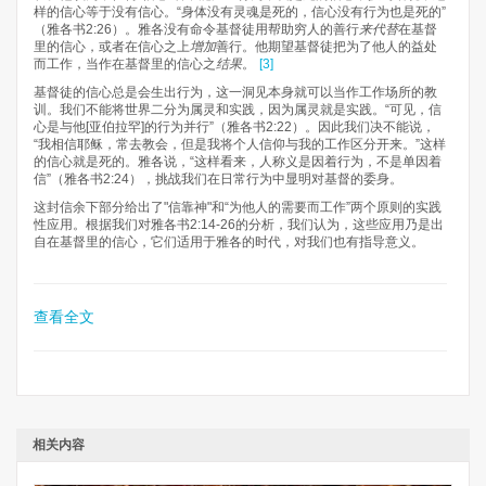
样的信心等于没有信心。“身体没有灵魂是死的，信心没有行为也是死的”
（雅各书2:26）。雅各没有命令基督徒用帮助穷人的善行
来代替
在基督
里的信心，或者在信心之上
增加
善行。他期望基督徒把为了他人的益处
而工作，当作在基督里的信心之
结果
。
[3]
基督徒的信心总是会生出行为，这一洞见本身就可以当作工作场所的教
训。我们不能将世界二分为属灵和实践，因为属灵就是实践。“可见，信
心是与他[亚伯拉罕]的行为并行”（雅各书2:22）。因此我们决不能说，
“我相信耶稣，常去教会，但是我将个人信仰与我的工作区分开来。”这样
的信心就是死的。雅各说，“这样看来，人称义是因着行为，不是单因着
信”（雅各书2:24），挑战我们在日常行为中显明对基督的委身。
这封信余下部分给出了"信靠神"和“为他人的需要而工作”两个原则的实践
性应用。根据我们对雅各书2:14-26的分析，我们认为，这些应用乃是出
自在基督里的信心，它们适用于雅各的时代，对我们也有指导意义。
查看全文
相关内容