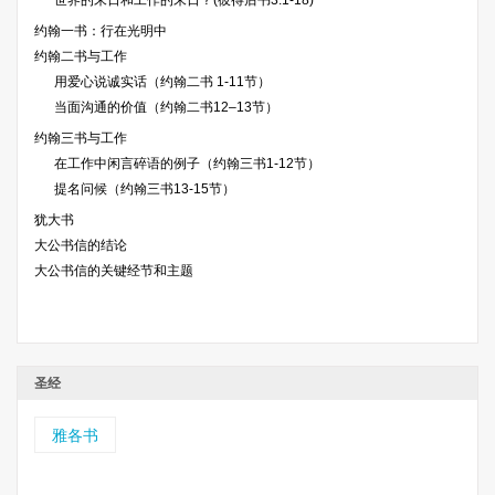
世界的末日和工作的末日？(彼得后书3:1-18)
约翰一书：行在光明中
约翰二书与工作
用爱心说诚实话（约翰二书 1-11节）
当面沟通的价值（约翰二书12–13节）
约翰三书与工作
在工作中闲言碎语的例子（约翰三书1-12节）
提名问候（约翰三书13-15节）
犹大书
大公书信的结论
大公书信的关键经节和主题
圣经
雅各书