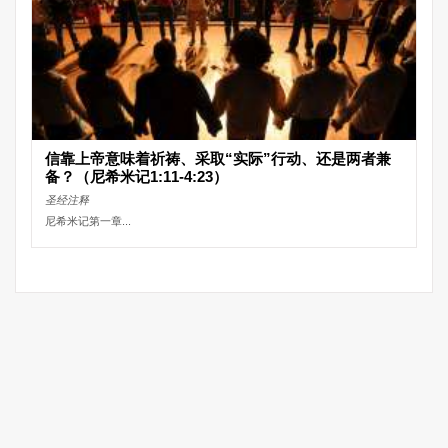
信靠上帝意味着祈祷、采取“实际”行动、还是两者兼
备？（尼希米记1:11-4:23）
圣经注释
尼希米记第一章...