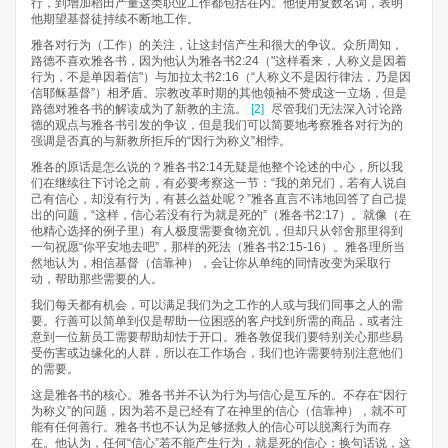
行，到增加稻田产量这类职业工作都包括在内。他使用复数名词，表明
他期望基督徒持续不断地工作。
雅各对行为（工作）的关注，让这封信产生和很大的争议。众所周知，
路德不喜欢雅各书，因为他认为雅各书2:24（"这样看来，人称义是因着
行为，不是单因着信"）与加拉太书2:16（“人称义不是因行律法，乃是因
信耶稣基督”）相矛盾。宗教改革时期的其他领袖不赞成这一立场，但是
路德对雅各书的解读成为了新教的主流。
[2]
尽管我们无法深入讨论路
德的观点与雅各书引发的争议，但是我们可以简要地考察雅各对行为的
强调是否真的与新教所拒斥的“因行为称义”相悖。
雅各的原话是怎么说的？雅各书2:14无疑是他整个论述的中心，所以我
们在继续往下讨论之前，有必要考察这一节：“我的弟兄们，若有人说自
己有信心，却没有行为，有甚么益处呢？”雅各直言不讳地回答了自己提
出的问题，“这样，信心若没有行为就是死的”（雅各书2:17）。就像（在
他精心选择的例子里）有人极度需要食物充饥，但却只从邻舍那里得到
一句祝愿“你平安地去吧”，那样的死法（雅各书2:15-16）。雅各理所当
然地认为，相信基督（信靠神），会让你从单纯的同情改变为采取行
动，帮助那些需要的人。
我们每天都有机会，可以满足我们为之工作的人或与我们同事之人的需
要。行善可以简单到仅是帮助一位困惑的客户找到所需的商品，或者注
意到一位新员工需要帮助却怯于开口。雅各敦促我们要特别关心那些易
受伤害或边缘化的人群，所以在工作场合，我们也许需要特别注意他们
的需要。
这是雅各书的核心。雅各书并不认为行为与信心是互斥的。不存在“因行
为称义”的问题，因为若不是已经有了在神里的信心（信靠神），就不可
能有任何善行。雅各书也不认为足够拯救人的信心可以脱离行为而存
在。他认为，任何“信心”若不能产生行为，就是死的信心；换句话说，这