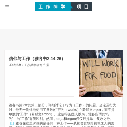
信仰与工作（雅各书2:14-26）
圣经注释 / 工作神学项目出品
雅各书第2章的第二部分，详细讨论了行为（工作）的问题。当论及行为
时，他无一例外地使用了复数的“行为（works）”(希腊文
erga
)，而不是
单数的“工作”（希腊文
ergon
）。这使得某些人以为，雅各所谓的“行
为”，与“工作”有所区别。然而，erga和ergon仅仅只是单、复数之分。
[1]
雅各在这里讨论的是任何一种工作——从施舍食物给饥饿之人的善