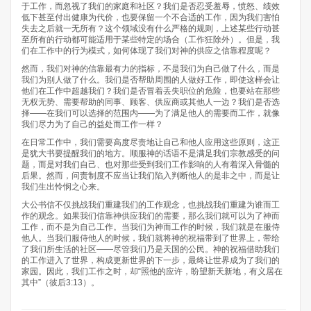
于工作，而忽视了我们的家庭和社区？我们是否忍受羞辱，愤怒、绩效
低下甚至付出健康为代价，也要保留一个不合适的工作，因为我们害怕
失去之后就一无所有？这个领域没有什么严格的规则，上述某些行动甚
至所有的行动都可能适用于某些特定的场合（工作狂除外）。但是，我
们在工作中的行为模式，如何体现了我们对神的供应之信靠程度呢？
然而，我们对神的信靠最有力的指标，不是我们为自己做了什么，而是
我们为别人做了什么。我们是否帮助周围的人做好工作，即使这样会让
他们在工作中超越我们？我们是否冒着丢失职位的危险，也要站在那些
无权无势、需要帮助的同事、顾客、供应商或其他人一边？我们是否选
择——在我们可以选择的范围内——为了满足他人的需要而工作，就像
我们尽力为了自己的益处而工作一样？
在日常工作中，我们需要高度尽责地让自己和他人应用这些原则，这正
是犹大书要提醒我们的地方。顺服神的话语不是满足我们宗教感受的问
题，而是对我们自己、也对那些受到我们工作影响的人有着深入骨髓的
后果。然而，问责制度不应当让我们陷入判断他人的是非之中，而是让
我们生出怜悯之心来。
大公书信不仅挑战我们重建我们的工作观念，也挑战我们重建为谁而工
作的观念。如果我们信靠神供应我们的需要，那么我们就可以为了神而
工作，而不是为自己工作。当我们为神而工作的时候，我们就是在服侍
他人。当我们服侍他人的时候，我们就将神的祝福带到了世界上，带给
了我们所生活的社区——尽管我们乃是天国的公民。神的祝福借助我们
的工作进入了世界，构成更新世界的下一步，最终让世界成为了我们的
家园。因此，我们工作之时，却“照他的应许，盼望新天新地，有义居在
其中”（彼后3:13）。