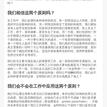
吗？
我们相信这两个原则吗？
在工作中，我们会遇到各种各样的状况。有一些情况会让人怀疑，是否
真的可以信靠神的供应。另一些情况则肯定了原则的有效性。我们都知
道有人似乎全然信靠神，但是却没有得到他们需要的东西。有人失去了
工作，房子，退休储蓄，甚至失去了生命。另一方面，我们也得到一些
出乎期望之外的好东西，乃是我们无论如何努力都不可能挣得到的。一
个新的机会，一件小事引来巨大的成功，一个投资得到极好的回报，或
者一个陌生人提供了我们的需要。那么，我们真的可以信靠神供应我们
真正需要的一切吗？大公书信邀请我们反复思量这个深刻的问题，直到
我们有了确定的答案为止。这也许意味着终生的纠结。然而即使那样，
也胜过全然不去考虑它。
我们应当主要为满足他人的需要而工作，这一原则也同样充满疑问。这
与经济学的基本假设——所有工人行动的主要动机都是为了增进自己的
福利——不一致。它与社会主流的工作态度——“永远争第一”——相冲
突。我们要求（如果我们有权这样做）得到公平报酬的明证。我们会不
会同样要求得到证据，证明我们的工作充分地惠及了他人？
我们会不会在工作中应用这两个原则？
我们可以通过考察为养活自己所做的事情，来评估我们对神的供养之信
任程度。我们是否囤积知识，好使自己在公司里不可或缺？我们是否要
求雇佣合同或离职补偿协议（黄金降落伞，golden parachutes），才能
对未来有安全感？我们工作的时候，会时时担心下岗吗？我们是否沉迷