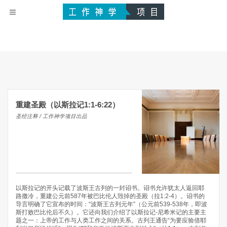
重建圣殿（以斯拉记1:1-6:22）
圣经注释 / 工作神学项目出品
以斯拉记的开头记载了波斯王古列的一封诏书。诏书允许犹太人返回耶
路撒冷，重建公元前587年被巴比伦人毁掉的圣殿（拉1:2-4）。诏书的
导言明确了它宣布的时间：“波斯王古列元年”（公元前539-538年，即波
斯打败巴比伦后不久）。它还向我们介绍了以斯拉记-尼希米记的主要主
题之一：上帝的工作与人类工作之间的关系。古列王通告“为要应验借耶