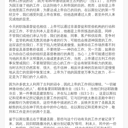
利米口所说的话”，因为“耶和华激动波斯王古列的心”（拉1:1）。古列作
为国王做了他的工作，以达到他个人和帝国的目的。然而，这却是上帝
在他里面工作的结果，为要达成上帝自己的目的。在以斯拉记的第一节
经文中，我们感受到是上帝在掌权。但他选择通过人类，甚至外邦人来
完成他的旨意。
今天的职场基督徒也相信，上帝可以通过非基督徒和世俗机构的行动和
决定工作。不管古列本人是否承认，他都是上帝所拣选的器皿。同样，
不管我们或他们承认与否，我们的老板、同事、客户和供应商、竞争对
手、监管机构或无数其他参与者的行为，可能也会推进神国度的工作。
这应该拦住我们，不至于陷入绝望或者傲慢。如果你在工作场所看不到
基督徒及基督教价值观，不要绝望——神仍在工作。另一方面，如果你
认为你自己或你的组织是基督教德行的典范，当心！上帝可能通过那些
与他的关系不太明显的人做成更多的工作。当然，上帝通过古列工作的
事实警戒我们，不要期望我们忠心的工作一定会有财富和权力的奖励。
当时古列王仍然富有、强大、也不信神，相反许多神的百姓却只是慢慢
地从流亡的贫困中恢复过来。上帝为了他的国度使万事为之效力，不一
定是为了我们的个人成功。
因为许多犹太人利用了古列的诏令，因此上帝的工作得以继续。“一切被
神激动他心的人”，都准备要回耶路撒冷去（拉1:5）。当他们到达耶路撒
冷后，第一件事就是建筑祭坛，并在坛上献祭（拉3:1-3）。这是以斯拉
记和尼希米记所记载的主要工作的缩写。它与旧约犹太教在圣殿中举行
的献祭行为密切相关。这些书卷中描述的工作，反映并支持了圣殿及其
献祭的礼仪在神子民生命中的中心地位。在以斯拉记和尼希米记中，敬
拜和工作是并行的两个主题。
鉴于以斯拉重点在于重建圣殿，那些与这个行动有关的工作才被记录下
来。因此，回归耶路撒冷的人被分别记载为“祭司、利未人、民中的一些