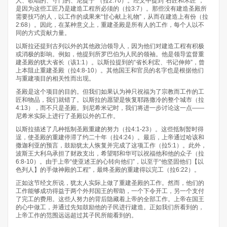
人、歌唱的、守门的、尼提宁”（拉2:70）。经文中提到“石匠和木匠”，
是因为这些工匠乃是建造工程所必须的（拉3:7）。那些没有建造圣殿所
需要技巧的人，以工作的成果来“甘心献上礼物”，从而在建造上有份（拉
2:68）。因此，在某种意义上，重建圣殿是所有人的工作，每个人以不
同的方式贡献力量。
以斯拉还提到古列以外的其他政治领导人，因为他们对建造工程有积极
或消极的影响。例如，他提到所罗巴伯为人民的领袖。他是领导监督重
建圣殿的犹大省长（该1:1）。以斯拉提到的“省长利宏、书记伸帅”，曾
上本阻止重建圣殿（拉4:8-10）。其他国王和官员的名字也是根据他们
与重建项目的相关性而出现。
圣殿是这个项目的目的。但我们如果认为神只祝福为了宗教而工作的工
匠和物品，我们就错了。以斯拉的愿望是恢复耶路撒冷的整个城市（拉
4:13），而不只是圣殿。到尼希米记时，我们将进一步讨论这一点——
尼希米实际上进行了圣殿以外的工作。
以斯拉描述了几种抵制圣殿重建的努力（拉4:1-23）。这些抵制暂时得
逞，使圣殿的重建停滞了约二十年（拉4:24）。最后，上帝通过哈该和
撒迦利亚的预言，鼓励犹太人恢复并完成了这项工作（拉5:1）。此外，
波斯王大利乌承担了财政支出，希望耶和华可以祝福他和他的众子（拉
6:8-10）。由于上帝“使亚述王的心转向他们”，以至于“他坚固他们【以
色列人】的手做神殿的工程”，最终圣殿的重建得以完工（拉6:22）。
正如这节经文所说，犹太人实际上做了重建圣殿的工作。然而，他们的
工作能够成功得益于两个外邦国王的帮助，一个下令开工，另一个支付
了完工的费用。这些人努力的背后隐藏着上帝的全部工作。上帝在国王
的心中做工，并通过先知鼓励他的子民进行建造。正如我们所看到的，
上帝工作的范围远远超过其子民所能看到的。