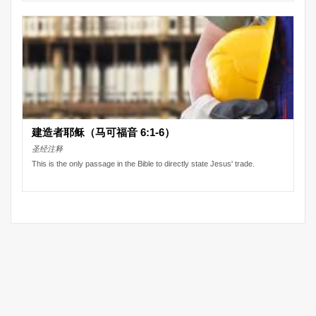
建造者耶稣（马可福音 6:1-6）
圣经注释
This is the only passage in the Bible to directly state Jesus' trade.