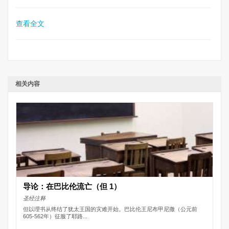
查看全文
相关内容
导论：在巴比伦流亡（但 1）
圣经注释
但以理书从终结了犹太王国的灾难开始。巴比伦王尼布甲尼撒（公元前
605-562年）征服了耶路...