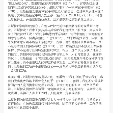
“使王起这心意”，差遣以斯拉到耶路撒冷（拉 7:27）。如以斯拉所说，
他“得以坚强”并实施王的命令，是因为“耶和华—我 神的手帮助我”（拉
7:28）。以斯拉最爱使用“神的手帮助某人”的语言。圣经中八次使用这个
说法，其中以斯拉记中有六次之多 （拉7:6, 9, 28; 8:18, 22, 31）。神在
以斯拉身上、并通过以斯拉做工。这才是以斯拉成功的真正原因。
以斯拉对神帮助的信心，在他从巴比伦前往耶路撒冷的时候受到了考
验。以斯拉说：我求王拨步兵马兵帮助我们抵挡路上的仇敌，本以为羞
耻；因我曾对王说：“我们 神施恩的手必帮助一切寻求他的；但他的能力
和忿怒必攻击一切离弃他的。”（拉 8:22）。对于以斯拉来说，依靠王的
军队护送意味着不相信上帝的保护。所以，他和他的随从禁食祷告，而
不是寻求国王的实际帮助（拉 8:23）。注：以斯拉选择不接受王军队的
保护，并不是遵守任何特定的旧约律法。相反，这个决定反映了他自己
的信念，要如何在领袖的切实挑战中信靠上帝。人们可能会说，在这种
情况下，以斯拉是一个“理想主义的信徒”，因为他愿意为神必保守的信念
付出生命，而不是借助人的帮助来确保安全。正如我们将在后面看到
的，以斯拉的立场并不是以斯拉记——尼希米记中敬虔的领袖们认为唯
一合理的立场。
事实证明，以斯拉的策略是成功的。他看到：“我们 神的手保佑我们，救
我们脱离仇敌和路上埋伏之人的手”（拉 8:31）。然而，我们不知道以斯
拉同行的人是否携带或使用了武器，来保护他们的安全。经文似乎暗
示，以斯拉及同伴没有遭遇任何危险就完成了他们的旅行。以斯拉记再
次表明，当神在人身上工作时，人的努力一定会成功的。
以斯拉记的最后两章重点谈论犹太人与外邦人交往的问题。以斯拉忠心
遵行律法并在祷告后果断领导以色列民。除了以斯拉的例子，工作的问
题没有在这两章中出现。