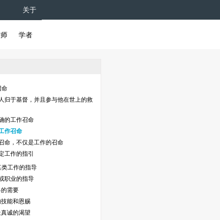
关于
牧师
学者
召命
人归于基督，并且参与他在世上的救
确的工作召命
工作召命
召命，不仅是工作的召命
定工作的指引
某类工作的指导
或职业的指导
界的需要
的技能和恩赐
最真诚的渴望