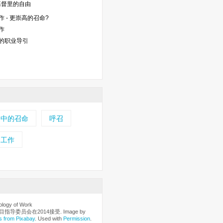
基督里的自由
 - 更崇高的召命?
作
的职业导引
造中的召命
呼召
的工作
ogy of Work
指导委员会在2014接受. Image by
s from Pixabay
. Used with
Permission
.