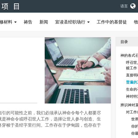
语言
修材料
祷告
新闻
宣读圣经职场行
工作中的基督徒
目录
神的各式
呼召世
赎工作
直接明
普遍的
生命的
神对特
辨识神对
对工作
指引的可能性之前，我们必须承认神命令每个人都要尽
就是神命令或呼召世人工作，选择让世人参与创造、生
世
终穿梭于圣经字里行间。工作存在于伊甸园，也存在于
你
你