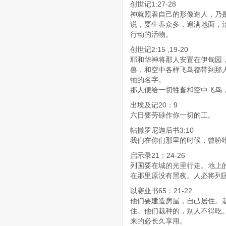
创世记1:27-28
神就照着自己的形像造人，乃
说，要生养众多，遍满地面，
行动的活物。
创世记2:15 ,19-20
耶和华神将那人安置在伊甸园，
兽，和空中各样飞鸟都带到那
牠的名字。
那人便给一切牲畜和空中飞鸟
出埃及记20：9
六日要劳碌作你一切的工。
帖撒罗尼迦后书3:10
我们在你们那里的时候，曾吩
启示录21：24-26
列国要在城的光里行走。地上
在那里原没有黑夜。人必将列
以赛亚书65：21-22
他们要建造房屋，自己居住。
住。他们栽种的，别人不得吃
来的必长久享用。