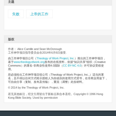
主题
失败
上帝的工作
版权
作者： Alice Camille and Sean McDonough
工作神学项目指导委员会在2014年6月6日接受.
由工作神学项目公司
（
Theology of Work Project, Inc.
）推出的工作神学项目，
基于
www.theologyofwork.org
发布的在线资料，依据“知识共享”组织（Creative
Commons）的署名-非商业性使用4.0国际（
CC BY-NC 4.0
）许可协议受权使
用。
您必须给出工作神学项目组公司（Theology of Work Project, Inc.,）适当的署
名，且不得以任何方式暗示授权人为你或你的使用方式背书，在非商业用途下，
可自由分享（复制、发布及传输），重混（调整）此份材料。
© 2014 by the Theology of Work Project, Inc.
若无其他标注，经文引用皆出于新标点和合本圣经。Copyright © 1996 Hong
Kong Bible Society. Used by permission