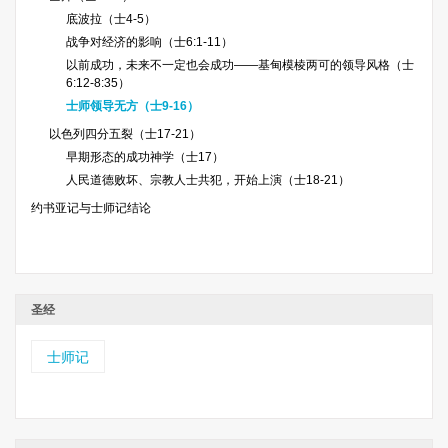
底波拉（士4-5）
战争对经济的影响（士6:1-11）
以前成功，未来不一定也会成功——基甸模棱两可的领导风格（士
6:12-8:35）
士师领导无方（士9-16）
以色列四分五裂（士17-21）
早期形态的成功神学（士17）
人民道德败坏、宗教人士共犯，开始上演（士18-21）
约书亚记与士师记结论
圣经
士师记