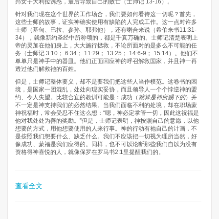
邦女子大利拉诱惑，最后导致自己的败亡（士师记 13-16）。
针对我们现在这个世界的工作场合，我们要如何看待这一切呢？首先，
这些士师的故事，证实神确实使用有缺陷的人完成工作。这一点对许多
士师（基甸、巴拉、参孙、耶弗他），还有喇合来说（希伯来书11:31-
34），就像新约圣经中所称颂的，都是千真万确的。士师记清楚表明上
帝的灵加在他们身上，大大施行拯救，不论所面对的是多么不可能的任
务（士师记 3:10； 6:34； 11:29； 13:25； 14:6-9； 15:14）。他们不
单单只是神手中的器皿。他们正面回应神的呼召解救国家，并且神一再
透过他们解救祂的百姓。
但是，士师记整体要义，却不是要我们把这些人当作模范。这卷书的困
境，是国家一团混乱，处处向现实妥协，而且领导人一个个悖逆神的盟
约、令人失望。比较合宜的教训可能是：成功（
就算是神所赐下的
）并
不一定是神支持我们的必然结果。当我们面临不利的处境，却在职场蒙
神祝福时，常会受忍不住这么想：“嗯，神必定掌管一切，因此这祝福是
他对我处处为善的奖励。”但是，士师记表明，神按照自己的意愿，以他
想要的方式，用他想要使用的人来行事。神的行动有祂自己的计画，不
是按照我们想要什么、缺乏什么。我们不应该把一切视为理所当然，好
像成功、蒙福是我们应得的。同样，也不可以论断那些我们自以为没有
资格得神喜悦的人，就像保罗在罗马书2:1里提醒我们的。
查看全文