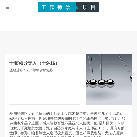
士师领导无方（士9-16）
圣经注释 / 工作神学项目出品
基甸的错误，到了后面的士师身上，越来越严重。基甸的儿子亚比米勒
获得了众人拥戴，但是却将挡他去路的七十个兄弟杀掉（士师记9）。耶
弗他本来是个土匪，后来解救百姓不受亚扪人侵扰，但ˋ是却因为一句致
他女儿于死地的发誓，毁了自己的家庭与未来（士师记 11）。最有名的
士师，参孙，给非利士人造成极大困扰，但是却声败名裂、无法抗拒异