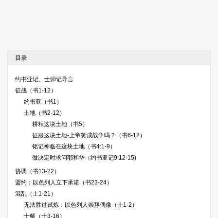
目录
约书亚记、士师记导言
征战（书1-12）
约书亚（书1）
土地（书2-12）
耕耘这块土地（书5）
征服这块土地-上帝赞成战争吗？（书6-12）
铭记神临在这块土地（书4:1-9）
做决定时求问耶和华（约书亚记9:12-15)
协调（书13-22）
盟约：以色列人立下承诺（书23-24）
混乱（士1-21）
无法胜过试炼：以色列人崇拜偶像（士1-2）
士师（士3-16）