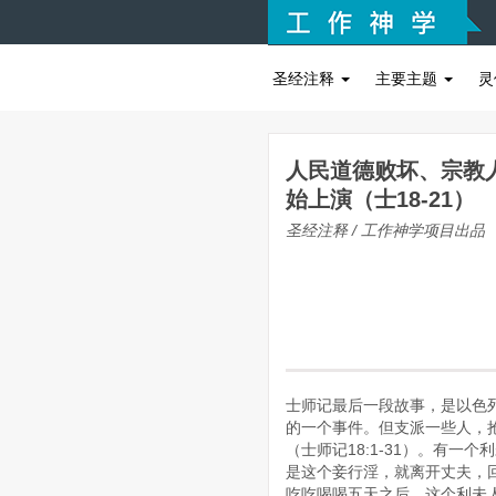
圣经注释
主要主题
灵
人民道德败坏、宗教
始上演（士18-21）
圣经注释 / 工作神学项目出品
士师记最后一段故事，是以色
的一个事件。但支派一些人，
（士师记18:1-31）。有
是这个妾行淫，就离开丈夫，
吃吃喝喝五天之后，这个利未