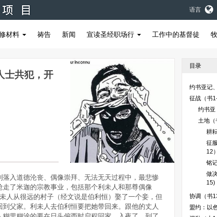
语言
修材料
祷告
新闻
宣读圣经职场行
工作中的基督徒
目录
人士共犯，开
约书亚记
征战（书1-
约书亚
土地（书
耕
征服
12
铭记
做决
列落入道德沦丧、偶像崇拜、无法无天过程中，最悲惨
15)
抢走了米迦的宗教事业，包括那个利未人和那尊偶像
一个利未人从很远的村子（经文说是伯利恒）娶了一个妾，但
协调（书13
回到父家。利未人去伯利恒要把她带回来。跟他的丈人
盟约：以色
人糊里糊涂的要在日头偏西时启程回家。入夜了，到了