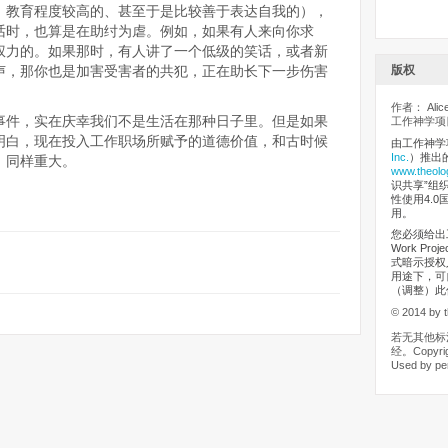
、教育程度较高的、甚至于是比较善于表达自我的），
话时，也算是在助纣为虐。例如，如果有人来向你求
权力的。如果那时，有人讲了一个低级的笑话，或者新
声，那你也是加害受害者的共犯，正在助长下一步伤害
版权
作者： Alice
事件，实在庆幸我们不是生活在那种日子里。但是如果
工作神学项目
明白，现在投入工作职场所赋予的道德价值，和古时候
由工作神学
Inc.
）推出
，同样重大。
www.theolo
识共享”组织（
性使用4.0
用。
您必须给出工
Work Pr
式暗示授权
用途下，可
（调整）此
© 2014 by t
若无其他标
经。Copyrigh
Used by pe