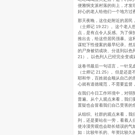
便雅悯支派村落的街上，才发
好心的老人给他们一个地方过
那天夜晚，这住处附近的居民
（士师记 19:22）。这个
点，是有点令人反感。为了保
推出去，给这些居民强暴。这
谋犯下性侵案的最早纪录。然后“
的尸身被切成块、分送到以色列
21）。以色列人已经完全变成
这卷书最后一句话言，一针见血
（士师记 21:25）。但是
耶和华，百姓就会顺从自己的
心就有道德规范，不需要监督
在我们今日工作环境中，对弱
普遍。从个人观点来看，我们
置疑也会冒着我们自己受害的
从组织、社群的观点来看，我
列，还是要站在一旁，看着人
使冷漠旁观也会助长错误的气
如：比较年长的、年资比较久