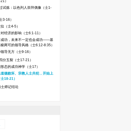
21）
过试炼：以色列人崇拜偶像（士1-
3-16）
拉（士4-5）
对经济的影响（士6:1-11）
前成功，未来不一定也会成功——基
棱两可的领导风格（士6:12-8:35）
领导无方（士9-16）
四分五裂（士17-21）
期形态的成功神学（士17）
民道德败坏、宗教人士共犯，开始上
士18-21）
与士师记结论
记