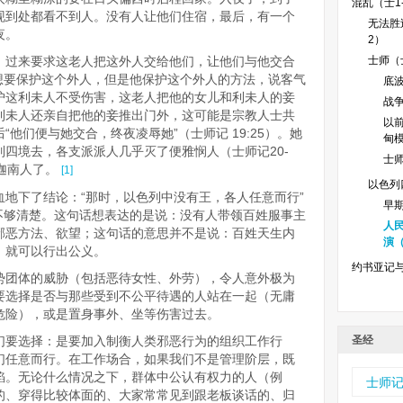
混乱（士1-
现到处都看不到人。没有人让他们住宿，最后，有一个
无法胜
夜。
2）
，过来要求这老人把这外人交给他们，让他们与他交合
士师（士
老人想要保护这个外人，但是他保护这个外人的方法，说客气
底波
护这利未人不受伤害，这老人把他的女儿和利未人的妾
战争
利未人还亲自把他的妾推出门外，这可能是宗教人士共
以
他们便与她交合，终夜凌辱她”（士师记 19:25）。她
甸模
四境去，各支派派人几乎灭了便雅悯人（士师记20-
士师
迦南人了。
[1]
以色列
地下了结论：“那时，以色列中没有王，各人任意而行”
早
还是不够清楚。这句话想表达的是说：没有人带领百姓服事主
人
邪恶方法、欲望；这句话的意思并不是说：百姓天生内
演（
，就可以行出公义。
约书亚记
势团体的威胁（包括恶待女性、外劳），令人意外极为
要选择是否与那些受到不公平待遇的人站在一起（无庸
危险），或是置身事外、坐等伤害过去。
们要选择：是要加入制衡人类邪恶行为的组织工作行
圣经
们任意而行。在工作场合，如果我们不是管理阶层，既
焰。无论什么情况之下，群体中公认有权力的人（例
士师
的、穿得比较体面的、大家常常见到跟老板谈话的、归