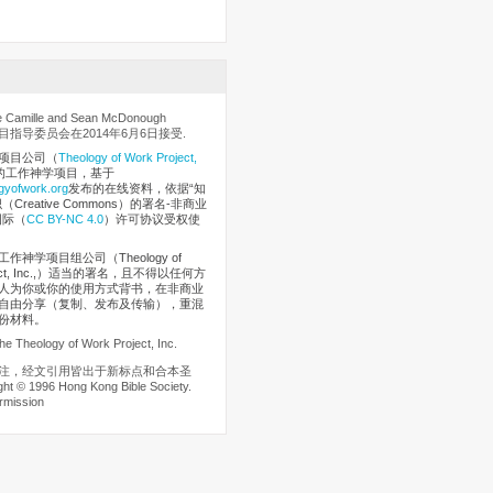
 Camille and Sean McDonough
指导委员会在2014年6月6日接受.
项目公司
（
Theology of Work Project,
的工作神学项目，基于
gyofwork.org
发布的在线资料，依据“知
Creative Commons）的署名-非商业
国际（
CC BY-NC 4.0
）许可协议受权使
作神学项目组公司（Theology of
oject, Inc.,）适当的署名，且不得以任何方
人为你或你的使用方式背书，在非商业
自由分享（复制、发布及传输），重混
份材料。
he Theology of Work Project, Inc.
注，经文引用皆出于新标点和合本圣
t © 1996 Hong Kong Bible Society.
rmission