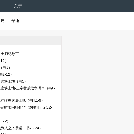
关于
牧师
学者
、士师记导言
12）
（书1）
2-12）
耘这块土地（书5）
这块土地-上帝赞成战争吗？（书6-
）
神临在这块土地（书4:1-9）
定时求问耶和华（约书亚记9:12-
-22）
列人立下承诺（书23-24）