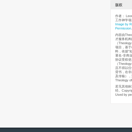
版权
作者： Leona
工作神学项目
Image by R
Permission
.
内容由Theo
才服务机构
（Theology
项目，基于ww
料，依据“知识
署名-非商业性
协议受权使
（Theology
且不得以任
背书，在非
及传输），重
Theology of
若无其他标
经。Copyrigh
Used by pe