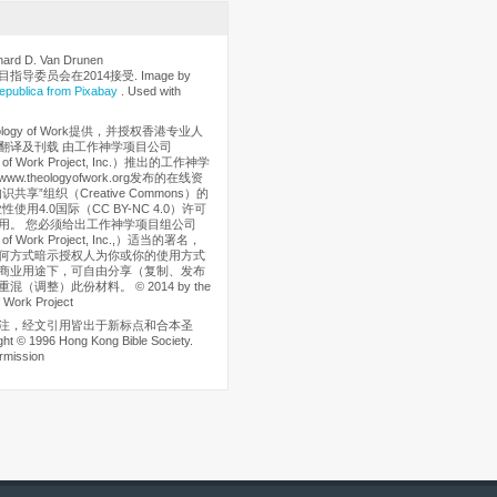
rd D. Van Drunen
指导委员会在2014接受. Image by
epublica from Pixabay
. Used with
logy of Work提供，并授权香港专业人
翻译及刊载 由工作神学项目公司
 of Work Project, Inc.）推出的工作神学
w.theologyofwork.org发布的在线资
共享”组织（Creative Commons）的
使用4.0国际（CC BY-NC 4.0）许可
用。 您必须给出工作神学项目组公司
 of Work Project, Inc.,）适当的署名，
何方式暗示授权人为你或你的使用方式
商业用途下，可自由分享（复制、发布
混（调整）此份材料。 © 2014 by the
 Work Project
注，经文引用皆出于新标点和合本圣
t © 1996 Hong Kong Bible Society.
rmission