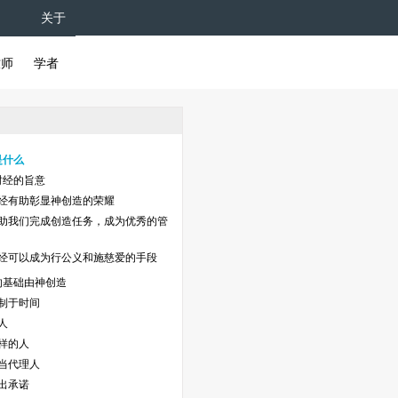
关于
牧师
学者
是什么
财经的旨意
经有助彰显神创造的荣耀
助我们完成创造任务，成为优秀的管
经可以成为行公义和施慈爱的手段
的基础由神创造
制于时间
人
样的人
当代理人
出承诺