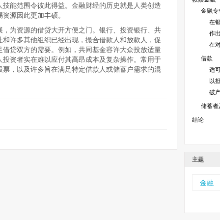
人技能范围令彼此得益。金融财经的历史就是人类创造
金融专
赐资源因此更加丰硕。
在
展，为资源的借贷大开方便之门。银行、投资银行、共
作
社和许多其他组织已经出现，撮合借款人和放款人，促
在
足借贷双方的需要。例如，共同基金容许大众投放适量
借款
人投资者实在难以应付其高昂成本及复杂操作。常用于
股票，以及许多旨在满足特定借款人或储蓄户需求的混
适
以
破
储蓄者
结论
主题
金融