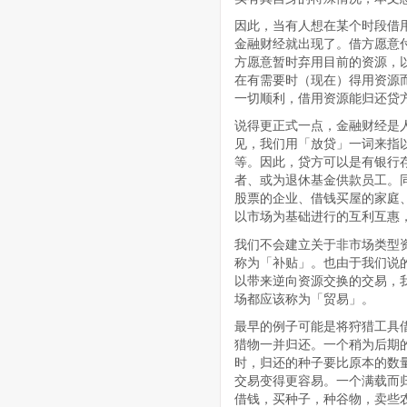
因此，当有人想在某个时段借
金融财经就出现了。借方愿意
方愿意暂时弃用目前的资源，
在有需要时（现在）得用资源
一切顺利，借用资源能归还贷
说得更正式一点，金融财经是
见，我们用「放贷」一词来指
等。因此，贷方可以是有银行
者、或为退休基金供款员工。
股票的企业、借钱买屋的家庭
以市场为基础进行的互利互惠
我们不会建立关于非市场类型资源
称为「补贴」。也由于我们说
以带来逆向资源交换的交易，
场都应该称为「贸易」。
最早的例子可能是将狩猎工具
猎物一并归还。一个稍为后期
时，归还的种子要比原本的数
交易变得更容易。一个满载而
借钱，买种子，种谷物，卖些