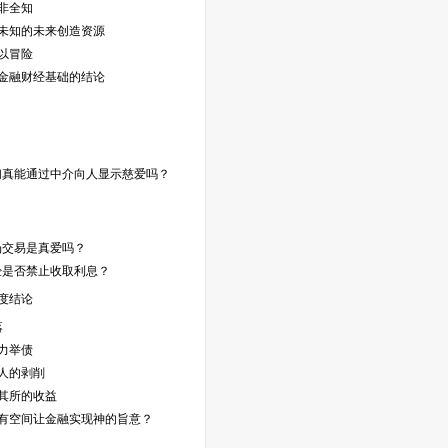
非全知
未知的未来创造资源
以冒险
金融财经基础的结论
们真能通过中介向人显示慈爱吗？
场交易是真爱吗？
经是否禁止收取利息？
度结论
落
力举债
人的剥削
其所的收益
有空间让金融实现神的旨意？