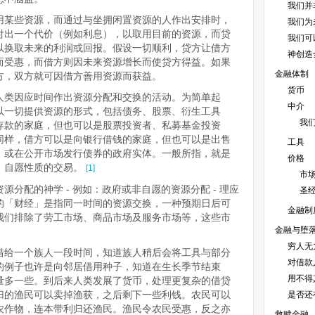
我们并
用某些资源，而通过与坐拥闲置资源的人作出安排时，
我们为
付出一个代价（例如利息），以取用目前的资源，而贷
我们可
以换取未来的利润或回报。假设一切顺利，贷方让借方
神创造
而受惠，而借方则因未来资源增长而使贷方得益。如果
金融体制
方，双方就可因借方善用资源而获益。
货币
人类因应时间作出资源分配和交换的活动。为简单起
中介
以一切提供资源的形式，包括债务、股票、衍生工具
我
存款的家庭，但也可以是股票投资者、私募基金投资
同样，借方可以是向银行借钱的家庭，但也可以是出售
工具
、或在公开市场发行债券的政府实体。一般所指，就是
价格
，自愿性质的交易。
[1]
市
分配的神学 - 例如：政府或非自愿的资源分配 - 理应
圣
的「财经」是指同一时间的资源交换，一种预期日后可
金融制
我们排除了劳工市场、商品市场及服务市场等，这些市
金融与堕
穷人无
借给一个族人一段时间，知道族人稍后会将工具与部分
对借款
的例子也许是向邻居借用种子，知道在生长季节结束
用不得
量多一些。到后来人类发展了货币，处理更复杂的借贷
归的渔民可以卖掉渔获，之后剩下一些利钱。农民可以
是否还
农作物，连本带利归还渔民。渔民令农民受惠，反之亦
救赎金融