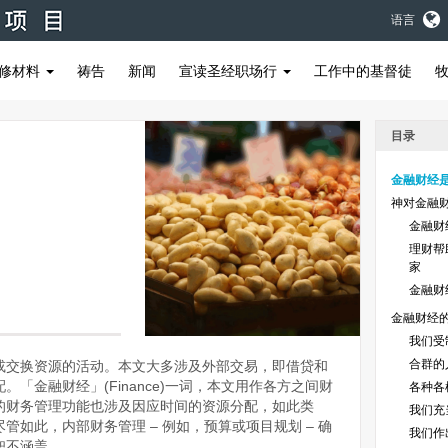
语言
修材料
祷告
新闻
宣读圣经职场行
工作中的基督徒
目录
金融财经
神对金融
金融财
理财帮
家
金融财
金融财经
我们受
合群的
或交换资源的活动。本文大多涉及外部交易，即借贷和
「金融财经」(Finance)一词，本文用作各方之间财
各种各
的财务管理功能也涉及因应时间的资源分配，如此类
我们充
管如此，内部财务管理 – 例如，预算或项目规划 – 确
我们作
恕不涵盖。