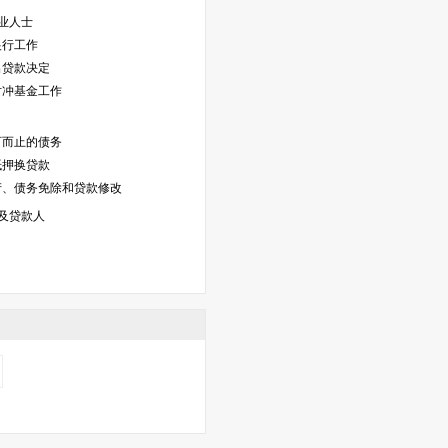
业人士
银行工作
出贷款决定
对冲基金工作
可而止的债务
抵押换贷款
产、债务免除和贷款修改
及贷款人