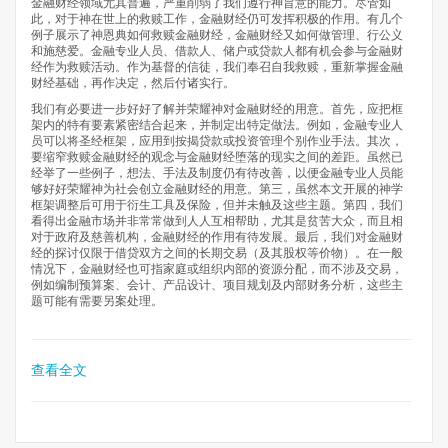
金融财经领域尤其普遍，严重削弱了我们遵行神旨意的能力。尽管如
此，对于神在世上的救赎工作，金融财经仍可发挥积极的作用。有几个
例子展示了神恩典如何救赎金融财经，金融财经又如何做管理、行公义
和施慈爱。金融专业人员、借款人、储户或贷款人都有机会参与金融财
经作为救赎活动。作为基督的信徒，我们奉召自我救赎，重新掌握金融
财经基础，再作决定，然后付诸实行。
我们有必要进一步好好了解并荣耀神对金融财经的用意。首先，应把框
架内的特有要素紧密结合起来，并制定出特定做法。例如，金融专业人
员可以将圣经框架，应用到按揭贷款或投资管理个别作业手法。其次，
要缩窄救赎金融财经的观念与金融财经堕落的现实之间的差距。虽然已
经举了一些例子，想法、手法及制度仍有待改善，以便金融专业人员能
够好好荣耀神为社会创立金融财经的用意。第三，虽然本文开展的神学
框架调整后可用于衍生工具及保险，但并未触及这些主题。第四，我们
看得出金融市场并非常常做到人人互相帮助，尤其是贫苦大众，而且相
对于政府及慈善机构，金融财经的作用有待发展。最后，我们对金融财
经的探讨仅限于借贷双方之间的长期交易（及其股权等价物）。在一般
情况下，金融财经也可指家庭或组织内部的资源分配，而不涉及交易，
例如编制预算案、会计、产品设计、项目规划及内部财务分析，这些主
题可能有需要另案处理。
查看全文