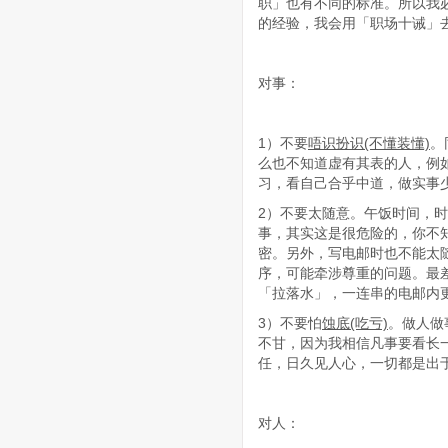
职」也有不同的标准。所以我
的经验，我会用「职场十诫」
对事：
1）不要
唔识扮识
(不懂装懂)
。
么也不知道虚有其表的人，例
习，看自己合乎中道，做实事
2）不要太随意。午饭时间，
事，其实这是很危险的，你不
密。另外，写电邮时也不能太随
序，可能牵涉尊重的问题。最差的
「拉落水」，一连串的电邮内
3）不要怕
蚀底
(吃亏)
。做人做
不甘，因为我相信凡事要看长
任，日久见人心，一切都是出
对人：