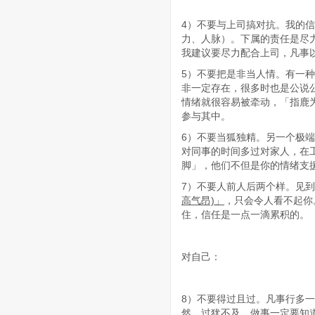
4）不要与上司搞对抗。我的
力、人脉）。下属的责任是尽
我建议要尽力配合上司，凡事
5）不要把是非当人情。有一
非一定存在，很多时也是公说
情绪就很容易被牵动，「指鹿
参与其中。
6）不要当狐独精。另一个极
对同事的时间多过对家人，在
脚」，他们不但是你的情绪支
7）不要人前人后两个样。见
高气昂)」
，只会令人看不起你
住，信任是一点一滴累积的。
对自己：
8）不要得过且过。凡事行多
然，过犹不及，做事一定要知