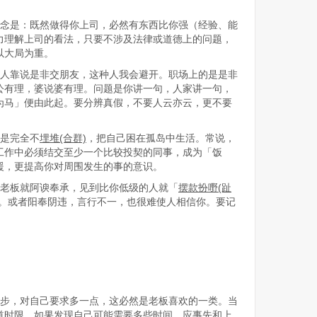
信念是：既然做得你上司，必然有东西比你强（经验、能
力理解上司的看法，只要不涉及法律或道德上的问题，
以大局为重。
种人靠说是非交朋友，这种人我会避开。职场上的是是非
公有理，婆说婆有理。问题是你讲一句，人家讲一句，
为马」便由此起。要分辨真假，不要人云亦云，更不要
端是完全不
埋堆
(合群)
，把自己困在孤岛中生活。常说，
工作中必须结交至少一个比较投契的同事，成为「饭
援，更提高你对周围发生的事的意识。
到老板就阿谀奉承，见到比你低级的人就「
摆款扮嘢
(趾
。或者阳奉阴违，言行不一，也很难使人相信你。要记
一步，对自己要求多一点，这必然是老板喜欢的一类。当
道时限，如果发现自己可能需要多些时间，应事先和上