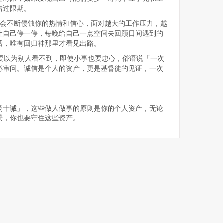
错过限期。
量会不断侵蚀你的热情和信心，面对越大的工作压力，越
让自己停一停，每晚给自己一点空间去回顾日间遇到的
话，唯有回归神那里才看见出路。
不要以为别人看不到，即使小事也要忠心，俗语说「一次
必审问。诚信是个人的资产，更是基督徒的见证，一次
场十诫」，这些做人做事的原则是你的个人资产，无论
景，你也要守住这些资产。