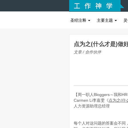
圣经注释
主要主题
灵
点为之(什么才是)做
文章 / 合作伙伴
【周一职人Bloggers～我和
Carmen
Li李嘉雯《
点为之
(
什
人力资源助理总经理
每个人对这问题的答案会不同