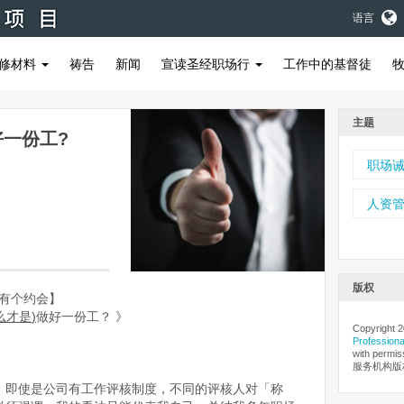
语言
修材料
祷告
新闻
宣读圣经职场行
工作中的基督徒
主题
好一份工?
职场
人资
版权
HR有个约会】
么才是
)
做好一份工
？
》
Copyright 
Professiona
with permi
服务机构版
，即使是公司有工作评核制度，不同的评核人对「称