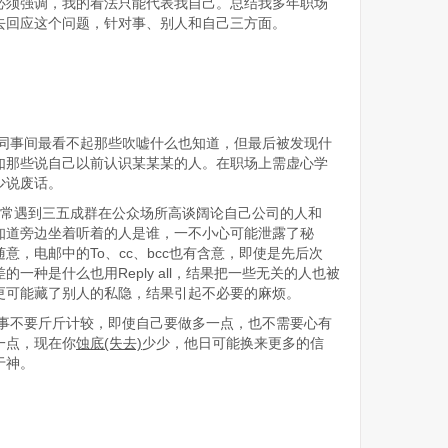
必须强调，我的看法只能代表我自己。总结我多年职场
去回应这个问题，针对事、别人和自己三方面。
同事间最看不起那些吹嘘什么也知道，但最后被发现什
如那些说自己以前认识某某某的人。在职场上需虚心学
少说废话。
时常遇到三五成群在公众场所高谈阔论自己公司的人和
知道旁边坐着听着的人是谁，一不小心可能泄露了秘
意，电邮中的To、cc、bcc也有含意，即使是先后次
一种是什么也用Reply all，结果把一些无关的人也被
更可能藏了别人的私隐，结果引起不必要的麻烦。
事不要斤斤计较，即使自己要做多一点，也不需要心有
一点，现在你
蚀底
(失去)
少少，他日可能换来更多的信
于神。