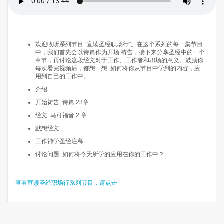
欢迎收听系列节目 “宣读圣经职场行”。在这个系列的每一集节目
中，我们首先会以诗篇作为开场 祷告，接下来分享圣经中的一个
章节，再讨论这段经文对于工作、工作者和职场的意义。鼓励你
每次看完视频后，都想一想: 如何将你从节目中学到的内容，应
用到自己的工作中。
介绍
开始祷告: 诗篇 23章
经文: 马可福音 2 章
默想经文
工作神学圣经注释
讨论问题: 如何将今天所学的应用在你的工作中？
查看宣读圣经职场行系列节目，请点击