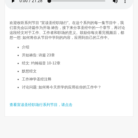
欢迎收听系列节目 “宣读圣经职场行”。在这个系列的每一集节目中，我
们首先会以诗篇作为开场 祷告，接下来分享圣经中的一个章节，再讨论
这段经文对于工作、工作者和职场的意义。鼓励你每次看完视频后，都
想一想: 如何将你从节目中学到的内容，应用到自己的工作中。
介绍
开始祷告: 诗篇 23章
经文: 约翰福音 10-12章
默想经文
工作神学圣经注释
讨论问题: 如何将今天所学的应用在你的工作中？
查看宣读圣经职场行系列节目，请点击