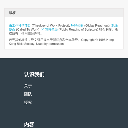
版权
由工作神学项目
(Theology of Work Project),
环球传播
(Global Reachout),
职场
使命
(Called To Work),
和 宣读圣经
(Public Reading of Scripture) 联合制作。版
权所有，使用需经许可。
若无其他标注，经文引用皆出于新标点和合本圣经。Copyright © 1996 Hong
Kong Bible Society. Used by permission
认识我们
关于
团队
授权
内容